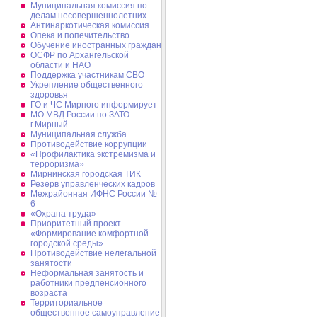
Муниципальная комиссия по
делам несовершеннолетних
Антинаркотическая комиссия
Опека и попечительство
Обучение иностранных граждан
ОСФР по Архангельской
области и НАО
Поддержка участникам СВО
Укрепление общественного
здоровья
ГО и ЧС Мирного информирует
МО МВД России по ЗАТО
г.Мирный
Муниципальная cлужба
Противодействие коррупции
«Профилактика экстремизма и
терроризма»
Мирнинская городская ТИК
Резерв управленческих кадров
Межрайонная ИФНС России №
6
«Охрана труда»
Приоритетный проект
«Формирование комфортной
городской среды»
Противодействие нелегальной
занятости
Неформальная занятость и
работники предпенсионного
возраста
Территориальное
общественное самоуправление