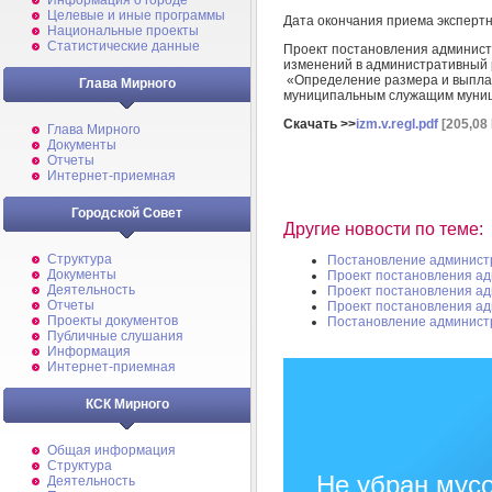
Информация о городе
Целевые и иные программы
Дата окончания приема эксперт
Национальные проекты
Статистические данные
Проект постановления админист
изменений в административный 
«Определение размера и выплат
Глава Мирного
муниципальным служащим муниц
Скачать >>
izm.v.regl.pdf
[205,08
Глава Мирного
Документы
Отчеты
Интернет-приемная
Городской Совет
Другие новости по теме:
Структура
Постановление админист
Документы
Проект постановления а
Деятельность
Проект постановления а
Отчеты
Проект постановления а
Проекты документов
Постановление админист
Публичные слушания
Информация
Интернет-приемная
КСК Мирного
Общая информация
Структура
Не убран мусо
Деятельность