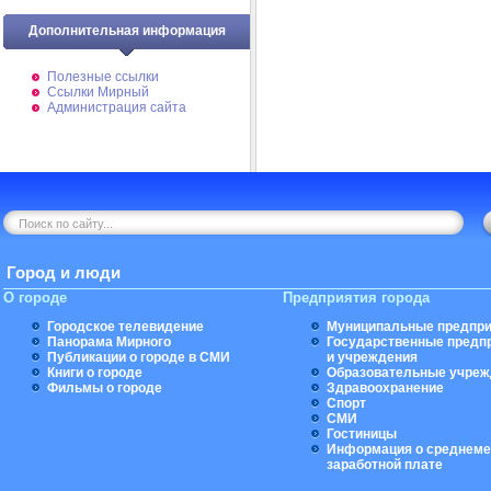
Дополнительная информация
Полезные ссылки
Ссылки Мирный
Администрация сайта
Город и люди
О городе
Предприятия города
Городское телевидение
Муниципальные предпри
Панорама Мирного
Государственные предп
Публикации о городе в СМИ
и учреждения
Книги о городе
Образовательные учреж
Фильмы о городе
Здравоохранение
Спорт
СМИ
Гостиницы
Информация о среднеме
заработной плате