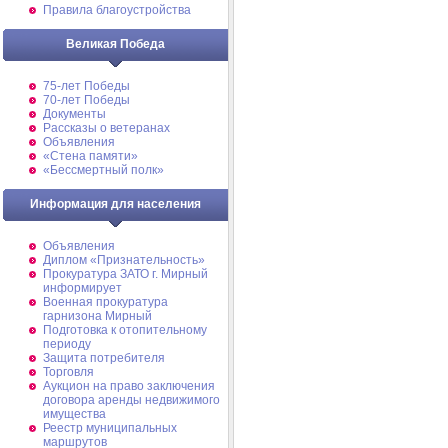
Правила благоустройства
Великая Победа
75-лет Победы
70-лет Победы
Документы
Рассказы о ветеранах
Объявления
«Стена памяти»
«Бессмертный полк»
Информация для населения
Объявления
Диплом «Признательность»
Прокуратура ЗАТО г. Мирный
информирует
Военная прокуратура
гарнизона Мирный
Подготовка к отопительному
периоду
Защита потребителя
Торговля
Аукцион на право заключения
договора аренды недвижимого
имущества
Реестр муниципальных
маршрутов