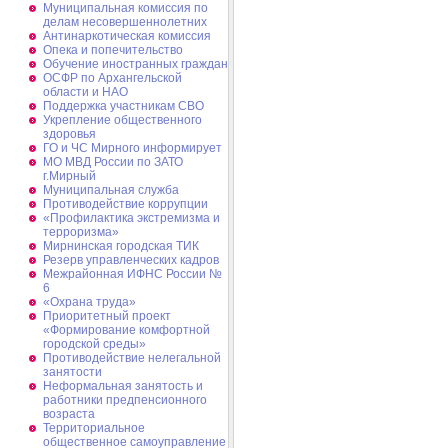
Муниципальная комиссия по
делам несовершеннолетних
Антинаркотическая комиссия
Опека и попечительство
Обучение иностранных граждан
ОСФР по Архангельской
области и НАО
Поддержка участникам СВО
Укрепление общественного
здоровья
ГО и ЧС Мирного информирует
МО МВД России по ЗАТО
г.Мирный
Муниципальная cлужба
Противодействие коррупции
«Профилактика экстремизма и
терроризма»
Мирнинская городская ТИК
Резерв управленческих кадров
Межрайонная ИФНС России №
6
«Охрана труда»
Приоритетный проект
«Формирование комфортной
городской среды»
Противодействие нелегальной
занятости
Неформальная занятость и
работники предпенсионного
возраста
Территориальное
общественное самоуправление