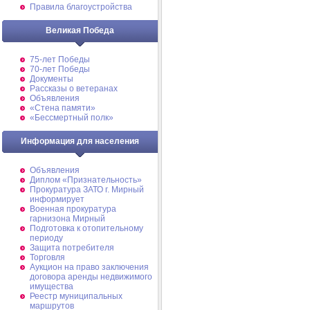
Правила благоустройства
Великая Победа
75-лет Победы
70-лет Победы
Документы
Рассказы о ветеранах
Объявления
«Стена памяти»
«Бессмертный полк»
Информация для населения
Объявления
Диплом «Признательность»
Прокуратура ЗАТО г. Мирный
информирует
Военная прокуратура
гарнизона Мирный
Подготовка к отопительному
периоду
Защита потребителя
Торговля
Аукцион на право заключения
договора аренды недвижимого
имущества
Реестр муниципальных
маршрутов