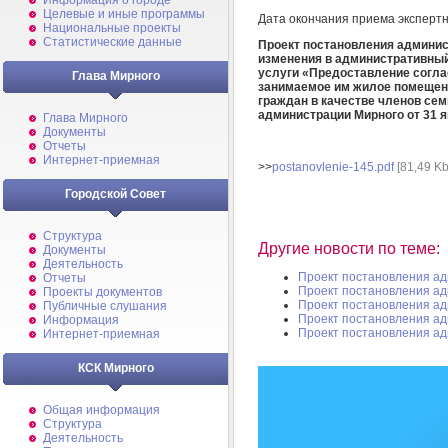
Информация о городе
Целевые и иные программы
Дата окончания приема эксперт
Национальные проекты
Статистические данные
Проект постановления админист
изменения в административны
услуги «Предоставление согла
Глава Мирного
занимаемое им жилое помещени
граждан в качестве членов се
администрации Мирного от 31 я
Глава Мирного
Документы
Отчеты
Интернет-приемная
>>
postanovlenie-145.pdf
[81,49 Kb
Городской Совет
Структура
Другие новости по теме:
Документы
Деятельность
Проект постановления а
Отчеты
Проект постановления а
Проекты документов
Проект постановления а
Публичные слушания
Проект постановления а
Информация
Проект постановления а
Интернет-приемная
КСК Мирного
Общая информация
Структура
Деятельность