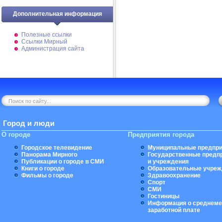
Дополнительная информация
Полезные ссылки
Ссылки Мирный
Администрация сайта
Город и люди
О городе
Предприятия города
Городское телевидение
Муниципальные предпри
Панорама Мирного
Государственные предп
Публикации о городе в СМИ
и учреждения
Книги о городе
Образовательные учреж
Фильмы о городе
Здравоохранение
Спорт
СМИ
Гостиницы
Информация о среднеме
заработной плате