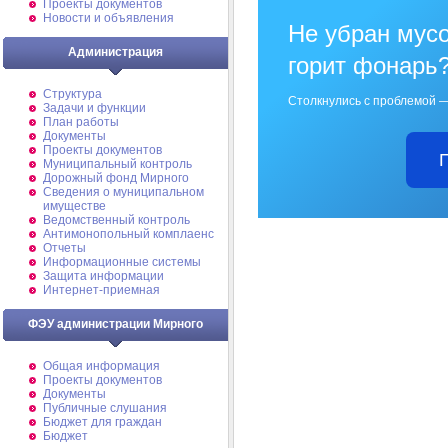
Проекты документов
Новости и объявления
Не убран мусо
Администрация
горит фонарь
Структура
Столкнулись с проблемой —
Задачи и функции
План работы
Документы
Проекты документов
Муниципальный контроль
Дорожный фонд Мирного
Cведения о муниципальном
имуществе
Ведомственный контроль
Антимонопольный комплаенс
Отчеты
Информационные системы
Защита информации
Интернет-приемная
ФЭУ администрации Мирного
Общая информация
Проекты документов
Документы
Публичные слушания
Бюджет для граждан
Бюджет