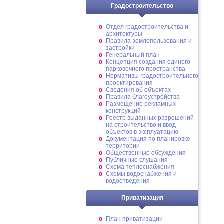
Градостроительство
Отдел градостроительства и
архитектуры
Правила землепользования и
застройки
Генеральный план
Концепция создания единого
парковочного пространства
Нормативы градостроительного
проектирования
Сведения об объектах
Правила благоустройства
Размещение рекламных
конструкций
Реестр выданных разрешений
на строительство и ввод
объектов в эксплуатацию
Документация по планировке
территории
Общественные обсуждения
Публичные слушания
Схема теплоснабжения
Схемы водоснабжения и
водоотведения
Приватизация
План приватизации