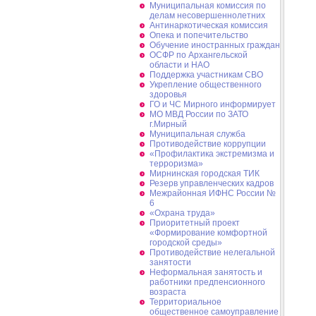
Муниципальная комиссия по
делам несовершеннолетних
Антинаркотическая комиссия
Опека и попечительство
Обучение иностранных граждан
ОСФР по Архангельской
области и НАО
Поддержка участникам СВО
Укрепление общественного
здоровья
ГО и ЧС Мирного информирует
МО МВД России по ЗАТО
г.Мирный
Муниципальная cлужба
Противодействие коррупции
«Профилактика экстремизма и
терроризма»
Мирнинская городская ТИК
Резерв управленческих кадров
Межрайонная ИФНС России №
6
«Охрана труда»
Приоритетный проект
«Формирование комфортной
городской среды»
Противодействие нелегальной
занятости
Неформальная занятость и
работники предпенсионного
возраста
Территориальное
общественное самоуправление