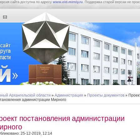
ерсия сайта доступна по адресу
www.old.mirniy.ru
. Поддержка старой версии не прои
ный Архангельской области
»
Администрация
»
Проекты документов
» Проек
тановления администрации Мирного
роект постановления администрации
ирного
бликовано: 25-12-2019, 12:14