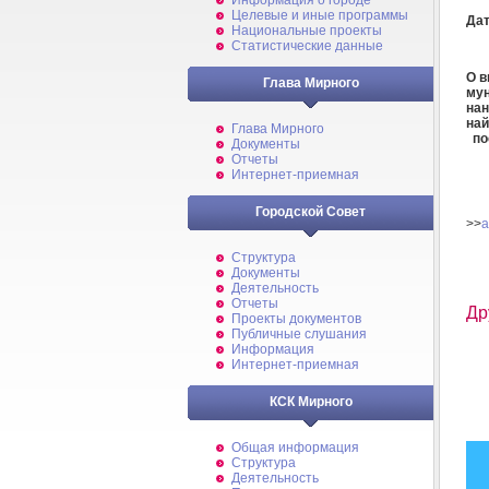
Информация о городе
Целевые и иные программы
Дат
Национальные проекты
Статистические данные
О в
Глава Мирного
мун
нан
най
Глава Мирного
пос
Документы
Отчеты
Интернет-приемная
Городской Совет
>>
a
Структура
Документы
Деятельность
Отчеты
Др
Проекты документов
Публичные слушания
Информация
Интернет-приемная
КСК Мирного
Общая информация
Структура
Деятельность