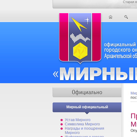
Старая в
Мир
пос
Мирный официальный
П
Устав Мирного
М
Символика Мирного
Награды и поощрения
Опу
Мирного