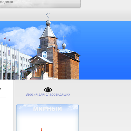
зводится.
т
Версия для слабовидящих