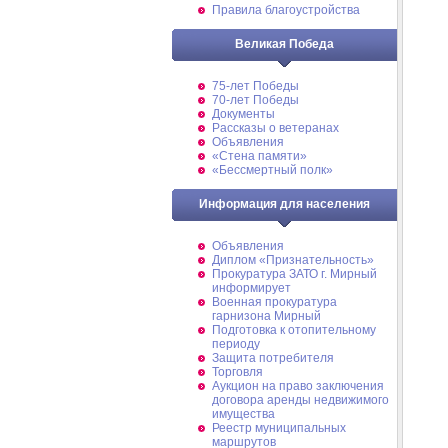
Правила благоустройства
Великая Победа
75-лет Победы
70-лет Победы
Документы
Рассказы о ветеранах
Объявления
«Стена памяти»
«Бессмертный полк»
Информация для населения
Объявления
Диплом «Признательность»
Прокуратура ЗАТО г. Мирный
информирует
Военная прокуратура
гарнизона Мирный
Подготовка к отопительному
периоду
Защита потребителя
Торговля
Аукцион на право заключения
договора аренды недвижимого
имущества
Реестр муниципальных
маршрутов