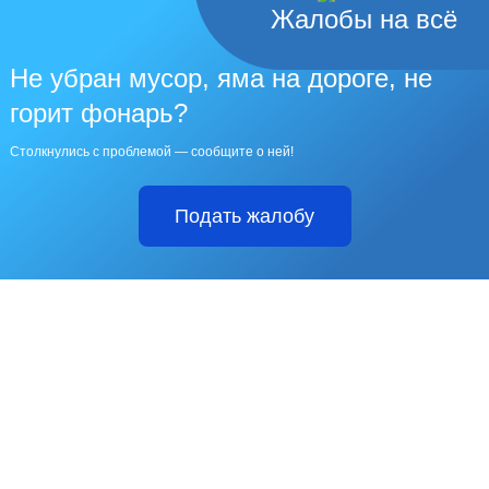
Жалобы на всё
Не убран мусор, яма на дороге, не
горит фонарь?
Столкнулись с проблемой — сообщите о ней!
Подать жалобу