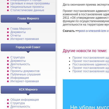
Информация о городе
Целевые и иные программы
Дата окончания приема эксперт
Национальные проекты
Статистические данные
Проект постановления админист
изменений в постановление адм
2811 «Об утверждении админист
Глава Мирного
функции по осуществлениюмуниц
деятельности на территории м
Глава Мирного
Скачать >>
post-o-vnesenii-izm-v
Документы
Отчеты
Интернет-приемная
Городской Совет
Другие новости по теме:
Структура
Проект постановления а
Документы
Проект постановления а
Деятельность
Постановление админист
Отчеты
Проект постановления а
Проекты документов
Проект постановления а
Публичные слушания
Информация
Интернет-приемная
КСК Мирного
Общая информация
Структура
Не убран мусо
Деятельность