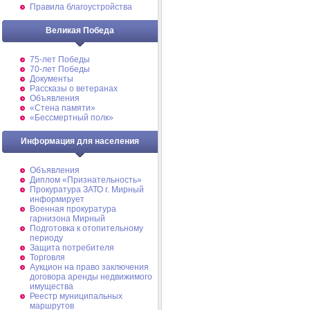
Правила благоустройства
Великая Победа
75-лет Победы
70-лет Победы
Документы
Рассказы о ветеранах
Объявления
«Стена памяти»
«Бессмертный полк»
Информация для населения
Объявления
Диплом «Признательность»
Прокуратура ЗАТО г. Мирный
информирует
Военная прокуратура
гарнизона Мирный
Подготовка к отопительному
периоду
Защита потребителя
Торговля
Аукцион на право заключения
договора аренды недвижимого
имущества
Реестр муниципальных
маршрутов