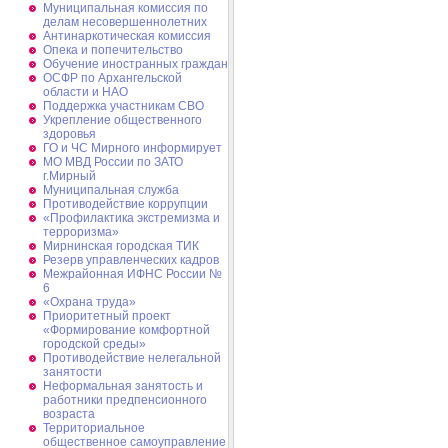
Муниципальная комиссия по
делам несовершеннолетних
Антинаркотическая комиссия
Опека и попечительство
Обучение иностранных граждан
ОСФР по Архангельской
области и НАО
Поддержка участникам СВО
Укрепление общественного
здоровья
ГО и ЧС Мирного информирует
МО МВД России по ЗАТО
г.Мирный
Муниципальная cлужба
Противодействие коррупции
«Профилактика экстремизма и
терроризма»
Мирнинская городская ТИК
Резерв управленческих кадров
Межрайонная ИФНС России №
6
«Охрана труда»
Приоритетный проект
«Формирование комфортной
городской среды»
Противодействие нелегальной
занятости
Неформальная занятость и
работники предпенсионного
возраста
Территориальное
общественное самоуправление