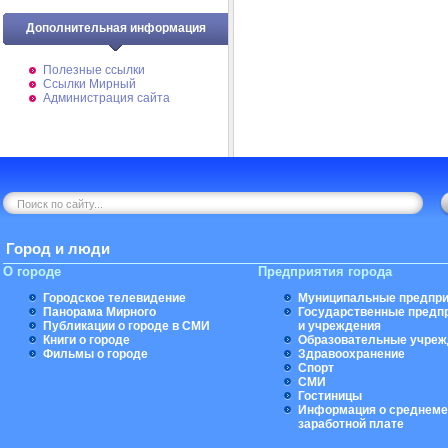
Дополнительная информация
Полезные ссылки
Ссылки Мирный
Администрация сайта
Город и люди
О городе
Предприятия города
Городское телевидение
Муниципальные предпри
Панорама Мирного
Государственные предп
Публикации о городе в СМИ
и учреждения
Книги о городе
Образовательные учреж
Фильмы о городе
Здравоохранение
Спорт
СМИ
Гостиницы
Информация о среднеме
заработной плате