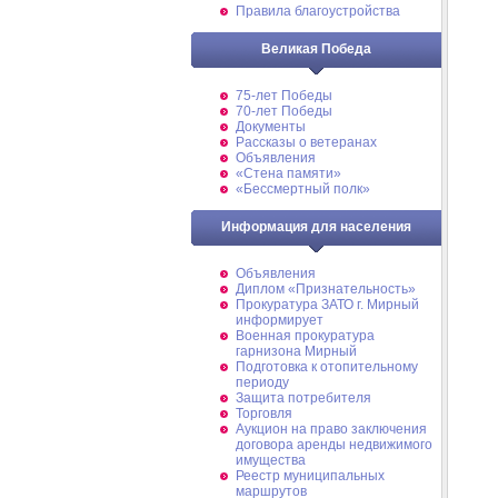
Правила благоустройства
Великая Победа
75-лет Победы
70-лет Победы
Документы
Рассказы о ветеранах
Объявления
«Стена памяти»
«Бессмертный полк»
Информация для населения
Объявления
Диплом «Признательность»
Прокуратура ЗАТО г. Мирный
информирует
Военная прокуратура
гарнизона Мирный
Подготовка к отопительному
периоду
Защита потребителя
Торговля
Аукцион на право заключения
договора аренды недвижимого
имущества
Реестр муниципальных
маршрутов