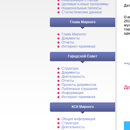
Информация о городе
Целевые и иные программы
Дат
Национальные проекты
Статистические данные
О в
201
Глава Мирного
мун
тор
адм
Глава Мирного
Документы
Отчеты
Интернет-приемная
Городской Совет
>>
p
Структура
Документы
Деятельность
Отчеты
Проекты документов
Др
Публичные слушания
Информация
Интернет-приемная
КСК Мирного
Общая информация
Структура
Деятельность