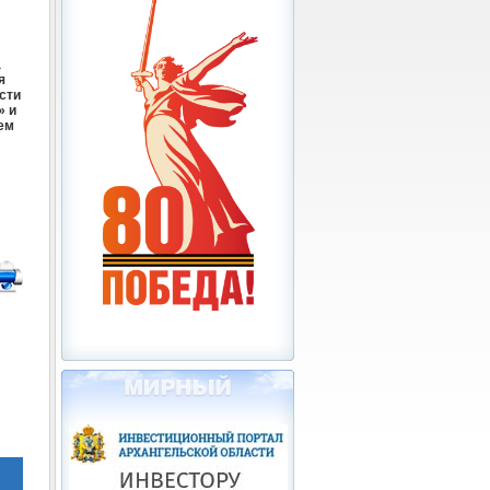
а
я
сти
» и
ем