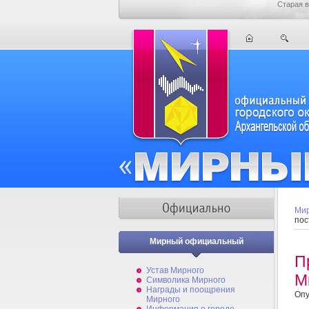
Старая в
Мир
пос
Мирный официальный
П
Устав Мирного
М
Символика Мирного
Награды и поощрения
Опу
Мирного