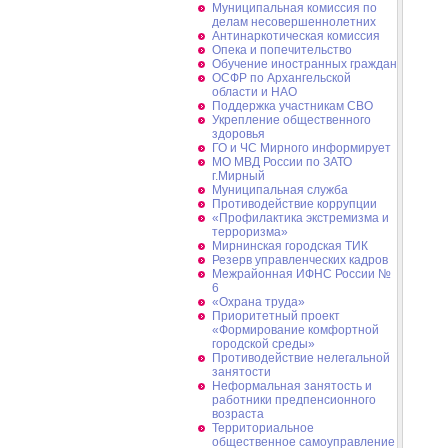
Муниципальная комиссия по
делам несовершеннолетних
Антинаркотическая комиссия
Опека и попечительство
Обучение иностранных граждан
ОСФР по Архангельской
области и НАО
Поддержка участникам СВО
Укрепление общественного
здоровья
ГО и ЧС Мирного информирует
МО МВД России по ЗАТО
г.Мирный
Муниципальная cлужба
Противодействие коррупции
«Профилактика экстремизма и
терроризма»
Мирнинская городская ТИК
Резерв управленческих кадров
Межрайонная ИФНС России №
6
«Охрана труда»
Приоритетный проект
«Формирование комфортной
городской среды»
Противодействие нелегальной
занятости
Неформальная занятость и
работники предпенсионного
возраста
Территориальное
общественное самоуправление