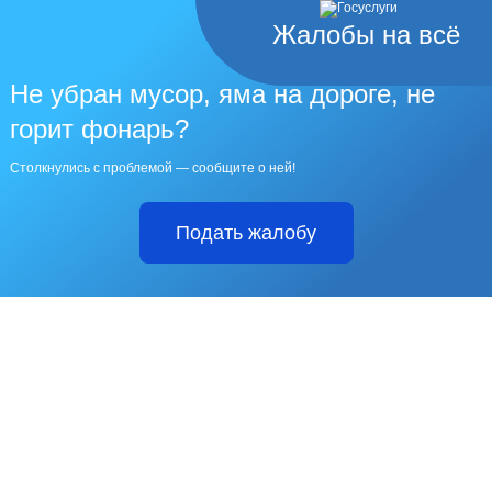
Жалобы на всё
Не убран мусор, яма на дороге, не
горит фонарь?
Столкнулись с проблемой — сообщите о ней!
Подать жалобу