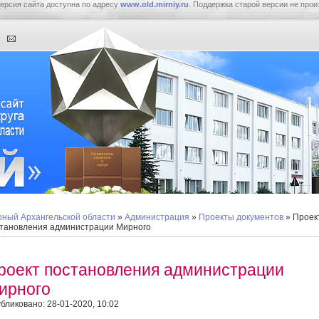
ерсия сайта доступна по адресу
www.old.mirniy.ru
. Поддержка старой версии не прои
ный Архангельской области
»
Администрация
»
Проекты документов
» Проек
тановления администрации Мирного
роект постановления администрации
ирного
бликовано: 28-01-2020, 10:02