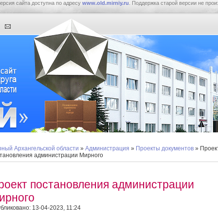
ерсия сайта доступна по адресу
www.old.mirniy.ru
. Поддержка старой версии не прои
ный Архангельской области
»
Администрация
»
Проекты документов
» Проек
тановления администрации Мирного
роект постановления администрации
ирного
бликовано: 13-04-2023, 11:24