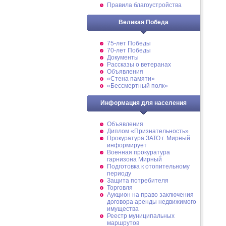
Правила благоустройства
Великая Победа
75-лет Победы
70-лет Победы
Документы
Рассказы о ветеранах
Объявления
«Стена памяти»
«Бессмертный полк»
Информация для населения
Объявления
Диплом «Признательность»
Прокуратура ЗАТО г. Мирный
информирует
Военная прокуратура
гарнизона Мирный
Подготовка к отопительному
периоду
Защита потребителя
Торговля
Аукцион на право заключения
договора аренды недвижимого
имущества
Реестр муниципальных
маршрутов