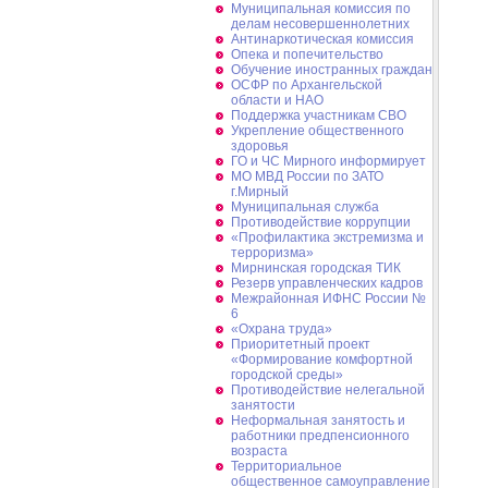
Муниципальная комиссия по
делам несовершеннолетних
Антинаркотическая комиссия
Опека и попечительство
Обучение иностранных граждан
ОСФР по Архангельской
области и НАО
Поддержка участникам СВО
Укрепление общественного
здоровья
ГО и ЧС Мирного информирует
МО МВД России по ЗАТО
г.Мирный
Муниципальная cлужба
Противодействие коррупции
«Профилактика экстремизма и
терроризма»
Мирнинская городская ТИК
Резерв управленческих кадров
Межрайонная ИФНС России №
6
«Охрана труда»
Приоритетный проект
«Формирование комфортной
городской среды»
Противодействие нелегальной
занятости
Неформальная занятость и
работники предпенсионного
возраста
Территориальное
общественное самоуправление