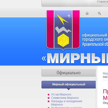
Старая в
Мир
пос
Мирный официальный
П
Устав Мирного
М
Символика Мирного
Награды и поощрения
Опу
Мирного