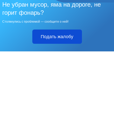
Не убран мусор, яма на дороге, не
горит фонарь?
Столкнулись с проблемой — сообщите о ней!
Подать жалобу