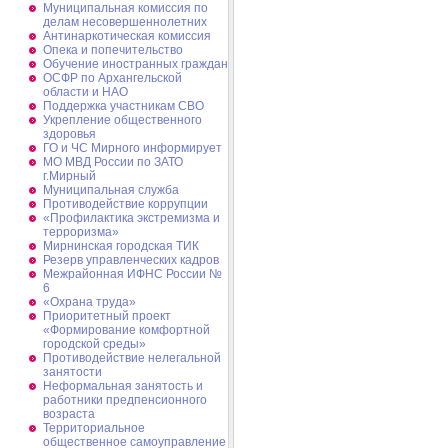
Муниципальная комиссия по
делам несовершеннолетних
Антинаркотическая комиссия
Опека и попечительство
Обучение иностранных граждан
ОСФР по Архангельской
области и НАО
Поддержка участникам СВО
Укрепление общественного
здоровья
ГО и ЧС Мирного информирует
МО МВД России по ЗАТО
г.Мирный
Муниципальная cлужба
Противодействие коррупции
«Профилактика экстремизма и
терроризма»
Мирнинская городская ТИК
Резерв управленческих кадров
Межрайонная ИФНС России №
6
«Охрана труда»
Приоритетный проект
«Формирование комфортной
городской среды»
Противодействие нелегальной
занятости
Неформальная занятость и
работники предпенсионного
возраста
Территориальное
общественное самоуправление