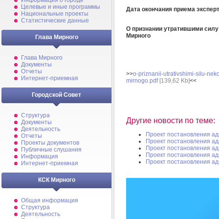
Информация о городе
Целевые и иные программы
Дата окончания приема экспер
Национальные проекты
Статистические данные
О признании утратившими силу
Мирного
Глава Мирного
Глава Мирного
Документы
Отчеты
>>
o-priznanii-utrativshimi-silu-ne
Интернет-приемная
mirnogo.pdf
[139,62 Kb]
<<
Городской Совет
Структура
Другие новости по теме:
Документы
Деятельность
Проект постановления а
Отчеты
Проект постановления а
Проекты документов
Проект постановления а
Публичные слушания
Проект постановления а
Информация
Проект постановления а
Интернет-приемная
КСК Мирного
Общая информация
Структура
Деятельность