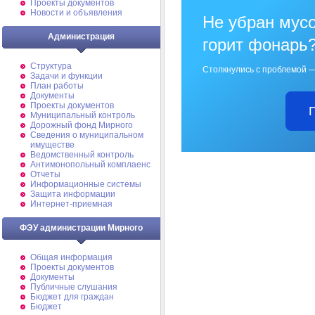
Проекты документов
Новости и объявления
Не убран мусо
Администрация
горит фонарь
Структура
Столкнулись с проблемой —
Задачи и функции
План работы
Документы
Проекты документов
Муниципальный контроль
Дорожный фонд Мирного
Cведения о муниципальном
имуществе
Ведомственный контроль
Антимонопольный комплаенс
Отчеты
Информационные системы
Защита информации
Интернет-приемная
ФЭУ администрации Мирного
Общая информация
Проекты документов
Документы
Публичные слушания
Бюджет для граждан
Бюджет