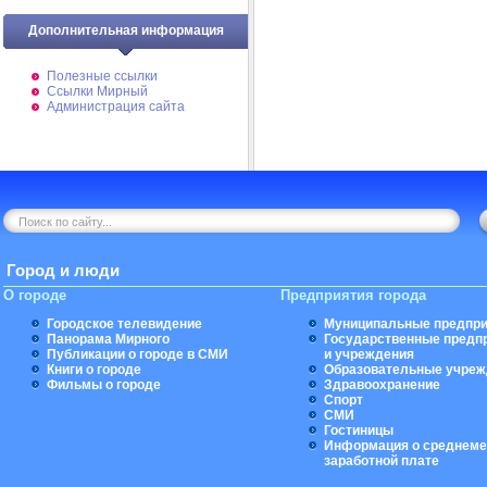
Дополнительная информация
Полезные ссылки
Ссылки Мирный
Администрация сайта
Город и люди
О городе
Предприятия города
Городское телевидение
Муниципальные предпри
Панорама Мирного
Государственные предп
Публикации о городе в СМИ
и учреждения
Книги о городе
Образовательные учреж
Фильмы о городе
Здравоохранение
Спорт
СМИ
Гостиницы
Информация о среднеме
заработной плате