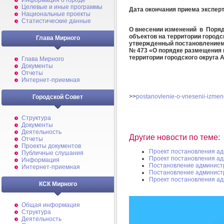
Информация о городе
Целевые и иные программы
Дата окончания приема экспе
Национальные проекты
Статистические данные
О внесении изменений в Поря
объектов на территории городс
Глава Мирного
утвержденный постановлением 
№ 473 «О порядке размещения 
территории городского округа
Глава Мирного
Документы
Отчеты
Интернет-приемная
>>
postanovlenie-o-vnesenii-izmen
Городской Совет
Структура
Документы
Деятельность
Другие новости по теме:
Отчеты
Проекты документов
Проект постановления а
Публичные слушания
Проект постановления а
Информация
Постановление админист
Интернет-приемная
Постановление админист
Проект постановления а
КСК Мирного
Общая информация
Структура
Деятельность