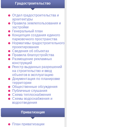
Градостроительство
Отдел градостроительства и
архитектуры
Правила землепользования и
застройки
Генеральный план
Концепция создания единого
парковочного пространства
Нормативы градостроительного
проектирования
Сведения об объектах
Правила благоустройства
Размещение рекламных
конструкций
Реестр выданных разрешений
на строительство и ввод
объектов в эксплуатацию
Документация по планировке
территории
Общественные обсуждения
Публичные слушания
Схема теплоснабжения
Схемы водоснабжения и
водоотведения
Приватизация
План приватизации