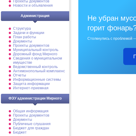
Проекты документов
Новости и объявления
Администрация
Не убран мусо
горит фонарь
Структура
Задачи и функции
План работы
Столкнулись с проблемой —
Документы
Проекты документов
Муниципальный контроль
Дорожный фонд Мирного
Cведения о муниципальном
имуществе
Ведомственный контроль
Антимонопольный комплаенс
Отчеты
Информационные системы
Защита информации
Интернет-приемная
ФЭУ администрации Мирного
Общая информация
Проекты документов
Документы
Публичные слушания
Бюджет для граждан
Бюджет