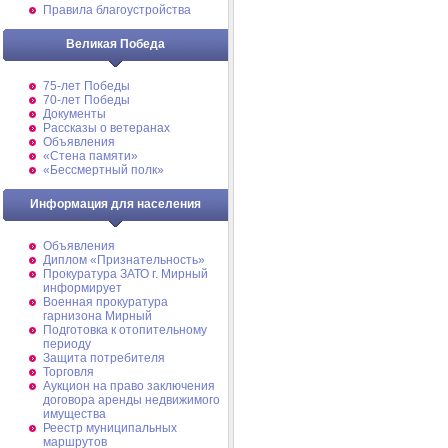
Правила благоустройства
Великая Победа
75-лет Победы
70-лет Победы
Документы
Рассказы о ветеранах
Объявления
«Стена памяти»
«Бессмертный полк»
Информация для населения
Объявления
Диплом «Признательность»
Прокуратура ЗАТО г. Мирный
информирует
Военная прокуратура
гарнизона Мирный
Подготовка к отопительному
периоду
Защита потребителя
Торговля
Аукцион на право заключения
договора аренды недвижимого
имущества
Реестр муниципальных
маршрутов