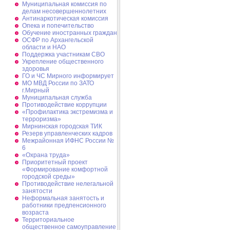
Муниципальная комиссия по
делам несовершеннолетних
Антинаркотическая комиссия
Опека и попечительство
Обучение иностранных граждан
ОСФР по Архангельской
области и НАО
Поддержка участникам СВО
Укрепление общественного
здоровья
ГО и ЧС Мирного информирует
МО МВД России по ЗАТО
г.Мирный
Муниципальная cлужба
Противодействие коррупции
«Профилактика экстремизма и
терроризма»
Мирнинская городская ТИК
Резерв управленческих кадров
Межрайонная ИФНС России №
6
«Охрана труда»
Приоритетный проект
«Формирование комфортной
городской среды»
Противодействие нелегальной
занятости
Неформальная занятость и
работники предпенсионного
возраста
Территориальное
общественное самоуправление