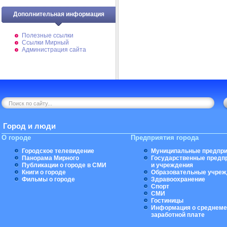
Дополнительная информация
Полезные ссылки
Ссылки Мирный
Администрация сайта
Город и люди
О городе
Предприятия города
Городское телевидение
Муниципальные предпри
Панорама Мирного
Государственные предп
Публикации о городе в СМИ
и учреждения
Книги о городе
Образовательные учреж
Фильмы о городе
Здравоохранение
Спорт
СМИ
Гостиницы
Информация о среднеме
заработной плате