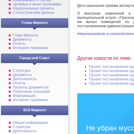
Информация о городе
Целевые и иные программы
Дата окончания приема эксперт
Национальные проекты
Статистические данные
О внесении изменений в а
муниципальной услуги «Призна
им жилых помещений по до
Глава Мирного
постановлением администрации 
>>
postanovlenie-o-vnesenii-izm
Глава Мирного
Документы
Отчеты
Интернет-приемная
Другие новости по теме:
Городской Совет
Проект постановления а
Структура
Проект постановления а
Документы
Проект постановления а
Деятельность
Проект постановления а
Отчеты
Проект постановления а
Проекты документов
Публичные слушания
Информация
Интернет-приемная
КСК Мирного
Общая информация
Не убран мусо
Структура
Деятельность