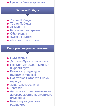
Правила благоустройства
Великая Победа
75-лет Победы
70-лет Победы
Документы
Рассказы о ветеранах
Объявления
«Стена памяти»
«Бессмертный полк»
Информация для населения
Объявления
Диплом «Признательность»
Прокуратура ЗАТО г. Мирный
информирует
Военная прокуратура
гарнизона Мирный
Подготовка к отопительному
периоду
Защита потребителя
Торговля
Аукцион на право заключения
договора аренды недвижимого
имущества
Реестр муниципальных
маршрутов