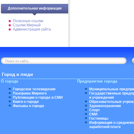
Дополнительная информация
Полезные ссылки
Ссылки Мирный
Администрация сайта
Город и люди
О городе
Предприятия города
Городское телевидение
Муниципальные предпри
Панорама Мирного
Государственные предп
Публикации о городе в СМИ
и учреждения
Книги о городе
Образовательные учреж
Фильмы о городе
Здравоохранение
Спорт
СМИ
Гостиницы
Информация о среднеме
заработной плате