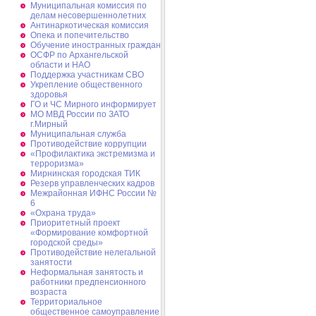
Муниципальная комиссия по
делам несовершеннолетних
Антинаркотическая комиссия
Опека и попечительство
Обучение иностранных граждан
ОСФР по Архангельской
области и НАО
Поддержка участникам СВО
Укрепление общественного
здоровья
ГО и ЧС Мирного информирует
МО МВД России по ЗАТО
г.Мирный
Муниципальная cлужба
Противодействие коррупции
«Профилактика экстремизма и
терроризма»
Мирнинская городская ТИК
Резерв управленческих кадров
Межрайонная ИФНС России №
6
«Охрана труда»
Приоритетный проект
«Формирование комфортной
городской среды»
Противодействие нелегальной
занятости
Неформальная занятость и
работники предпенсионного
возраста
Территориальное
общественное самоуправление