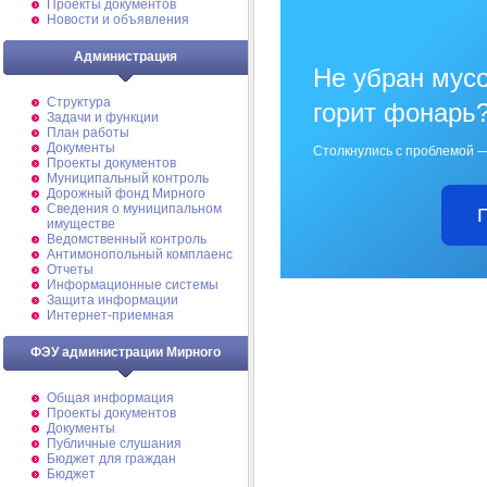
Проекты документов
Новости и объявления
Администрация
Не убран мусо
Структура
горит фонарь
Задачи и функции
План работы
Документы
Столкнулись с проблемой —
Проекты документов
Муниципальный контроль
Дорожный фонд Мирного
Cведения о муниципальном
имуществе
Ведомственный контроль
Антимонопольный комплаенс
Отчеты
Информационные системы
Защита информации
Интернет-приемная
ФЭУ администрации Мирного
Общая информация
Проекты документов
Документы
Публичные слушания
Бюджет для граждан
Бюджет