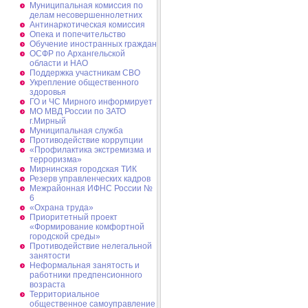
Муниципальная комиссия по
делам несовершеннолетних
Антинаркотическая комиссия
Опека и попечительство
Обучение иностранных граждан
ОСФР по Архангельской
области и НАО
Поддержка участникам СВО
Укрепление общественного
здоровья
ГО и ЧС Мирного информирует
МО МВД России по ЗАТО
г.Мирный
Муниципальная cлужба
Противодействие коррупции
«Профилактика экстремизма и
терроризма»
Мирнинская городская ТИК
Резерв управленческих кадров
Межрайонная ИФНС России №
6
«Охрана труда»
Приоритетный проект
«Формирование комфортной
городской среды»
Противодействие нелегальной
занятости
Неформальная занятость и
работники предпенсионного
возраста
Территориальное
общественное самоуправление