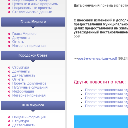
Информация о городе
Целевые и иные программы
Дата окончания приема эксперт
Национальные проекты
Статистические данные
О внесении изменений и допол
Глава Мирного
предоставления муниципально
целях предоставления им жилы
утвержденный постановлением 
Глава Мирного
558
Документы
Отчеты
Интернет-приемная
Городской Совет
>>
post-e-o-vnes.-izm-y.pdf
[99,24
Структура
Документы
Деятельность
Отчеты
Другие новости по теме:
Проекты документов
Публичные слушания
Проект постановления а
Информация
Проект постановления а
Интернет-приемная
Проект постановления а
Проект постановления а
КСК Мирного
Проект постановления а
Общая информация
Структура
Деятельность