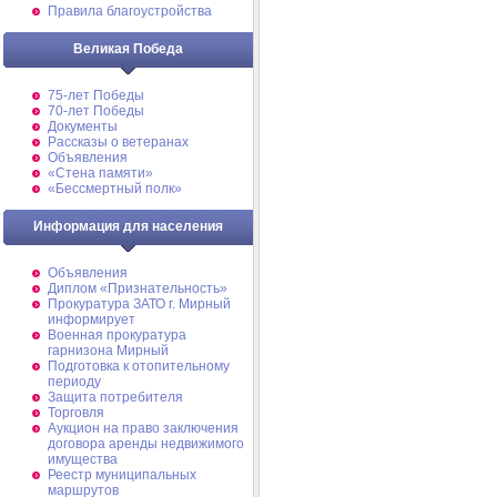
Правила благоустройства
Великая Победа
75-лет Победы
70-лет Победы
Документы
Рассказы о ветеранах
Объявления
«Стена памяти»
«Бессмертный полк»
Информация для населения
Объявления
Диплом «Признательность»
Прокуратура ЗАТО г. Мирный
информирует
Военная прокуратура
гарнизона Мирный
Подготовка к отопительному
периоду
Защита потребителя
Торговля
Аукцион на право заключения
договора аренды недвижимого
имущества
Реестр муниципальных
маршрутов