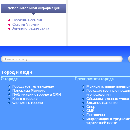
Дополнительная информация
Полезные ссылки
Ссылки Мирный
Администрация сайта
Город и люди
О городе
Предприятия города
Городское телевидение
Муниципальные предпри
Панорама Мирного
Государственные предп
Публикации о городе в СМИ
и учреждения
Книги о городе
Образовательные учреж
Фильмы о городе
Здравоохранение
Спорт
СМИ
Гостиницы
Информация о среднеме
заработной плате