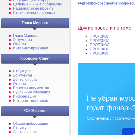
Информация о городе
>>
protokol-obschestvennogo-sov
Целевые и иные программы
Национальные проекты
Статистические данные
Глава Мирного
Другие новости по теме:
Глава Мирного
ПРОТОКОЛ
Документы
ПРОТОКОЛ
Отчеты
ПРОТОКОЛ
Интернет-приемная
ПРОТОКОЛ
ПРОТОКОЛ
Городской Совет
Структура
Документы
Деятельность
Отчеты
Проекты документов
Публичные слушания
Не убран мусо
Информация
Интернет-приемная
горит фонарь
КСК Мирного
Столкнулись с проблемой —
Общая информация
Структура
Деятельность