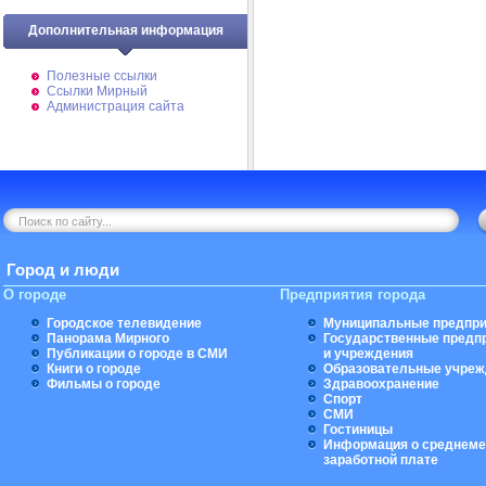
Дополнительная информация
Полезные ссылки
Ссылки Мирный
Администрация сайта
Город и люди
О городе
Предприятия города
Городское телевидение
Муниципальные предпри
Панорама Мирного
Государственные предп
Публикации о городе в СМИ
и учреждения
Книги о городе
Образовательные учреж
Фильмы о городе
Здравоохранение
Спорт
СМИ
Гостиницы
Информация о среднеме
заработной плате