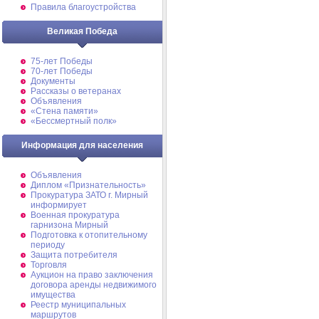
Правила благоустройства
Великая Победа
75-лет Победы
70-лет Победы
Документы
Рассказы о ветеранах
Объявления
«Стена памяти»
«Бессмертный полк»
Информация для населения
Объявления
Диплом «Признательность»
Прокуратура ЗАТО г. Мирный
информирует
Военная прокуратура
гарнизона Мирный
Подготовка к отопительному
периоду
Защита потребителя
Торговля
Аукцион на право заключения
договора аренды недвижимого
имущества
Реестр муниципальных
маршрутов