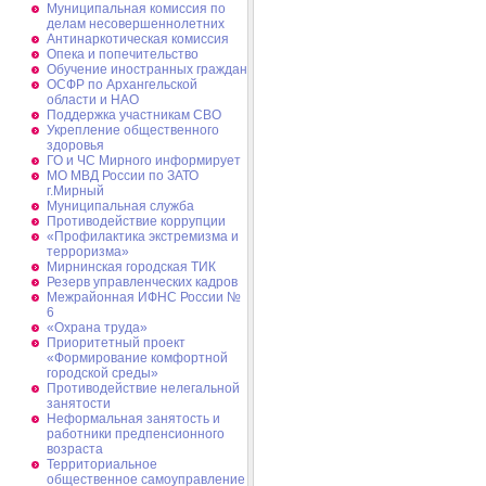
Муниципальная комиссия по
делам несовершеннолетних
Антинаркотическая комиссия
Опека и попечительство
Обучение иностранных граждан
ОСФР по Архангельской
области и НАО
Поддержка участникам СВО
Укрепление общественного
здоровья
ГО и ЧС Мирного информирует
МО МВД России по ЗАТО
г.Мирный
Муниципальная cлужба
Противодействие коррупции
«Профилактика экстремизма и
терроризма»
Мирнинская городская ТИК
Резерв управленческих кадров
Межрайонная ИФНС России №
6
«Охрана труда»
Приоритетный проект
«Формирование комфортной
городской среды»
Противодействие нелегальной
занятости
Неформальная занятость и
работники предпенсионного
возраста
Территориальное
общественное самоуправление