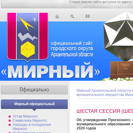
Старая версия сайта доступна по адресу
Мирный Архангельской области
муниципального имущества Мир
Мирный официальный
ШЕСТАЯ СЕССИЯ (ШЕ
Устав Мирного
Об утверждении Прогнозного 
Символика Мирного
муниципального образования 
Награды и поощрения
2020 годов
Мирного