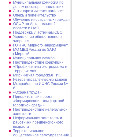
Муниципальная комиссия по
делам несовершеннолетних
Антинаркотическая комиссия
Опека и попечительство
Обучение иностранных граждан
ОСФР по Архангельской
области и НАО
Поддержка участникам СВО
Укрепление общественного
здоровья
ГО и ЧС Мирного информирует
МО МВД России по ЗАТО
г.Мирный
Муниципальная cлужба
Противодействие коррупции
«Профилактика экстремизма и
терроризма»
Мирнинская городская ТИК
Резерв управленческих кадров
Межрайонная ИФНС России №
6
«Охрана труда»
Приоритетный проект
«Формирование комфортной
городской среды»
Противодействие нелегальной
занятости
Неформальная занятость и
работники предпенсионного
возраста
Территориальное
общественное самоуправление