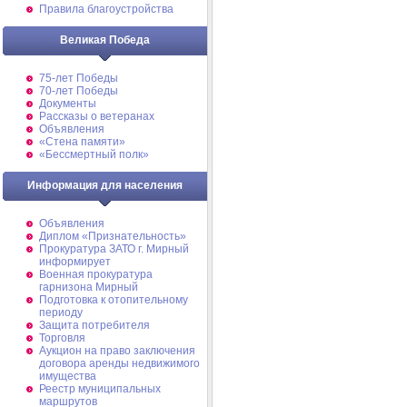
Правила благоустройства
Великая Победа
75-лет Победы
70-лет Победы
Документы
Рассказы о ветеранах
Объявления
«Стена памяти»
«Бессмертный полк»
Информация для населения
Объявления
Диплом «Признательность»
Прокуратура ЗАТО г. Мирный
информирует
Военная прокуратура
гарнизона Мирный
Подготовка к отопительному
периоду
Защита потребителя
Торговля
Аукцион на право заключения
договора аренды недвижимого
имущества
Реестр муниципальных
маршрутов