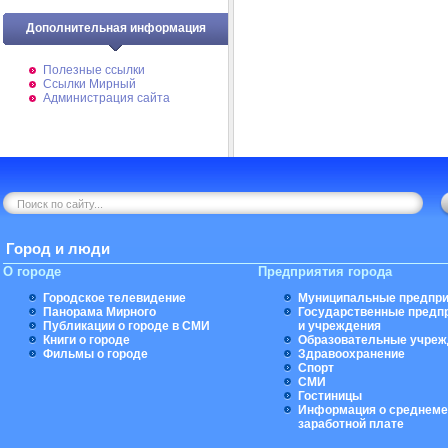
Дополнительная информация
Полезные ссылки
Ссылки Мирный
Администрация сайта
Город и люди
О городе
Предприятия города
Городское телевидение
Муниципальные предпри
Панорама Мирного
Государственные предп
Публикации о городе в СМИ
и учреждения
Книги о городе
Образовательные учреж
Фильмы о городе
Здравоохранение
Спорт
СМИ
Гостиницы
Информация о среднеме
заработной плате