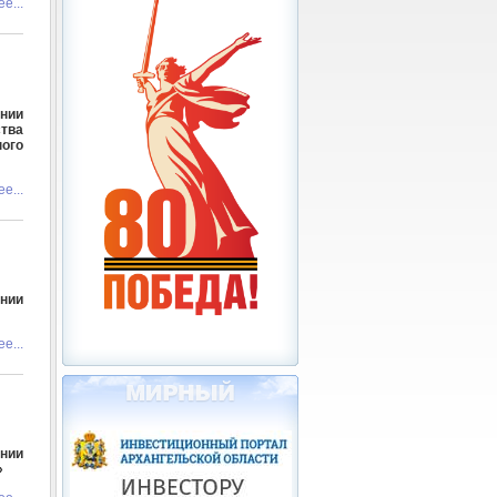
е...
нии
тва
ного
е...
ении
е...
ении
»