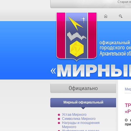
Старая в
Мир
Мирный официальный
Т
«Р
Устав Мирного
Символика Мирного
О 
Награды и поощрения
при
Мирного