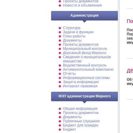
Проекты документов
Новости и объявления
Администрация
По
Структура
Пос
Задачи и функции
По
План работы
за
Документы
иму
Проекты документов
Муниципальный контроль
Дорожный фонд Мирного
Cведения о муниципальном
имуществе
Ведомственный контроль
Антимонопольный комплаенс
ДВ
Отчеты
Информационные системы
Об 
Защита информации
им
Интернет-приемная
ФЭУ администрации Мирного
Общая информация
Проекты документов
Документы
Публичные слушания
Бюджет для граждан
Бюджет