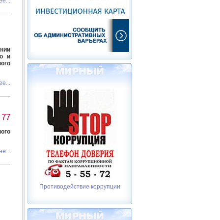
е...
ении
о и
ого
е...
 77
ного
е...
Противодействие коррупции