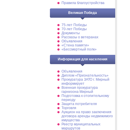
Правила благоустройства
Великая Победа
75-лет Победы
70-лет Победы
Документы
Рассказы о ветеранах
Объявления
«Стена памяти»
«Бессмертный полк»
Информация для населения
Объявления
Диплом «Признательность»
Прокуратура ЗАТО г. Мирный
информирует
Военная прокуратура
гарнизона Мирный
Подготовка к отопительному
периоду
Защита потребителя
Торговля
Аукцион на право заключения
договора аренды недвижимого
имущества
Реестр муниципальных
маршрутов