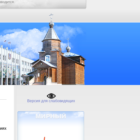
зводится.
Версия для слабовидящих
иях