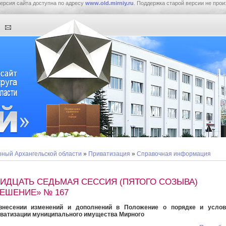
ерсия сайта доступна по адресу
www.old.mirniy.ru
. Поддержка старой версии не прои
ный Архангельской области
»
Приватизация
»
Справочная информация
РИДЦАТЬ СЕДЬМАЯ СЕССИЯ (ПЯТОГО СОЗЫВА)
ЕШЕНИЕ» № 167
внесении изменений и дополнений в Положение о порядке и услов
ватизации муниципального имущества Мирного