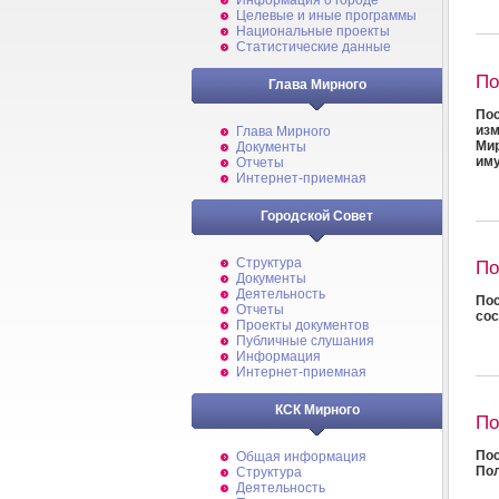
Информация о городе
Целевые и иные программы
Национальные проекты
Статистические данные
По
Глава Мирного
По
изм
Глава Мирного
Мир
Документы
иму
Отчеты
Интернет-приемная
Городской Совет
Структура
По
Документы
Деятельность
Пос
Отчеты
сос
Проекты документов
Публичные слушания
Информация
Интернет-приемная
КСК Мирного
По
Пос
Общая информация
Пол
Структура
Деятельность