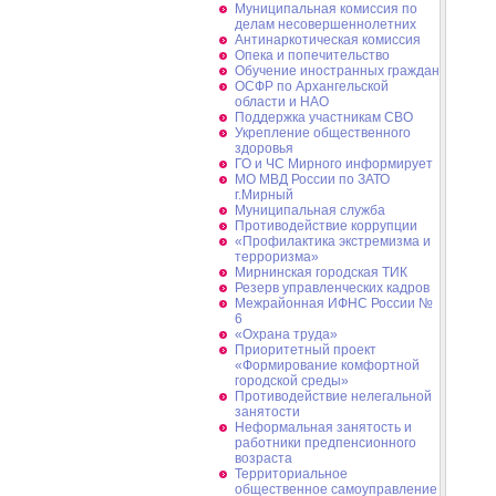
Муниципальная комиссия по
делам несовершеннолетних
Антинаркотическая комиссия
Опека и попечительство
Обучение иностранных граждан
ОСФР по Архангельской
области и НАО
Поддержка участникам СВО
Укрепление общественного
здоровья
ГО и ЧС Мирного информирует
МО МВД России по ЗАТО
г.Мирный
Муниципальная cлужба
Противодействие коррупции
«Профилактика экстремизма и
терроризма»
Мирнинская городская ТИК
Резерв управленческих кадров
Межрайонная ИФНС России №
6
«Охрана труда»
Приоритетный проект
«Формирование комфортной
городской среды»
Противодействие нелегальной
занятости
Неформальная занятость и
работники предпенсионного
возраста
Территориальное
общественное самоуправление