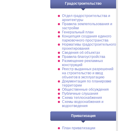
Градостроительство
Отдел градостроительства и
архитектуры
Правила землепользования и
застройки
Генеральный план
Концепция создания единого
парковочного пространства
Нормативы градостроительного
проектирования
Сведения об объектах
Правила благоустройства
Размещение рекламных
конструкций
Реестр выданных разрешений
на строительство и ввод
объектов в эксплуатацию
Документация по планировке
территории
Общественные обсуждения
Публичные слушания
Схема теплоснабжения
Схемы водоснабжения и
водоотведения
Приватизация
План приватизации