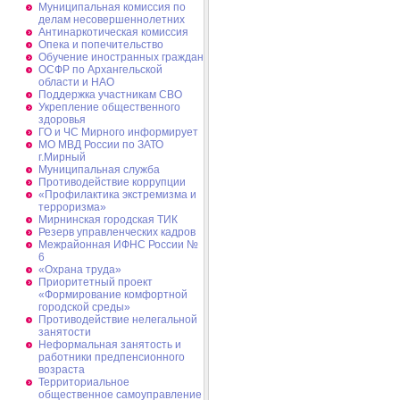
Муниципальная комиссия по
делам несовершеннолетних
Антинаркотическая комиссия
Опека и попечительство
Обучение иностранных граждан
ОСФР по Архангельской
области и НАО
Поддержка участникам СВО
Укрепление общественного
здоровья
ГО и ЧС Мирного информирует
МО МВД России по ЗАТО
г.Мирный
Муниципальная cлужба
Противодействие коррупции
«Профилактика экстремизма и
терроризма»
Мирнинская городская ТИК
Резерв управленческих кадров
Межрайонная ИФНС России №
6
«Охрана труда»
Приоритетный проект
«Формирование комфортной
городской среды»
Противодействие нелегальной
занятости
Неформальная занятость и
работники предпенсионного
возраста
Территориальное
общественное самоуправление