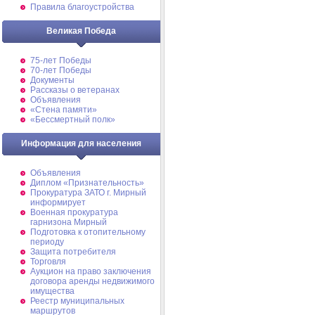
Правила благоустройства
Великая Победа
75-лет Победы
70-лет Победы
Документы
Рассказы о ветеранах
Объявления
«Стена памяти»
«Бессмертный полк»
Информация для населения
Объявления
Диплом «Признательность»
Прокуратура ЗАТО г. Мирный
информирует
Военная прокуратура
гарнизона Мирный
Подготовка к отопительному
периоду
Защита потребителя
Торговля
Аукцион на право заключения
договора аренды недвижимого
имущества
Реестр муниципальных
маршрутов