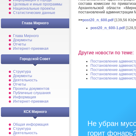
Информация о городе
состава комиссии по приватиза
Целевые и иные программы
Архангельской области «Мир
Национальные проекты
постановлений администрации 
Статистические данные
>>
post20_n_600.pdf
[139,56 Kb]
Глава Мирного
post20_n_600-1.pdf
[128,
Глава Мирного
Документы
Отчеты
Интернет-приемная
Другие новости по теме:
Городской Совет
Постановление админист
Постановление админист
Постановление админист
Структура
Постановление админист
Документы
Постановление админист
Деятельность
Отчеты
Проекты документов
Публичные слушания
Информация
Интернет-приемная
КСК Мирного
Не убран мусо
Общая информация
Структура
горит фонарь
Деятельность