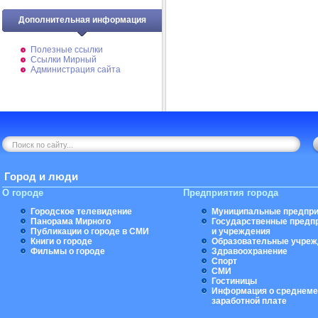
Дополнительная информация
Полезные ссылки
Ссылки Мирный
Администрация сайта
Город и люди
О городе
Предприятия города
Городское телевидение
Муниципальные предпри
Панорама Мирного
Государственные предп
Публикации о городе в СМИ
и учреждения
Книги о городе
Образовательные учреж
Фильмы о городе
Здравоохранение
Спорт
СМИ
Гостиницы
Информация о среднеме
заработной плате