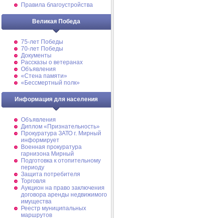
Правила благоустройства
Великая Победа
75-лет Победы
70-лет Победы
Документы
Рассказы о ветеранах
Объявления
«Стена памяти»
«Бессмертный полк»
Информация для населения
Объявления
Диплом «Признательность»
Прокуратура ЗАТО г. Мирный
информирует
Военная прокуратура
гарнизона Мирный
Подготовка к отопительному
периоду
Защита потребителя
Торговля
Аукцион на право заключения
договора аренды недвижимого
имущества
Реестр муниципальных
маршрутов