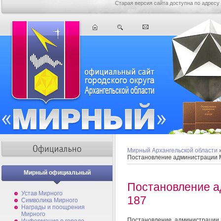
Старая версия сайта доступна по адресу
Мирный Архангельской области
Постановление администрации 
Мирный официальный
Постановление 
Устав Мирного
187
Символика Мирного
Награды и поощрения
Мирного
Постановление администрации