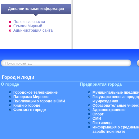
Дополнительная информация
Полезные ссылки
Ссылки Мирный
Администрация сайта
Город и люди
О городе
Предприятия города
Городское телевидение
Муниципальные предпри
Панорама Мирного
Государственные предп
Публикации о городе в СМИ
и учреждения
Книги о городе
Образовательные учреж
Фильмы о городе
Здравоохранение
Спорт
СМИ
Гостиницы
Информация о среднеме
заработной плате