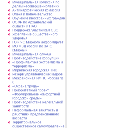
Муниципальная комиссия по
делам несовершеннолетних
Антинаркотическая комиссия
Опека и попечительство
Обучение иностранных граждан
ОСФР по Архангельской
области и НАО
Поддержка участникам СВО
Укрепление общественного
здоровья
ГО и ЧС Мирного информирует
МО МВД России по ЗАТО
г.Мирный
Муниципальная cлужба
Противодействие коррупции
«Профилактика экстремизма и
терроризма»
Мирнинская городская ТИК
Резерв управленческих кадров
Межрайонная ИФНС России №
6
«Охрана труда»
Приоритетный проект
«Формирование комфортной
городской среды»
Противодействие нелегальной
занятости
Неформальная занятость и
работники предпенсионного
возраста
Территориальное
общественное самоуправление