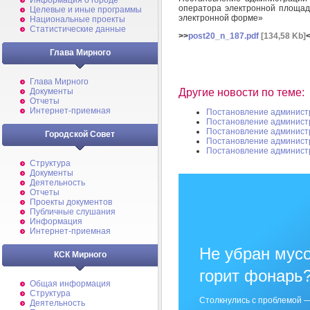
Информация о городе
оператора электронной площад
Целевые и иные программы
электронной форме»
Национальные проекты
Статистические данные
>>
post20_n_187.pdf
[134,58 Kb]
Глава Мирного
Глава Мирного
Другие новости по теме:
Документы
Отчеты
Интернет-приемная
Постановление админист
Постановление админист
Постановление админист
Городской Совет
Постановление админист
Постановление админист
Структура
Документы
Деятельность
Отчеты
Проекты документов
Публичные слушания
Информация
Интернет-приемная
Не убран мусо
КСК Мирного
горит фонарь
Общая информация
Структура
Столкнулись с проблемой —
Деятельность