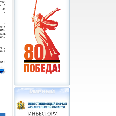
оме.
о с
ных
» и
е на
ящие
жили
кзак
тной
ично
ения
ник»