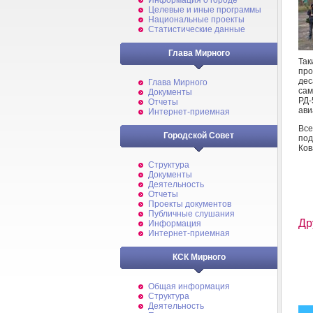
Информация о городе
Целевые и иные программы
Национальные проекты
Статистические данные
Глава Мирного
Так
про
дес
Глава Мирного
сам
Документы
РД-
Отчеты
ави
Интернет-приемная
Все
Городской Совет
под
Ков
Структура
Документы
Деятельность
Отчеты
Проекты документов
Публичные слушания
Др
Информация
Интернет-приемная
КСК Мирного
Общая информация
Структура
Деятельность