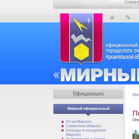
Старая в
Мир
Мирный официальный
П
Опу
Устав Мирного
Символика Мирного
Награды и поощрения
Мирного