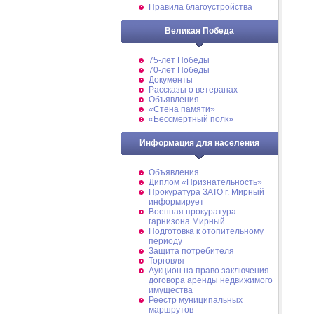
Правила благоустройства
Великая Победа
75-лет Победы
70-лет Победы
Документы
Рассказы о ветеранах
Объявления
«Стена памяти»
«Бессмертный полк»
Информация для населения
Объявления
Диплом «Признательность»
Прокуратура ЗАТО г. Мирный
информирует
Военная прокуратура
гарнизона Мирный
Подготовка к отопительному
периоду
Защита потребителя
Торговля
Аукцион на право заключения
договора аренды недвижимого
имущества
Реестр муниципальных
маршрутов