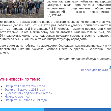
своими наставниками побывали на аэродр
Экскурсия была организована совместн
мирнинскими отделениями обществен
организаций «Союз десантников
«ДОССАФ».
ие поездки в рамках военно-патриотического воспитания организуются уж
тяжении десяти лет. Вот и в этот раз ребятам удалось примерить насто
антные парашюты Д-6 и запасной З-5, которые накануне поездки они уло
остоятельно. Также в экипировку вошли автомат Калашникова АКС-74, рю
54 и разгрузка. Кроме того, подросткам показали самолеты военно-транспор
ации типа АН-12, АН-26, а также инфраструктуру аэродрома.
, кто в этот день побывал на аэродроме, благодарят командование части и л
полковника Евгения Акимова, майора Олега Андреева и капитана Евг
алева.
Военно-спортивный клуб «Десант
Версия для печати
угие новости по теме:
Эфир от 17 марта 2021 года
Эфир от 8 августа 2018 года
«Десантник» под сенью «Союза»
Никто, кроме них!
Эфир от 20 ноября 2019 года