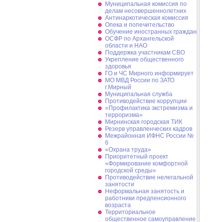
Муниципальная комиссия по
делам несовершеннолетних
Антинаркотическая комиссия
Опека и попечительство
Обучение иностранных граждан
ОСФР по Архангельской
области и НАО
Поддержка участникам СВО
Укрепление общественного
здоровья
ГО и ЧС Мирного информирует
МО МВД России по ЗАТО
г.Мирный
Муниципальная cлужба
Противодействие коррупции
«Профилактика экстремизма и
терроризма»
Мирнинская городская ТИК
Резерв управленческих кадров
Межрайонная ИФНС России №
6
«Охрана труда»
Приоритетный проект
«Формирование комфортной
городской среды»
Противодействие нелегальной
занятости
Неформальная занятость и
работники предпенсионного
возраста
Территориальное
общественное самоуправление