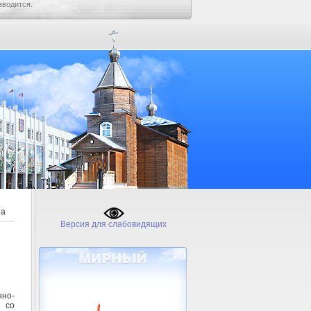
зводится.
та
Версия для слабовидящих
нно-
 со