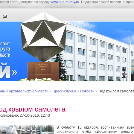
ерсия сайта доступна по адресу
www.old.mirniy.ru
. Поддержка старой версии не прои
ный Архангельской области
»
Пресс-служба
»
Новости
» Под крылом самоле
од крылом самолета
бликовано: 27-10-2016, 12:43
В субботу, 15 октября, воспитанники вое
спортивного клуба «Десантник» вместе