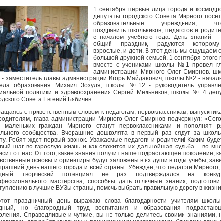
1 сентября первые лица города и космодр
депутаты городского Совета Мирного посе
образовательные учреждения, чт
поздравить школьников, педагогов и родит
с началом учебного года. День знаний –
общий праздник, радуются котором
взрослые, и дети. В этот день мы ощущаем 
большой дружной семьей. 1 сентября этого 
вместе с учениками школы №1 провел гл
администрации Мирного Олег Смирнов, ш
- заместитель главы администрации Игорь Майданович, школы №2 - начал
дела образования Михаил Зозуля, школы №12 - руководитель управле
иальной политики и здравоохранения Сергей Мельников, школы № 4 деп
одского Совета Евгений Бабичев.
ащаясь с приветственным словом к педагогам, первоклассникам, выпускник
родителям, глава администрации Мирного Олег Смирнов подчеркнул: «Сег
6 маленьких граждан Мирного станут первоклассниками и пополнят р
льного сообщества. Вчерашние дошколята в первый раз сядут за школ
ту. Ребят ждет первый звонок. Уважаемые педагоги и родители! Каким буде
вый шаг во взрослую жизнь и как сложится их дальнейшая судьба – во мн
исит от нас. От того, какие знания получит наше подрастающее поколение, к
вственные основы и ориентиры будут заложены в их души в годы учебы, зав
трашний день нашего города и всей страны. Убежден, что педагоги Мирного,
щный творческий потенциал не раз подтверждался на конкур
фессионального мастерства, способны дать отличные знания, подготови
туплению в лучшие ВУЗы страны, помочь выбрать правильную дорогу в жизни
этот праздничный день выражаю слова благодарности учителям школы
удный, но благородный труд воспитания и образования подрастающ
оления. Справедливые и чуткие, вы не только делитесь своими знаниями, 