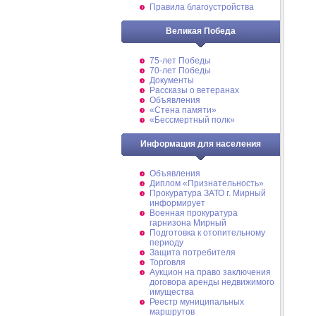
Правила благоустройства
Великая Победа
75-лет Победы
70-лет Победы
Документы
Рассказы о ветеранах
Объявления
«Стена памяти»
«Бессмертный полк»
Информация для населения
Объявления
Диплом «Признательность»
Прокуратура ЗАТО г. Мирный
информирует
Военная прокуратура
гарнизона Мирный
Подготовка к отопительному
периоду
Защита потребителя
Торговля
Аукцион на право заключения
договора аренды недвижимого
имущества
Реестр муниципальных
маршрутов