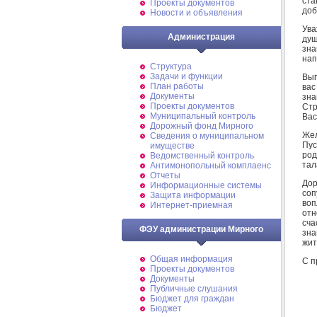
ста
Проекты документов
доб
Новости и объявления
Ува
Администрация
душ
зна
нап
Структура
Задачи и функции
Вып
План работы
вас
Документы
зна
Проекты документов
Стр
Муниципальный контроль
Вас
Дорожный фонд Мирного
Жел
Cведения о муниципальном
Пус
имуществе
род
Ведомственный контроль
тал
Антимонопольный комплаенс
Отчеты
Дор
Информационные системы
соп
Защита информации
воп
Интернет-приемная
отн
сча
ФЭУ администрации Мирного
зна
жит
Общая информация
С п
Проекты документов
Документы
Публичные слушания
Бюджет для граждан
Бюджет