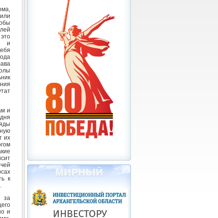
ома,
тили
обы
елей
 это
у и
себя
года
ава
колы
ьник
ния
утат
ам и
одня
яды
ьную
т их
огом
акие
исит
 чей
сах
ть к
.
 за
его
но и