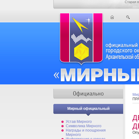
Старая в
Мир
ПР
Мирный официальный
Д
Устав Мирного
Д
Символика Мирного
Награды и поощрения
Опу
Мирного