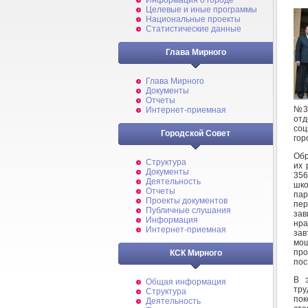
Информация о городе
Целевые и иные программы
Национальные проекты
Статистические данные
Глава Мирного
Глава Мирного
Документы
Отчеты
№3 
Интернет-приемная
от
соц
Городской Совет
гор
Обр
Структура
их 
Документы
35
Деятельность
шко
Отчеты
пар
Проекты документов
пер
Публичные слушания
зав
Информация
нра
Интернет-приемная
зав
мо
про
КСК Мирного
пос
В 
Общая информация
тр
Структура
пок
Деятельность