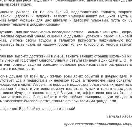
новитесь для ребят мудрыми и понимающими наставниками, близкими друзь
рыми советчиками.
жаемые учителя! От Вашего знаний, педагогического таланта, творчес
евной щедрости и мудрости зависит будущее наших учащихся. Пусть 
ний будет украшен для Вас цветами и детскими улыбками, пусть он б
олнен теплыми и добрыми словами.
ускники! Для вас закончились последние летние школьные каникулы. Впере
 месяцы серьезной учебы, общения с друзьями, успехов и забот. Набирай
ний, учитесь своим трудом и талантом приносить максимальную поль
емитесь быть нужными нашему городу, успехи которого во многом завися
.
аю вам высоких достижений в учебе, захватывающих страниц школьной жи
ть учебный год станет благополучным и результативным в дни сдачи ЕГЭ! П
ители гордятся вашими успехами, помогают реализовывать и раскрывать 
анты и возможности.
огие друзья! От всей души желаю всем ярких событий и добрых дел! П
утствует удача педагогам в их нелегком труде, а творческие идеи обязате
лощаются в жизнь! Уверен, что помощь и поддержка родителей, их уважител
ошение к школе и учителям помогут воспитать чутких и талантливых дет
стливое будущее нашего города! Выпускники, эффективно осваивайте н
ния и технологии. Воспитайте в себе стойкие принципы, научитесь дост
ь в человеческом сообществе, станьте его почитаемыми гражданами.
раздником! В добрый путь по дороге знаний!
Татьяна Каба
пресс-секретарь администрации Мир