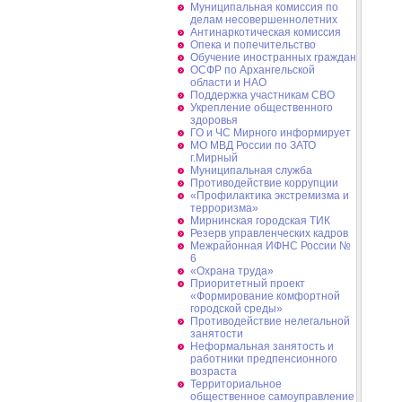
Муниципальная комиссия по
делам несовершеннолетних
Антинаркотическая комиссия
Опека и попечительство
Обучение иностранных граждан
ОСФР по Архангельской
области и НАО
Поддержка участникам СВО
Укрепление общественного
здоровья
ГО и ЧС Мирного информирует
МО МВД России по ЗАТО
г.Мирный
Муниципальная cлужба
Противодействие коррупции
«Профилактика экстремизма и
терроризма»
Мирнинская городская ТИК
Резерв управленческих кадров
Межрайонная ИФНС России №
6
«Охрана труда»
Приоритетный проект
«Формирование комфортной
городской среды»
Противодействие нелегальной
занятости
Неформальная занятость и
работники предпенсионного
возраста
Территориальное
общественное самоуправление