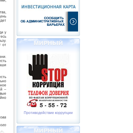
ями,
тва,
День
удет
ди у
тесь
зу.
т от
зни.
усть
ваши
усть
льно
ьное
ей –
овые
ойно
Противодействие коррупции
кова
ного