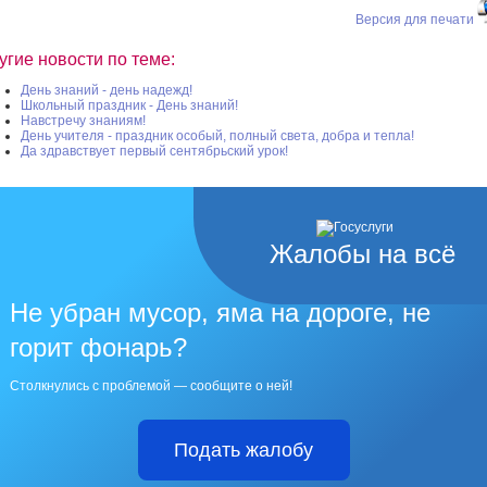
Версия для печати
угие новости по теме:
День знаний - день надежд!
Школьный праздник - День знаний!
Навстречу знаниям!
День учителя - праздник особый, полный света, добра и тепла!
Да здравствует первый сентябрьский урок!
Жалобы на всё
Не убран мусор, яма на дороге, не
горит фонарь?
Столкнулись с проблемой — сообщите о ней!
Подать жалобу