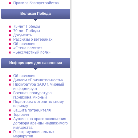
Правила благоустройства
Великая Победа
75-лет Победы
70-лет Победы
Документы
Рассказы о ветеранах
Объявления
«Стена памяти»
«Бессмертный полк»
Информация для населения
Объявления
Диплом «Признательность»
Прокуратура ЗАТО г. Мирный
информирует
Военная прокуратура
гарнизона Мирный
Подготовка к отопительному
периоду
Защита потребителя
Торговля
Аукцион на право заключения
договора аренды недвижимого
имущества
Реестр муниципальных
маршрутов