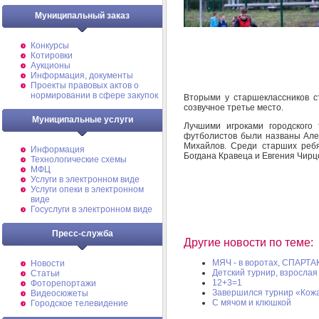
Муниципальный заказ
Конкурсы
Котировки
Аукционы
Информация, документы
Проекты правовых актов о
нормировании в сфере закупок
Вторыми у старшеклассников 
созвучное третье место.
Муниципальные услуги
Лучшими игроками городского
футболистов были названы Але
Михайлов. Среди старших ребя
Информация
Богдана Кравеца и Евгения Чирц
Технологические схемы
МФЦ
Услуги в электронном виде
Услуги опеки в электронном
виде
Госуслуги в электронном виде
Пресс-служба
Другие новости по теме:
МЯЧ - в воротах, СПАРТАК
Новости
Детский турнир, взрослая
Статьи
12+3=1
Фоторепортажи
Завершился турнир «Кож
Видеосюжеты
С мячом и клюшкой
Городское телевидение