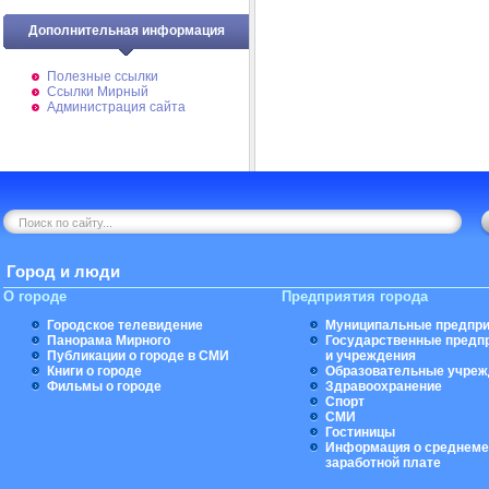
Дополнительная информация
Полезные ссылки
Ссылки Мирный
Администрация сайта
Город и люди
О городе
Предприятия города
Городское телевидение
Муниципальные предпри
Панорама Мирного
Государственные предп
Публикации о городе в СМИ
и учреждения
Книги о городе
Образовательные учреж
Фильмы о городе
Здравоохранение
Спорт
СМИ
Гостиницы
Информация о среднеме
заработной плате