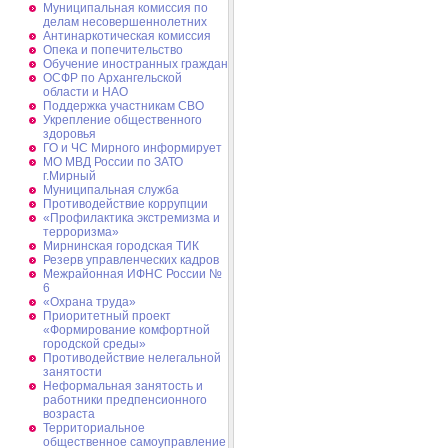
Муниципальная комиссия по
делам несовершеннолетних
Антинаркотическая комиссия
Опека и попечительство
Обучение иностранных граждан
ОСФР по Архангельской
области и НАО
Поддержка участникам СВО
Укрепление общественного
здоровья
ГО и ЧС Мирного информирует
МО МВД России по ЗАТО
г.Мирный
Муниципальная cлужба
Противодействие коррупции
«Профилактика экстремизма и
терроризма»
Мирнинская городская ТИК
Резерв управленческих кадров
Межрайонная ИФНС России №
6
«Охрана труда»
Приоритетный проект
«Формирование комфортной
городской среды»
Противодействие нелегальной
занятости
Неформальная занятость и
работники предпенсионного
возраста
Территориальное
общественное самоуправление