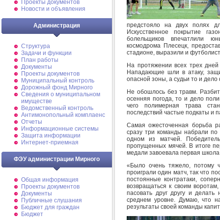
Проекты документов
Новости и объявления
предстояло на двух полях дл
Администрация
Искусственное покрытие газ
болельщиков впечатлили юн
космодрома Плесецк, предоста
Структура
стадионе, выразили и футболист
Задачи и функции
План работы
На протяжении всех трех дней 
Документы
Нападающие шли в атаку, защи
Проекты документов
опасной зоны, а судьи то и дело
Муниципальный контроль
Дорожный фонд Мирного
Не обошлось без травм. Разбит
Cведения о муниципальном
осенняя погода, то и дело пол
имуществе
чего полимерная трава стан
Ведомственный контроль
последствий частые подкаты и п
Антимонопольный комплаенс
Отчеты
Самая ожесточенная борьба ра
Информационные системы
сразу три команды набрали по 
Защита информации
одном из матчей. Победител
Интернет-приемная
пропущенных мячей. В итоге п
медали завоевала первая школа,
ФЭУ администрации Мирного
«Было очень тяжело, потому ч
проиграли один матч, так что п
постоянные контратаки, соперн
Общая информация
возвращаться к своим воротам,
Проекты документов
пасовать друг другу и делать 
Документы
среднем уровне. Думаю, что н
Публичные слушания
результаты своей команды капи
Бюджет для граждан
Бюджет