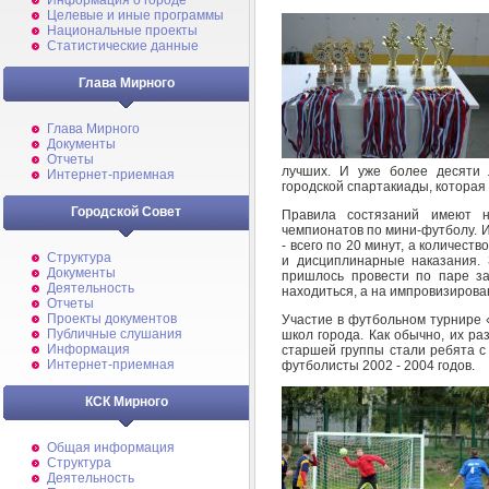
Информация о городе
Целевые и иные программы
Национальные проекты
Статистические данные
Глава Мирного
Глава Мирного
Документы
Отчеты
лучших. И уже более десяти 
Интернет-приемная
городской спартакиады, которая 
Городской Совет
Правила состязаний имеют 
чемпионатов по мини-футболу. И
- всего по 20 минут, а количест
Структура
и дисциплинарные наказания. 
Документы
пришлось провести по паре з
Деятельность
находиться, а на импровизирова
Отчеты
Проекты документов
Участие в футбольном турнире 
Публичные слушания
школ города. Как обычно, их ра
Информация
старшей группы стали ребята с
Интернет-приемная
футболисты 2002 - 2004 годов.
КСК Мирного
Общая информация
Структура
Деятельность