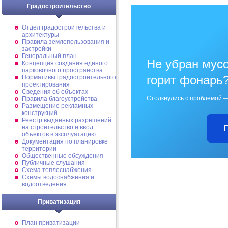
Градостроительство
Отдел градостроительства и
архитектуры
Правила землепользования и
застройки
Генеральный план
Не убран мусо
Концепция создания единого
парковочного пространства
горит фонарь
Нормативы градостроительного
проектирования
Сведения об объектах
Столкнулись с проблемой —
Правила благоустройства
Размещение рекламных
конструкций
Реестр выданных разрешений
на строительство и ввод
объектов в эксплуатацию
Документация по планировке
территории
Общественные обсуждения
Публичные слушания
Схема теплоснабжения
Схемы водоснабжения и
водоотведения
Приватизация
План приватизации