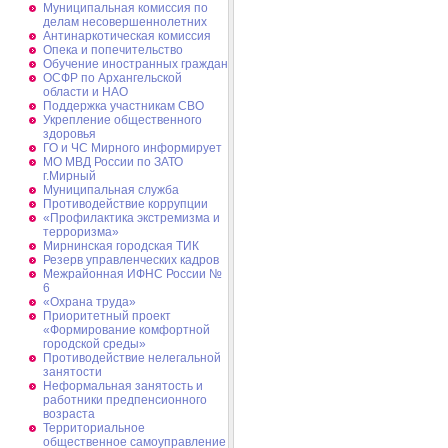
Муниципальная комиссия по
делам несовершеннолетних
Антинаркотическая комиссия
Опека и попечительство
Обучение иностранных граждан
ОСФР по Архангельской
области и НАО
Поддержка участникам СВО
Укрепление общественного
здоровья
ГО и ЧС Мирного информирует
МО МВД России по ЗАТО
г.Мирный
Муниципальная cлужба
Противодействие коррупции
«Профилактика экстремизма и
терроризма»
Мирнинская городская ТИК
Резерв управленческих кадров
Межрайонная ИФНС России №
6
«Охрана труда»
Приоритетный проект
«Формирование комфортной
городской среды»
Противодействие нелегальной
занятости
Неформальная занятость и
работники предпенсионного
возраста
Территориальное
общественное самоуправление