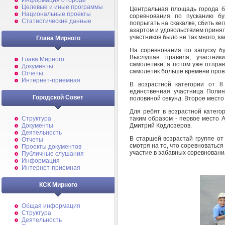
Информация о городе
Целевые и иные программы
Центральная площадь города б
Национальные проекты
соревнования по пусканию б
Статистические данные
попрыгать на скакалке, сбить ке
азартом и удовольствием принял
участников было не так много, ка
Глава Мирного
На соревнования по запуску бу
Выслушав правила, участни
Глава Мирного
самолетики, а потом уже отправ
Документы
самолетик больше времени пров
Отчеты
Интернет-приемная
В возрастной категории от 8
единственная участница Полин
Городской Совет
половиной секунд. Второе место
Для ребят в возрастной катего
таким образом - первое место А
Структура
Дмитрий Кодлозеров.
Документы
Деятельность
В старшей возрастай группе от
Отчеты
смотря на то, что соревноваться
Проекты документов
участие в забавных соревновани
Публичные слушания
Информация
Интернет-приемная
КСК Мирного
Общая информация
Структура
Деятельность