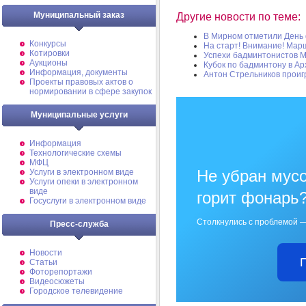
Муниципальный заказ
Другие новости по теме:
В Мирном отметили День 
Конкурсы
На старт! Внимание! Мар
Котировки
Успехи бадминтонистов 
Аукционы
Кубок по бадминтону в Ар
Информация, документы
Антон Стрельников проиг
Проекты правовых актов о
нормировании в сфере закупок
Муниципальные услуги
Информация
Технологические схемы
МФЦ
Не убран мусо
Услуги в электронном виде
Услуги опеки в электронном
виде
горит фонарь
Госуслуги в электронном виде
Столкнулись с проблемой —
Пресс-служба
Новости
Статьи
Фоторепортажи
Видеосюжеты
Городское телевидение