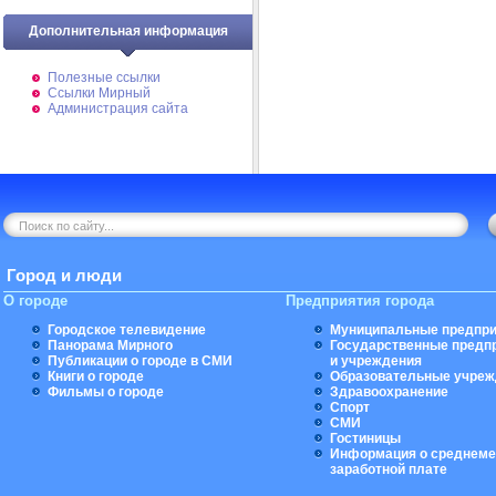
Дополнительная информация
Полезные ссылки
Ссылки Мирный
Администрация сайта
Город и люди
О городе
Предприятия города
Городское телевидение
Муниципальные предпри
Панорама Мирного
Государственные предп
Публикации о городе в СМИ
и учреждения
Книги о городе
Образовательные учреж
Фильмы о городе
Здравоохранение
Спорт
СМИ
Гостиницы
Информация о среднеме
заработной плате