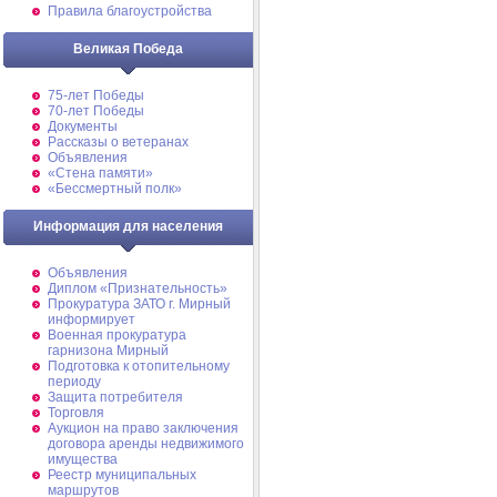
Правила благоустройства
Великая Победа
75-лет Победы
70-лет Победы
Документы
Рассказы о ветеранах
Объявления
«Стена памяти»
«Бессмертный полк»
Информация для населения
Объявления
Диплом «Признательность»
Прокуратура ЗАТО г. Мирный
информирует
Военная прокуратура
гарнизона Мирный
Подготовка к отопительному
периоду
Защита потребителя
Торговля
Аукцион на право заключения
договора аренды недвижимого
имущества
Реестр муниципальных
маршрутов