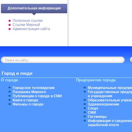
Дополнительная информация
Полезные ссылки
Ссылки Мирный
Администрация сайта
Город и люди
О городе
Предприятия города
Городское телевидение
Муниципальные предпри
Панорама Мирного
Государственные предп
Публикации о городе в СМИ
и учреждения
Книги о городе
Образовательные учреж
Фильмы о городе
Здравоохранение
Спорт
СМИ
Гостиницы
Информация о среднеме
заработной плате