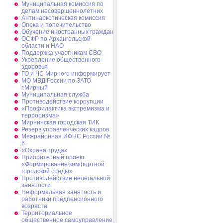
Муниципальная комиссия по
делам несовершеннолетних
Антинаркотическая комиссия
Опека и попечительство
Обучение иностранных граждан
ОСФР по Архангельской
области и НАО
Поддержка участникам СВО
Укрепление общественного
здоровья
ГО и ЧС Мирного информирует
МО МВД России по ЗАТО
г.Мирный
Муниципальная cлужба
Противодействие коррупции
«Профилактика экстремизма и
терроризма»
Мирнинская городская ТИК
Резерв управленческих кадров
Межрайонная ИФНС России №
6
«Охрана труда»
Приоритетный проект
«Формирование комфортной
городской среды»
Противодействие нелегальной
занятости
Неформальная занятость и
работники предпенсионного
возраста
Территориальное
общественное самоуправление