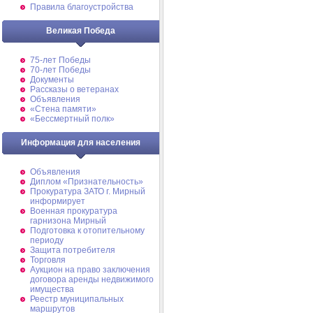
Правила благоустройства
Великая Победа
75-лет Победы
70-лет Победы
Документы
Рассказы о ветеранах
Объявления
«Стена памяти»
«Бессмертный полк»
Информация для населения
Объявления
Диплом «Признательность»
Прокуратура ЗАТО г. Мирный
информирует
Военная прокуратура
гарнизона Мирный
Подготовка к отопительному
периоду
Защита потребителя
Торговля
Аукцион на право заключения
договора аренды недвижимого
имущества
Реестр муниципальных
маршрутов