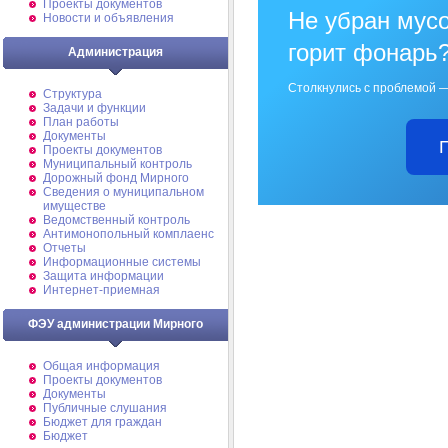
Проекты документов
Не убран мусо
Новости и объявления
горит фонарь
Администрация
Столкнулись с проблемой —
Структура
Задачи и функции
План работы
Документы
Проекты документов
Муниципальный контроль
Дорожный фонд Мирного
Cведения о муниципальном
имуществе
Ведомственный контроль
Антимонопольный комплаенс
Отчеты
Информационные системы
Защита информации
Интернет-приемная
ФЭУ администрации Мирного
Общая информация
Проекты документов
Документы
Публичные слушания
Бюджет для граждан
Бюджет