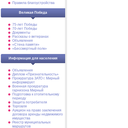
Правила благоустройства
Великая Победа
75-лет Победы
70-лет Победы
Документы
Рассказы о ветеранах
Объявления
«Стена памяти»
«Бессмертный полк»
Информация для населения
Объявления
Диплом «Признательность»
Прокуратура ЗАТО г. Мирный
информирует
Военная прокуратура
гарнизона Мирный
Подготовка к отопительному
периоду
Защита потребителя
Торговля
Аукцион на право заключения
договора аренды недвижимого
имущества
Реестр муниципальных
маршрутов