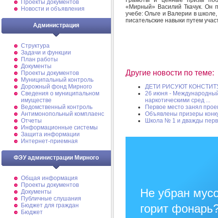
Проекты документов
«Мирный» Василий Ткачук. Он 
Новости и объявления
учебе: Ольге и Валерии в школе,
писательские навыки путем учас
Администрация
Структура
Задачи и функции
План работы
Документы
Другие новости по теме:
Проекты документов
Муниципальный контроль
Дорожный фонд Мирного
ДЕТИ РИСУЮТ КОНСТИ
Cведения о муниципальном
26 июня - Международный
имуществе
наркотическими сред ...
Ведомственный контроль
Первое место занял прое
Антимонопольный комплаенс
Объявлены призеры конк
Отчеты
Школа № 1 и дважды перв
Информационные системы
Защита информации
Интернет-приемная
ФЭУ администрации Мирного
Общая информация
Проекты документов
Не убран мусо
Документы
Публичные слушания
Бюджет для граждан
горит фонарь
Бюджет