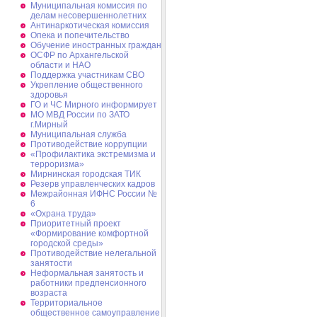
Муниципальная комиссия по
делам несовершеннолетних
Антинаркотическая комиссия
Опека и попечительство
Обучение иностранных граждан
ОСФР по Архангельской
области и НАО
Поддержка участникам СВО
Укрепление общественного
здоровья
ГО и ЧС Мирного информирует
МО МВД России по ЗАТО
г.Мирный
Муниципальная cлужба
Противодействие коррупции
«Профилактика экстремизма и
терроризма»
Мирнинская городская ТИК
Резерв управленческих кадров
Межрайонная ИФНС России №
6
«Охрана труда»
Приоритетный проект
«Формирование комфортной
городской среды»
Противодействие нелегальной
занятости
Неформальная занятость и
работники предпенсионного
возраста
Территориальное
общественное самоуправление