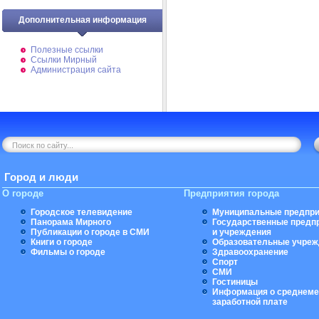
Дополнительная информация
Полезные ссылки
Ссылки Мирный
Администрация сайта
Город и люди
О городе
Предприятия города
Городское телевидение
Муниципальные предпри
Панорама Мирного
Государственные предп
Публикации о городе в СМИ
и учреждения
Книги о городе
Образовательные учреж
Фильмы о городе
Здравоохранение
Спорт
СМИ
Гостиницы
Информация о среднеме
заработной плате