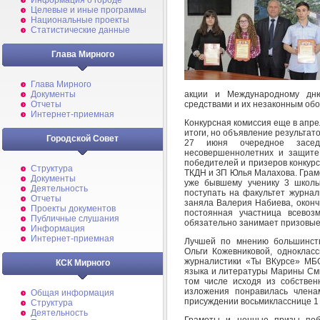
Информация о городе
Целевые и иные программы
Национальные проекты
Статистические данные
Глава Мирного
Глава Мирного
акции и Международному дню
Документы
средствами и их незаконным обо
Отчеты
Интернет-приемная
Конкурсная комиссия еще в апре
итоги, но объявление результат
Городской Совет
27 июня очередное засед
несовершеннолетних и защите
победителей и призеров конкур
Структура
ТКДН и ЗП Юлья Малахова. Грамо
Документы
уже бывшему ученику 3 школы
Деятельность
поступать на факультет журнал
Отчеты
заняла Валерия Набиева, оконч
Проекты документов
постоянная участница всевоз
Публичные слушания
обязательно занимает призовые 
Информация
Интернет-приемная
Лучшей по мнению большинств
Ольги Кожевниковой, одноклас
журналистики «Ты ВКурсе» МБ
КСК Мирного
языка и литературы Марины Сми
том числе исходя из собствен
изложения понравилась член
Общая информация
присуждении восьмикласснице 1 
Структура
Деятельность
Грамоты и ценные призы по