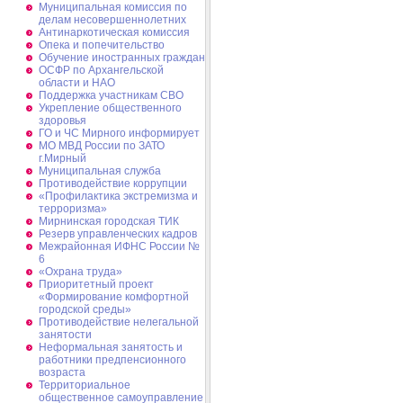
Муниципальная комиссия по
делам несовершеннолетних
Антинаркотическая комиссия
Опека и попечительство
Обучение иностранных граждан
ОСФР по Архангельской
области и НАО
Поддержка участникам СВО
Укрепление общественного
здоровья
ГО и ЧС Мирного информирует
МО МВД России по ЗАТО
г.Мирный
Муниципальная cлужба
Противодействие коррупции
«Профилактика экстремизма и
терроризма»
Мирнинская городская ТИК
Резерв управленческих кадров
Межрайонная ИФНС России №
6
«Охрана труда»
Приоритетный проект
«Формирование комфортной
городской среды»
Противодействие нелегальной
занятости
Неформальная занятость и
работники предпенсионного
возраста
Территориальное
общественное самоуправление