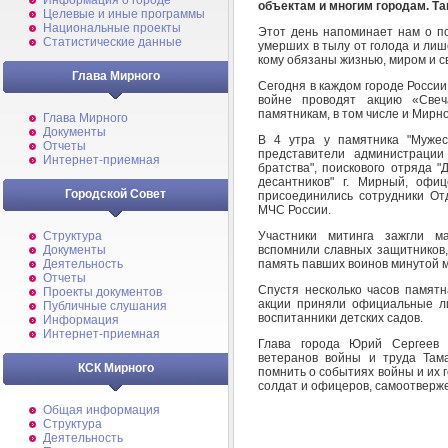
Информация о городе
объектам и многим городам. Т
Целевые и иные программы
Национальные проекты
Этот день напоминает нам о по
Статистические данные
умерших в тылу от голода и лиш
кому обязаны жизнью, миром и 
Глава Мирного
Сегодня в каждом городе России 
войне проводят акцию «Све
памятникам, в том числе и Мирн
Глава Мирного
Документы
В 4 утра у памятника "Мужест
Отчеты
представители администрации
Интернет-приемная
братства", поискового отряда "
десантников" г. Мирный, офи
Городской Совет
присоединились сотрудники О
МЧС России.
Участники митинга зажгли ма
Структура
вспомнили славных защитников,
Документы
память павших воинов минутой 
Деятельность
Отчеты
Спустя несколько часов памят
Проекты документов
акции приняли официальные ли
Публичные слушания
воспитанники детских садов.
Информация
Интернет-приемная
Глава города Юрий Сергеев и
ветеранов войны и труда Там
КСК Мирного
помнить о событиях войны и их г
солдат и офицеров, самоотверж
Общая информация
Структура
Деятельность