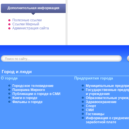
Дополнительная информация
Полезные ссылки
Ссылки Мирный
Администрация сайта
Город и люди
О городе
Предприятия города
Городское телевидение
Муниципальные предпри
Панорама Мирного
Государственные предп
Публикации о городе в СМИ
и учреждения
Книги о городе
Образовательные учреж
Фильмы о городе
Здравоохранение
Спорт
СМИ
Гостиницы
Информация о среднеме
заработной плате