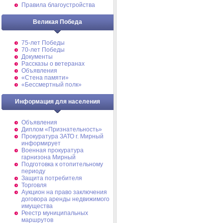
Правила благоустройства
Великая Победа
75-лет Победы
70-лет Победы
Документы
Рассказы о ветеранах
Объявления
«Стена памяти»
«Бессмертный полк»
Информация для населения
Объявления
Диплом «Признательность»
Прокуратура ЗАТО г. Мирный
информирует
Военная прокуратура
гарнизона Мирный
Подготовка к отопительному
периоду
Защита потребителя
Торговля
Аукцион на право заключения
договора аренды недвижимого
имущества
Реестр муниципальных
маршрутов