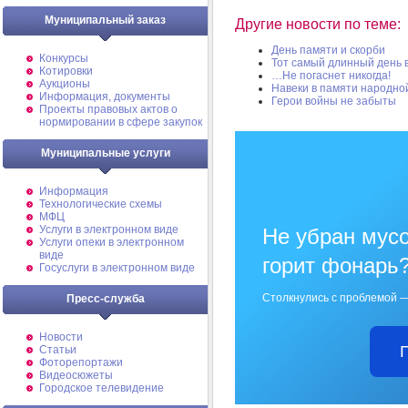
Муниципальный заказ
Другие новости по теме:
День памяти и скорби
Конкурсы
Тот самый длинный день в
Котировки
…Не погаснет никогда!
Аукционы
Навеки в памяти народно
Информация, документы
Герои войны не забыты
Проекты правовых актов о
нормировании в сфере закупок
Муниципальные услуги
Информация
Технологические схемы
МФЦ
Услуги в электронном виде
Не убран мусо
Услуги опеки в электронном
виде
горит фонарь
Госуслуги в электронном виде
Столкнулись с проблемой —
Пресс-служба
Новости
Статьи
Фоторепортажи
Видеосюжеты
Городское телевидение