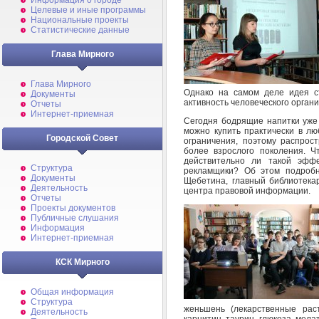
Информация о городе
Целевые и иные программы
Национальные проекты
Статистические данные
Глава Мирного
Глава Мирного
Однако на самом деле идея с
Документы
активность человеческого орган
Отчеты
Интернет-приемная
Сегодня бодрящие напитки уже 
можно купить практически в лю
Городской Совет
ограничения, поэтому распрос
более взрослого поколения. 
действительно ли такой эффе
Структура
рекламщики? Об этом подробн
Документы
Щебетина, главный библиотека
Деятельность
центра правовой информации.
Отчеты
Проекты документов
Публичные слушания
Информация
Интернет-приемная
КСК Мирного
Общая информация
Структура
женьшень (лекарственные рас
Деятельность
карнитин, таурин, глюкоза, мела