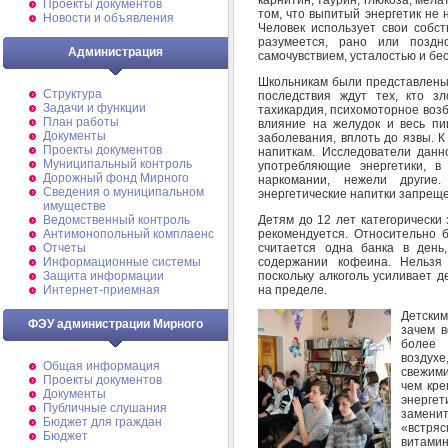
Проекты документов
том, что выпитый энергетик не 
Новости и объявления
Человек использует свои собст
разумеется, рано или поздн
Администрация
самочувствием, усталостью и бе
Школьникам были представлены 
Структура
последствия ждут тех, кто зл
Задачи и функции
тахикардия, психомоторное воз
План работы
влияние на желудок и весь п
Документы
заболевания, вплоть до язвы. 
Проекты документов
напиткам. Исследователи данн
Муниципальный контроль
употребляющие энергетики, в
Дорожный фонд Мирного
наркомании, нежели другие
Cведения о муниципальном
энергетические напитки запрещ
имуществе
Детям до 12 лет категорически 
Ведомственный контроль
рекомендуется. Относительно 
Антимонопольный комплаенс
считается одна банка в день
Отчеты
содержании кофеина. Нельзя 
Информационные системы
поскольку алкоголь усиливает 
Защита информации
на пределе.
Интернет-приемная
Детским
ФЭУ администрации Мирного
зачем в
более 
воздух
Общая информация
свежими
Проекты документов
чем кре
Документы
энергет
Публичные слушания
замени
Бюджет для граждан
«встряс
Бюджет
витамин