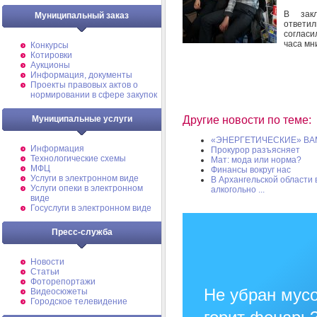
В зак
Муниципальный заказ
ответи
согласи
часа мн
Конкурсы
Котировки
Аукционы
Информация, документы
Проекты правовых актов о
нормировании в сфере закупок
Муниципальные услуги
Другие новости по теме:
«ЭНЕРГЕТИЧЕСКИЕ» В
Информация
Прокурор разъясняет
Технологические схемы
Мат: мода или норма?
МФЦ
Финансы вокруг нас
Услуги в электронном виде
В Архангельской области
Услуги опеки в электронном
алкогольно ...
виде
Госуслуги в электронном виде
Пресс-служба
Новости
Статьи
Фоторепортажи
Не убран мусо
Видеосюжеты
Городское телевидение