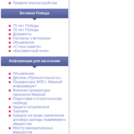
Правила благоустройства
Великая Победа
75-лет Победы
70-лет Победы
Документы
Рассказы о ветеранах
Объявления
«Стена памяти»
«Бессмертный полк»
Информация для населения
Объявления
Диплом «Признательность»
Прокуратура ЗАТО г. Мирный
информирует
Военная прокуратура
гарнизона Мирный
Подготовка к отопительному
периоду
Защита потребителя
Торговля
Аукцион на право заключения
договора аренды недвижимого
имущества
Реестр муниципальных
маршрутов