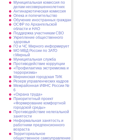
Муниципальная комиссия по
делам несовершеннолетних
Антинаркотическая комиссия
Опека и попечительство
Обучение иностранных граждан
ОСФР по Архангельской
области и НАО
Поддержка участникам СВО
Укрепление общественного
здоровья
ГО и ЧС Мирного информирует
МО МВД России по ЗАТО
г.Мирный
Муниципальная cлужба
Противодействие коррупции
«Профилактика экстремизма и
терроризма»
Мирнинская городская ТИК
Резерв управленческих кадров
Межрайонная ИФНС России №
6
«Охрана труда»
Приоритетный проект
«Формирование комфортной
городской среды»
Противодействие нелегальной
занятости
Неформальная занятость и
работники предпенсионного
возраста
Территориальное
общественное самоуправление