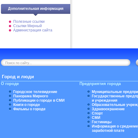
Дополнительная информация
Полезные ссылки
Ссылки Мирный
Администрация сайта
Город и люди
О городе
Предприятия города
Городское телевидение
Муниципальные предпри
Панорама Мирного
Государственные предп
Публикации о городе в СМИ
и учреждения
Книги о городе
Образовательные учреж
Фильмы о городе
Здравоохранение
Спорт
СМИ
Гостиницы
Информация о среднеме
заработной плате