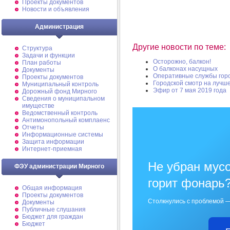
Проекты документов
Новости и объявления
Администрация
Другие новости по теме:
Структура
Задачи и функции
Осторожно, балкон!
План работы
О балконах насущных
Документы
Оперативные службы горо
Проекты документов
Городской смотр на лучш
Муниципальный контроль
Эфир от 7 мая 2019 года
Дорожный фонд Мирного
Cведения о муниципальном
имуществе
Ведомственный контроль
Антимонопольный комплаенс
Отчеты
Информационные системы
Защита информации
Интернет-приемная
Не убран мусо
ФЭУ администрации Мирного
горит фонарь
Общая информация
Проекты документов
Столкнулись с проблемой —
Документы
Публичные слушания
Бюджет для граждан
Бюджет