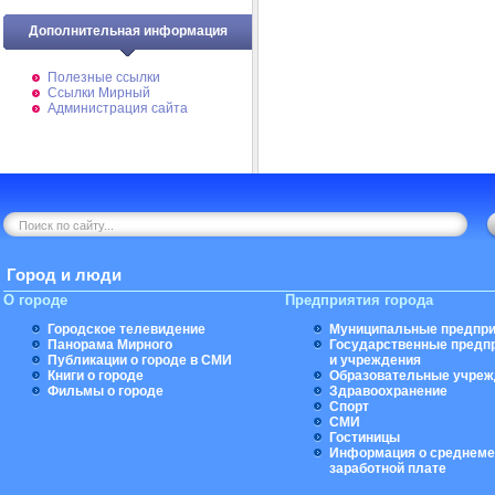
Дополнительная информация
Полезные ссылки
Ссылки Мирный
Администрация сайта
Город и люди
О городе
Предприятия города
Городское телевидение
Муниципальные предпри
Панорама Мирного
Государственные предп
Публикации о городе в СМИ
и учреждения
Книги о городе
Образовательные учреж
Фильмы о городе
Здравоохранение
Спорт
СМИ
Гостиницы
Информация о среднеме
заработной плате