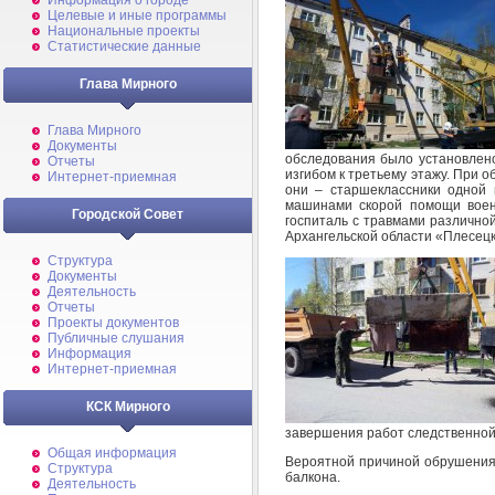
Информация о городе
Целевые и иные программы
Национальные проекты
Статистические данные
Глава Мирного
Глава Мирного
Документы
обследования было установлено
Отчеты
изгибом к третьему этажу. При о
Интернет-приемная
они – старшеклассники одной
машинами скорой помощи воен
Городской Совет
госпиталь с травмами различно
Архангельской области «Плесец
Структура
Документы
Деятельность
Отчеты
Проекты документов
Публичные слушания
Информация
Интернет-приемная
КСК Мирного
завершения работ следственной
Общая информация
Вероятной причиной обрушения,
Структура
балкона.
Деятельность