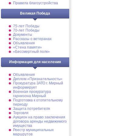
Правила благоустройства
Великая Победа
75-лет Победы
70-лет Победы
Документы
Рассказы о ветеранах
Объявления
«Стена памяти»
«Бессмертный полк»
Информация для населения
Объявления
Диплом «Признательность»
Прокуратура ЗАТО г. Мирный
информирует
Военная прокуратура
гарнизона Мирный
Подготовка к отопительному
периоду
Защита потребителя
Торговля
Аукцион на право заключения
договора аренды недвижимого
имущества
Реестр муниципальных
маршрутов