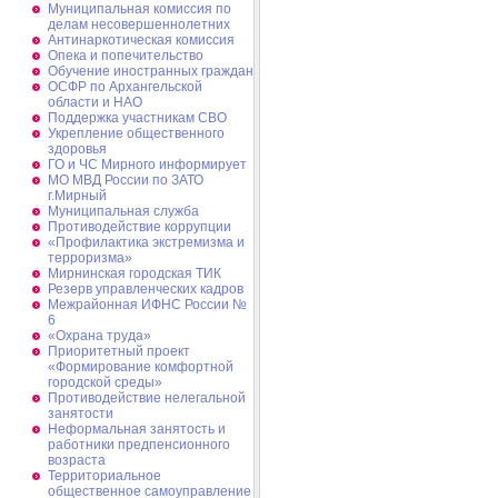
Муниципальная комиссия по
делам несовершеннолетних
Антинаркотическая комиссия
Опека и попечительство
Обучение иностранных граждан
ОСФР по Архангельской
области и НАО
Поддержка участникам СВО
Укрепление общественного
здоровья
ГО и ЧС Мирного информирует
МО МВД России по ЗАТО
г.Мирный
Муниципальная cлужба
Противодействие коррупции
«Профилактика экстремизма и
терроризма»
Мирнинская городская ТИК
Резерв управленческих кадров
Межрайонная ИФНС России №
6
«Охрана труда»
Приоритетный проект
«Формирование комфортной
городской среды»
Противодействие нелегальной
занятости
Неформальная занятость и
работники предпенсионного
возраста
Территориальное
общественное самоуправление