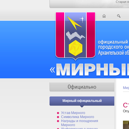
Старая в
Мир
Мирный официальный
С
Опу
Устав Мирного
Символика Мирного
Награды и поощрения
Мирного