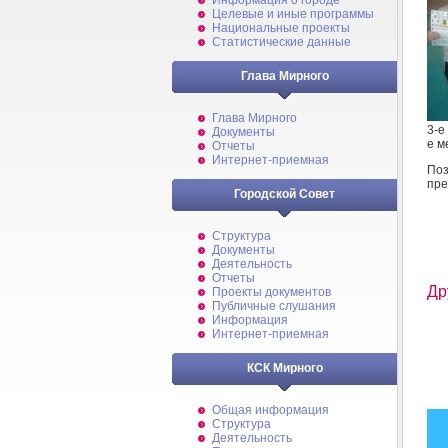
Информация о городе
Целевые и иные программы
Национальные проекты
Статистические данные
Глава Мирного
Глава Мирного
3-е
Документы
е м
Отчеты
Интернет-приемная
По
пре
Городской Совет
Структура
Документы
Деятельность
Отчеты
Др
Проекты документов
Публичные слушания
Информация
Интернет-приемная
КСК Мирного
Общая информация
Структура
Деятельность