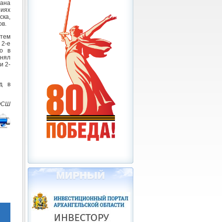
рана
ниях
ска,
ов.
тем
 2-е
о в
анял
и 2-
д в
ЮСШ