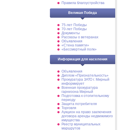
Правила благоустройства
Великая Победа
75-лет Победы
70-лет Победы
Документы
Рассказы о ветеранах
Объявления
«Стена памяти»
«Бессмертный полк»
Информация для населения
Объявления
Диплом «Признательность»
Прокуратура ЗАТО г. Мирный
информирует
Военная прокуратура
гарнизона Мирный
Подготовка к отопительному
периоду
Защита потребителя
Торговля
Аукцион на право заключения
договора аренды недвижимого
имущества
Реестр муниципальных
маршрутов