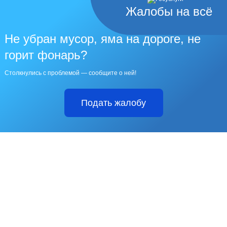
Жалобы на всё
Не убран мусор, яма на дороге, не
горит фонарь?
Столкнулись с проблемой — сообщите о ней!
Подать жалобу