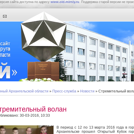
ерсия сайта доступна по адресу
www.old.mirniy.ru
. Поддержка старой версии не прои
ный Архангельской области
»
Пресс-служба
»
Новости
» Стремительный вол
тремительный волан
бликовано: 30-03-2016, 10:33
В период с 12 по 13 марта 2016 года в го
Архангельске прошел Открытый Кубок го