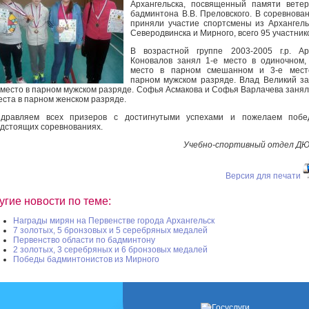
Архангельска, посвященный памяти вете
бадминтона В.В. Преловского. В соревнова
приняли участие спортсмены из Архангель
Северодвинска и Мирного, всего 95 участник
В возрастной группе 2003-2005 г.р. Ар
Коновалов занял 1-е место в одиночном,
место в парном смешанном и 3-е мест
парном мужском разряде. Влад Великий з
 место в парном мужском разряде. Софья Асмакова и Софья Варлачева занял
еста в парном женском разряде.
здравляем всех призеров с достигнутыми успехами и пожелаем побе
дстоящих соревнованиях.
Учебно-спортивный отдел Д
Версия для печати
угие новости по теме:
Награды мирян на Первенстве города Архангельск
7 золотых, 5 бронзовых и 5 серебряных медалей
Первенство области по бадминтону
2 золотых, 3 серебряных и 6 бронзовых медалей
Победы бадминтонистов из Мирного