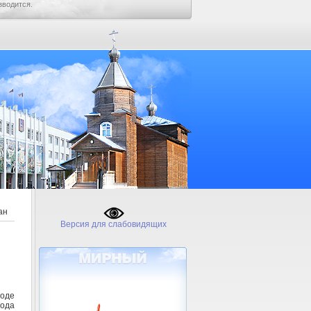
зводится.
ан
Версия для слабовидящих
роде
рода