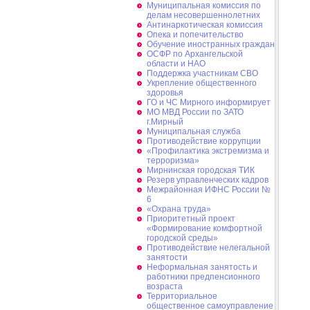
Муниципальная комиссия по
делам несовершеннолетних
Антинаркотическая комиссия
Опека и попечительство
Обучение иностранных граждан
ОСФР по Архангельской
области и НАО
Поддержка участникам СВО
Укрепление общественного
здоровья
ГО и ЧС Мирного информирует
МО МВД России по ЗАТО
г.Мирный
Муниципальная cлужба
Противодействие коррупции
«Профилактика экстремизма и
терроризма»
Мирнинская городская ТИК
Резерв управленческих кадров
Межрайонная ИФНС России №
6
«Охрана труда»
Приоритетный проект
«Формирование комфортной
городской среды»
Противодействие нелегальной
занятости
Неформальная занятость и
работники предпенсионного
возраста
Территориальное
общественное самоуправление