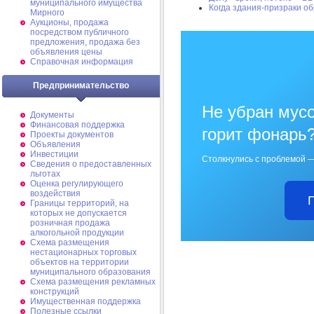
муниципального имущества
Когда здания-призраки об
Мирного
Аукционы, продажа
посредством публичного
предложения, продажа без
объявления цены
Справочная информация
Предпринимательство
Не убран мусо
Документы
Финансовая поддержка
горит фонарь
Проекты документов
Объявления
Инвестиции
Столкнулись с проблемой —
Сведения о предоставленных
льготах
Оценка регулирующего
воздействия
Границы территорий, на
которых не допускается
розничная продажа
алкогольной продукции
Схема размещения
нестационарных торговых
объектов на территории
муниципального образования
Схема размещения рекламных
конструкций
Имущественная поддержка
Полезные ссылки