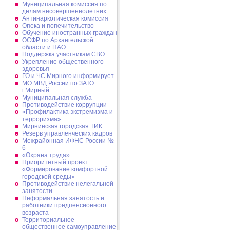
Муниципальная комиссия по
делам несовершеннолетних
Антинаркотическая комиссия
Опека и попечительство
Обучение иностранных граждан
ОСФР по Архангельской
области и НАО
Поддержка участникам СВО
Укрепление общественного
здоровья
ГО и ЧС Мирного информирует
МО МВД России по ЗАТО
г.Мирный
Муниципальная cлужба
Противодействие коррупции
«Профилактика экстремизма и
терроризма»
Мирнинская городская ТИК
Резерв управленческих кадров
Межрайонная ИФНС России №
6
«Охрана труда»
Приоритетный проект
«Формирование комфортной
городской среды»
Противодействие нелегальной
занятости
Неформальная занятость и
работники предпенсионного
возраста
Территориальное
общественное самоуправление