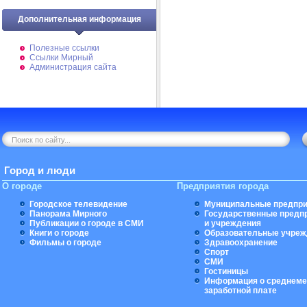
Дополнительная информация
Полезные ссылки
Ссылки Мирный
Администрация сайта
Город и люди
О городе
Предприятия города
Городское телевидение
Муниципальные предпри
Панорама Мирного
Государственные предп
Публикации о городе в СМИ
и учреждения
Книги о городе
Образовательные учреж
Фильмы о городе
Здравоохранение
Спорт
СМИ
Гостиницы
Информация о среднеме
заработной плате