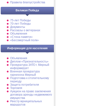
Правила благоустройства
Великая Победа
75-лет Победы
70-лет Победы
Документы
Рассказы о ветеранах
Объявления
«Стена памяти»
«Бессмертный полк»
Информация для населения
Объявления
Диплом «Признательность»
Прокуратура ЗАТО г. Мирный
информирует
Военная прокуратура
гарнизона Мирный
Подготовка к отопительному
периоду
Защита потребителя
Торговля
Аукцион на право заключения
договора аренды недвижимого
имущества
Реестр муниципальных
маршрутов