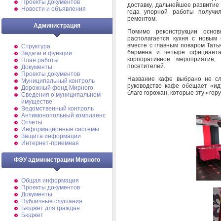
Проекты документов
доставку, дальнейшее развитие
Новости и объявления
года упорной работы получи
ремонтом.
Администрация
Помимо реконструкции основ
располагается кухня с новым 
вместе с главным поваром Тать
Структура
бармена и четыре официанта
Задачи и функции
корпоративное мероприятие,
План работы
посетителей.
Документы
Проекты документов
Название кафе выбрано не слу
Муниципальный контроль
руководство кафе обещает «идт
Дорожный фонд Мирного
благо горожан, которые эту «гор
Cведения о муниципальном
имуществе
Ведомственный контроль
Антимонопольный комплаенс
Отчеты
Информационные системы
Защита информации
Интернет-приемная
ФЭУ администрации Мирного
Общая информация
Проекты документов
Документы
Публичные слушания
Бюджет для граждан
Бюджет