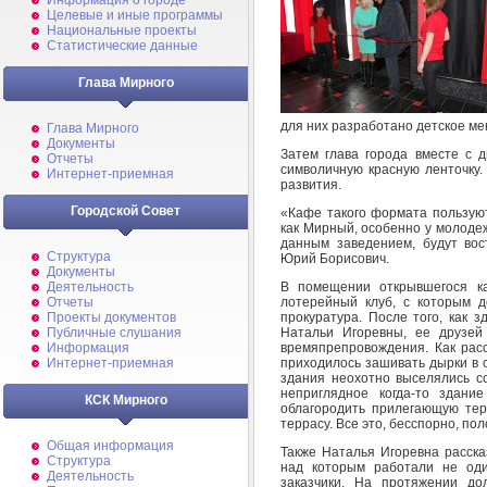
Информация о городе
Целевые и иные программы
Национальные проекты
Статистические данные
Глава Мирного
для них разработано детское ме
Глава Мирного
Документы
Затем глава города вместе с 
Отчеты
символичную красную ленточку
Интернет-приемная
развития.
Городской Совет
«Кафе такого формата пользуют
как Мирный, особенно у молодеж
данным заведением, будут вос
Структура
Юрий Борисович.
Документы
В помещении открывшегося ка
Деятельность
лотерейный клуб, с которым д
Отчеты
прокуратура. После того, как 
Проекты документов
Натальи Игоревны, ее друзей
Публичные слушания
времяпрепровождения. Как расс
Информация
приходилось зашивать дырки в 
Интернет-приемная
здания неохотно выселялись со
неприглядное когда-то здани
КСК Мирного
облагородить прилегающую те
террасу. Все это, бесспорно, по
Общая информация
Также Наталья Игоревна расска
Структура
над которым работали не оди
Деятельность
заказчики. На протяжении до