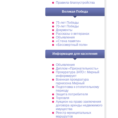
Правила благоустройства
Великая Победа
75-лет Победы
70-лет Победы
Документы
Рассказы о ветеранах
Объявления
«Стена памяти»
«Бессмертный полк»
Информация для населения
Объявления
Диплом «Признательность»
Прокуратура ЗАТО г. Мирный
информирует
Военная прокуратура
гарнизона Мирный
Подготовка к отопительному
периоду
Защита потребителя
Торговля
Аукцион на право заключения
договора аренды недвижимого
имущества
Реестр муниципальных
маршрутов