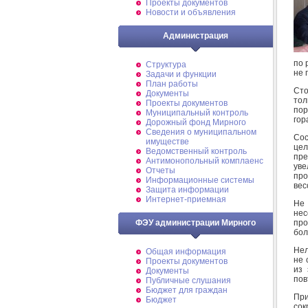
Проекты документов
Новости и объявления
Администрация
по 
Структура
не 
Задачи и функции
План работы
Сто
Документы
тол
Проекты документов
пор
Муниципальный контроль
гор
Дорожный фонд Мирного
Cведения о муниципальном
Сос
имуществе
цел
Ведомственный контроль
пре
Антимонопольный комплаенс
уве
Отчеты
про
Информационные системы
вес
Защита информации
Интернет-приемная
Не
нес
про
ФЭУ администрации Мирного
бол
Нел
Общая информация
не 
Проекты документов
из 
Документы
пов
Публичные слушания
Бюджет для граждан
При
Бюджет
сок