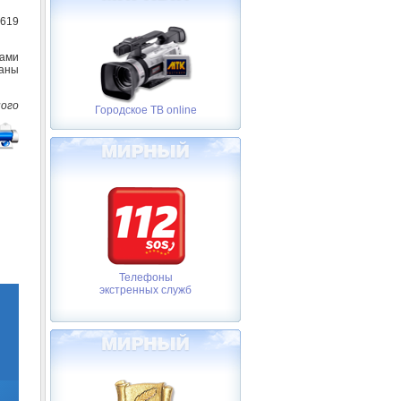
619
ами
аны
ного
Городское ТВ online
Телефоны
экстренных служб