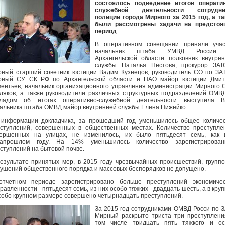
состоялось подведение итогов оператив
служебной деятельности сотрудни
полиции города Мирного за 2015 год, а т
были рассмотрены задачи на предстоя
период
В оперативном совещании приняли учас
начальник штаба УМВД России
Архангельской области полковник внутре
службы Наталья Пестова, прокурор ЗАТО
ный старший советник юстиции Вадим Кузнецов, руководитель СО по ЗАТ
рный СУ СК РФ по Архангельской области и НАО майор юстиции Дмит
ентьев, начальник организационного управления администрации Мирного 
ляков, а также руководители различных структурных подразделений ОМВ
кладом об итогах оперативно-служебной деятельности выступила В
альника штаба ОМВД майор внутренней службы Елена Нижейко.
информации докладчика, за прошедший год уменьшилось общее количе
ступлений, совершенных в общественных местах. Количество преступле
вершенных на улицах, не изменилось, их было пятьдесят семь, как 
запрошлом году. На 14% уменьшилось количество зарегистрирован
ступлений на бытовой почве.
езультате принятых мер, в 2015 году чрезвычайных происшествий, групп
ушений общественного порядка и массовых беспорядков не допущено.
отчетном периоде зарегистрировано больше преступлений экономичес
равленности - пятьдесят семь, из них особо тяжких - двадцать шесть, а в кру
собо крупном размере совершено четырнадцать преступлений.
За 2015 год сотрудниками ОМВД Росси по 
Мирный раскрыто триста три преступлени
том числе тридцать пять тяжкого и ос