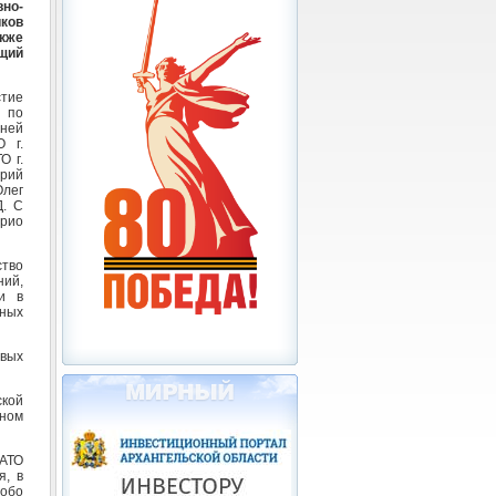
но-
ков
акже
щий
тие
 по
нней
 г.
О г.
рий
Олег
Д. С
рио
ство
ний,
и в
ных
овых
кой
пном
ЗАТО
я, в
обо