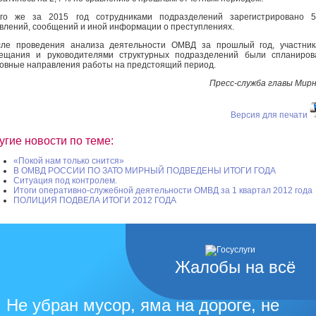
его же за 2015 год сотрудниками подразделений зарегистрировано 5
влений, сообщений и иной информации о преступлениях.
ле проведения анализа деятельности ОМВД за прошлый год, участник
ещания и руководителями структурных подразделений были спланиров
овные направления работы на предстоящий период.
Пресс-служба главы Мир
Версия для печати
угие новости по теме:
«Покой нам только снится»
В ОМВД РОССИИ ПО ЗАТО МИРНЫЙ ПОДВЕДЕНЫ ИТОГИ ГОДА
Ситуация под контролем.
Итоги оперативно-служебной деятельности ОМВД за 1 квартал 2012 года
ПОЛИЦИЯ ПОДВЕЛА ИТОГИ 2012 ГОДА
Жалобы на всё
Не убран мусор, яма на дороге, не