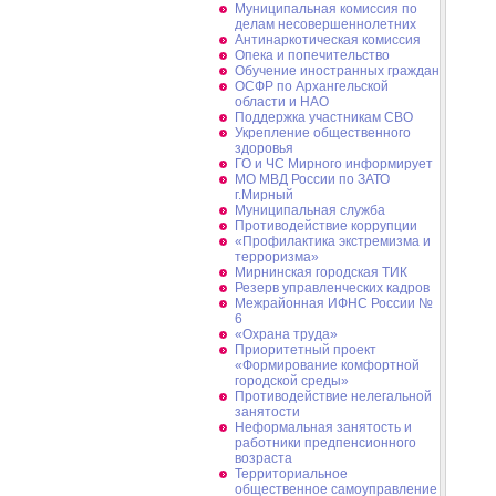
Муниципальная комиссия по
делам несовершеннолетних
Антинаркотическая комиссия
Опека и попечительство
Обучение иностранных граждан
ОСФР по Архангельской
области и НАО
Поддержка участникам СВО
Укрепление общественного
здоровья
ГО и ЧС Мирного информирует
МО МВД России по ЗАТО
г.Мирный
Муниципальная cлужба
Противодействие коррупции
«Профилактика экстремизма и
терроризма»
Мирнинская городская ТИК
Резерв управленческих кадров
Межрайонная ИФНС России №
6
«Охрана труда»
Приоритетный проект
«Формирование комфортной
городской среды»
Противодействие нелегальной
занятости
Неформальная занятость и
работники предпенсионного
возраста
Территориальное
общественное самоуправление