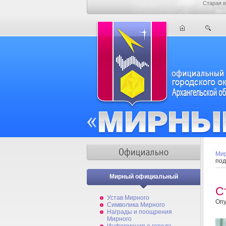
Старая в
Мир
под
Мирный официальный
С
Устав Мирного
Опу
Символика Мирного
Награды и поощрения
Мирного