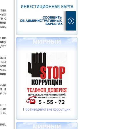
ство
ных
те с
жной
емы,
т не
тому
одит
ом в
ных
акже
усть
ения
ные
м в
,9 %
мест
орые
Противодействие коррупции
шить
ими,