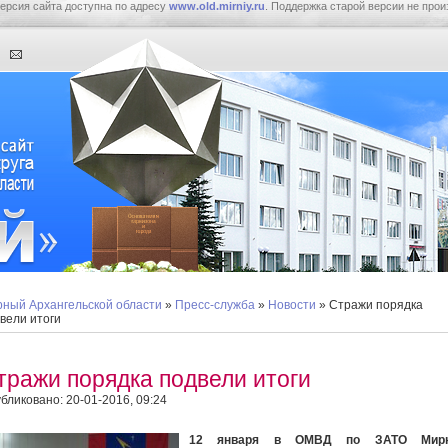
ерсия сайта доступна по адресу
www.old.mirniy.ru
. Поддержка старой версии не прои
ный Архангельской области
»
Пресс-служба
»
Новости
» Стражи порядка
вели итоги
тражи порядка подвели итоги
бликовано: 20-01-2016, 09:24
12 января в ОМВД по ЗАТО Мир