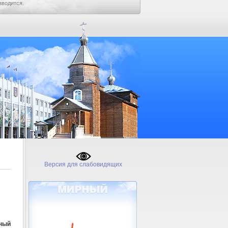
зводится.
Версия для слабовидящих
ный