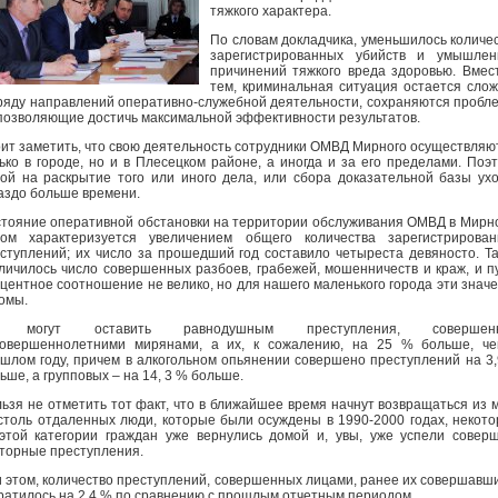
тяжкого характера.
По словам докладчика, уменьшилось количе
зарегистрированных убийств и умышлен
причинений тяжкого вреда здоровью. Вмес
тем, криминальная ситуация остается сло
ряду направлений оперативно-служебной деятельности, сохраняются пробл
позволяющие достичь максимальной эффективности результатов.
ит заметить, что свою деятельность сотрудники ОМВД Мирного осуществляю
ько в городе, но и в Плесецком районе, а иногда и за его пределами. Поэ
ой на раскрытие того или иного дела, или сбора доказательной базы ух
аздо больше времени.
тояние оперативной обстановки на территории обслуживания ОМВД в Мирн
ом характеризуется увеличением общего количества зарегистрирован
ступлений; их число за прошедший год составило четыреста девяносто. Т
личилось число совершенных разбоев, грабежей, мошенничеств и краж, и п
центное соотношение не велико, но для нашего маленького города эти знач
омы.
 могут оставить равнодушным преступления, совершен
овершеннолетними мирянами, а их, к сожалению, на 25 % больше, че
шлом году, причем в алкогольном опьянении совершено преступлений на 3
ьше, а групповых – на 14, 3 % больше.
ьзя не отметить тот факт, что в ближайшее время начнут возвращаться из 
столь отдаленных люди, которые были осуждены в 1990-2000 годах, некот
этой категории граждан уже вернулись домой и, увы, уже успели совер
торные преступления.
 этом, количество преступлений, совершенных лицами, ранее их совершавш
ратилось на 2,4 % по сравнению с прошлым отчетным периодом.