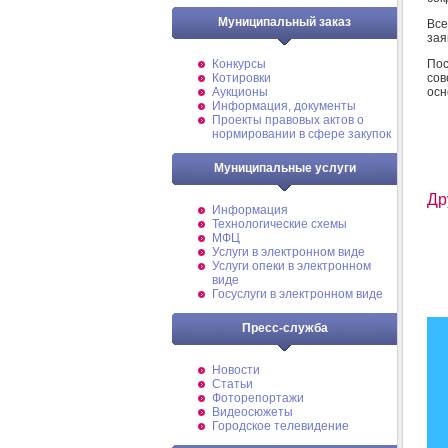
Муниципальный заказ
Вс
зая
Пос
Конкурсы
сов
Котировки
осн
Аукционы
Информация, документы
Проекты правовых актов о
нормировании в сфере закупок
Муниципальные услуги
Др
Информация
Технологические схемы
МФЦ
Услуги в электронном виде
Услуги опеки в электронном
виде
Госуслуги в электронном виде
Пресс-служба
Новости
Статьи
Фоторепортажи
Видеосюжеты
Городское телевидение