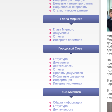
Информация о городе
Целевые и иные программы
Национальные проекты
Статистические данные
Глава Мирного
Глава Мирного
Документы
Мир
Отчеты
Ми
Интернет-приемная
Дем
Коб
Городской Совет
до
нач
Структура
По 
Документы
пре
Деятельность
со
Отчеты
по
Проекты документов
пре
Публичные слушания
Информация
В р
Интернет-приемная
нар
В 
КСК Мирного
нап
и о
Общая информация
Структура
Деятельность