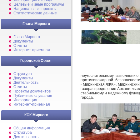
Информация о городе
Целевые и иные программы
Национальные проекты
Статистические данные
Глава Мирного
Глава Мирного
Документы
Отчеты
Интернет-приемная
Городской Совет
Структура
неукоснительному выполнению 
Документы
противопожарной безопаснос
Деятельность
«Мирнинская ЖКК», Мирнинский
Отчеты
газораспределение Архангельск
Проекты документов
стабильному и надежному функ
Публичные слушания
города.
Информация
Интернет-приемная
КСК Мирного
Общая информация
Структура
Деятельность