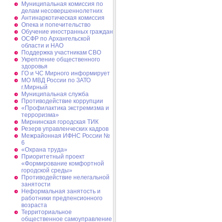
Муниципальная комиссия по
делам несовершеннолетних
Антинаркотическая комиссия
Опека и попечительство
Обучение иностранных граждан
ОСФР по Архангельской
области и НАО
Поддержка участникам СВО
Укрепление общественного
здоровья
ГО и ЧС Мирного информирует
МО МВД России по ЗАТО
г.Мирный
Муниципальная cлужба
Противодействие коррупции
«Профилактика экстремизма и
терроризма»
Мирнинская городская ТИК
Резерв управленческих кадров
Межрайонная ИФНС России №
6
«Охрана труда»
Приоритетный проект
«Формирование комфортной
городской среды»
Противодействие нелегальной
занятости
Неформальная занятость и
работники предпенсионного
возраста
Территориальное
общественное самоуправление