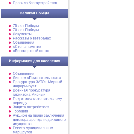
Правила благоустройства
Великая Победа
75-лет Победы
70-лет Победы
Документы
Рассказы о ветеранах
Объявления
«Стена памяти»
«Бессмертный полк»
Информация для населения
Объявления
Диплом «Признательность»
Прокуратура ЗАТО г. Мирный
информирует
Военная прокуратура
гарнизона Мирный
Подготовка к отопительному
периоду
Защита потребителя
Торговля
Аукцион на право заключения
договора аренды недвижимого
имущества
Реестр муниципальных
маршрутов