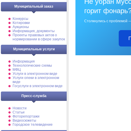
Не убран мусо
Муниципальный заказ
горит фонарь
Конкурсы
Столкнулись с проблемой —
Котировки
Аукционы
Информация, документы
Проекты правовых актов о
нормировании в сфере закупок
Муниципальные услуги
Информация
Технологические схемы
МФЦ
Услуги в электронном виде
Услуги опеки в электронном
виде
Госуслуги в электронном виде
Пресс-служба
Новости
Статьи
Фоторепортажи
Видеосюжеты
Городское телевидение