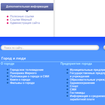
Дополнительная информация
Полезные ссылки
Ссылки Мирный
Администрация сайта
Город и люди
О городе
Предприятия города
Городское телевидение
Муниципальные предпри
Панорама Мирного
Государственные предп
Публикации о городе в СМИ
и учреждения
Книги о городе
Образовательные учреж
Фильмы о городе
Здравоохранение
Спорт
СМИ
Гостиницы
Информация о среднеме
заработной плате