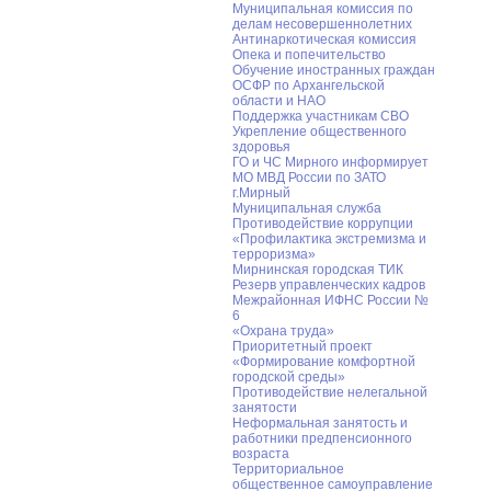
Муниципальная комиссия по
делам несовершеннолетних
Антинаркотическая комиссия
Опека и попечительство
Обучение иностранных граждан
ОСФР по Архангельской
области и НАО
Поддержка участникам СВО
Укрепление общественного
здоровья
ГО и ЧС Мирного информирует
МО МВД России по ЗАТО
г.Мирный
Муниципальная cлужба
Противодействие коррупции
«Профилактика экстремизма и
терроризма»
Мирнинская городская ТИК
Резерв управленческих кадров
Межрайонная ИФНС России №
6
«Охрана труда»
Приоритетный проект
«Формирование комфортной
городской среды»
Противодействие нелегальной
занятости
Неформальная занятость и
работники предпенсионного
возраста
Территориальное
общественное самоуправление