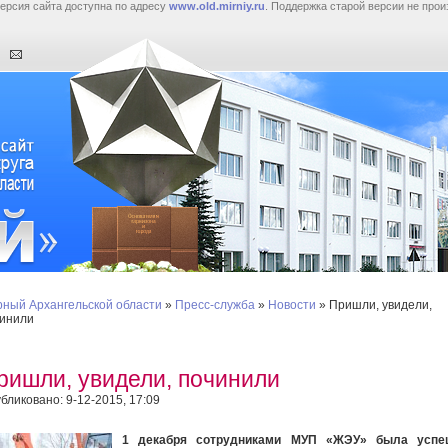
ерсия сайта доступна по адресу
www.old.mirniy.ru
. Поддержка старой версии не прои
ный Архангельской области
»
Пресс-служба
»
Новости
» Пришли, увидели,
инили
ришли, увидели, починили
бликовано: 9-12-2015, 17:09
1 декабря сотрудниками МУП «ЖЭУ» была успе