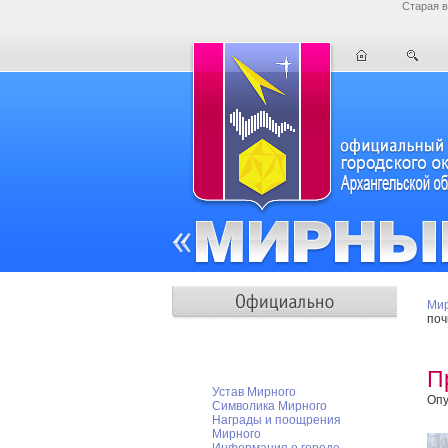
Старая в
Мир
поч
Мирный официальный
П
Устав Мирного
Опу
Символика Мирного
Награды и поощрения
Мирного