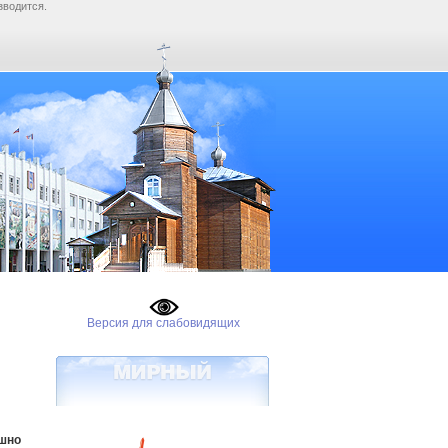
зводится.
Версия для слабовидящих
шно