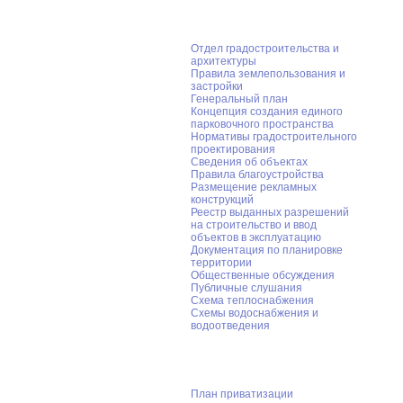
Градостроительство
Отдел градостроительства и
архитектуры
Правила землепользования и
застройки
Генеральный план
Концепция создания единого
парковочного пространства
Нормативы градостроительного
проектирования
Сведения об объектах
Правила благоустройства
Размещение рекламных
конструкций
Реестр выданных разрешений
на строительство и ввод
объектов в эксплуатацию
Документация по планировке
территории
Общественные обсуждения
Публичные слушания
Схема теплоснабжения
Схемы водоснабжения и
водоотведения
Приватизация
План приватизации