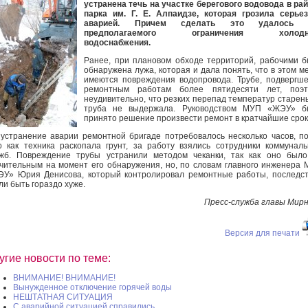
устранена течь на участке берегового водовода в ра
парка им. Г. Е. Алпаидзе, которая грозила серье
аварией. Причем сделать это удалось 
предполагаемого ограничения холодн
водоснабжения.
Ранее, при плановом обходе территорий, рабочими 
обнаружена лужа, которая и дала понять, что в этом м
имеются повреждения водопровода. Трубе, подвергш
ремонтным работам более пятидесяти лет, поэт
неудивительно, что резких перепад температур старен
труба не выдержала. Руководством МУП «ЖЭУ» б
принято решение произвести ремонт в кратчайшие срок
устранение аварии ремонтной бригаде потребовалось несколько часов, п
о как техника раскопала грунт, за работу взялись сотрудники коммунал
жб. Повреждение трубы устранили методом чеканки, так как оно был
чительным на момент его обнаружения, но, по словам главного инженера
У» Юрия Денисова, который контролировал ремонтные работы, последс
ли быть гораздо хуже.
Пресс-служба главы Мир
Версия для печати
угие новости по теме:
ВНИМАНИЕ! ВНИМАНИЕ!
Вынужденное отключение горячей воды
НЕШТАТНАЯ СИТУАЦИЯ
С аварийной ситуацией справились