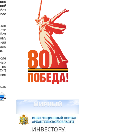
йоне
зной
без
ого
была
есте
ейся
ому
ькая
ыло
и.
осле
ьных
о не
 МУП
твия
ного