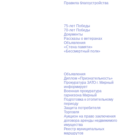
Правила благоустройства
Великая Победа
75-лет Победы
70-лет Победы
Документы
Рассказы о ветеранах
Объявления
«Стена памяти»
«Бессмертный полк»
Информация для населения
Объявления
Диплом «Признательность»
Прокуратура ЗАТО г. Мирный
информирует
Военная прокуратура
гарнизона Мирный
Подготовка к отопительному
периоду
Защита потребителя
Торговля
Аукцион на право заключения
договора аренды недвижимого
имущества
Реестр муниципальных
маршрутов