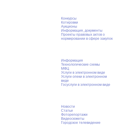
Муниципальный заказ
Конкурсы
Котировки
Аукционы
Информация, документы
Проекты правовых актов о
нормировании в сфере закупок
Муниципальные услуги
Информация
Технологические схемы
МФЦ
Услуги в электронном виде
Услуги опеки в электронном
виде
Госуслуги в электронном виде
Пресс-служба
Новости
Статьи
Фоторепортажи
Видеосюжеты
Городское телевидение