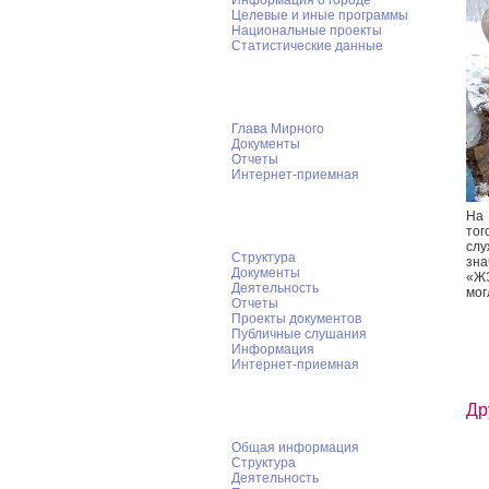
Информация о городе
Целевые и иные программы
Национальные проекты
Статистические данные
Глава Мирного
Глава Мирного
Документы
Отчеты
Интернет-приемная
Городской Совет
На 
тог
слу
Структура
зна
Документы
«ЖЭ
Деятельность
мог
Отчеты
Проекты документов
Публичные слушания
Информация
Интернет-приемная
КСК Мирного
Др
Общая информация
Структура
Деятельность