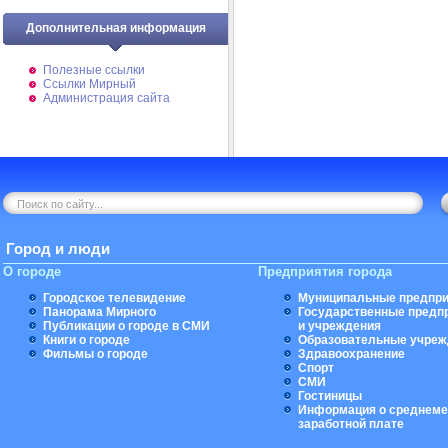
Дополнительная информация
Полезные ссылки
Ссылки Мирный
Администрация сайта
Город и люди
О городе
Предприятия города
Городское телевидение
Муниципальные предпри
Панорама Мирного
Государственные предп
Публикации о городе в СМИ
и учреждения
Книги о городе
Образовательные учреж
Фильмы о городе
Здравоохранение
Спорт
СМИ
Гостиницы
Информация о среднеме
заработной плате