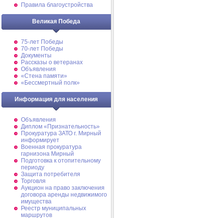
Правила благоустройства
Великая Победа
75-лет Победы
70-лет Победы
Документы
Рассказы о ветеранах
Объявления
«Стена памяти»
«Бессмертный полк»
Информация для населения
Объявления
Диплом «Признательность»
Прокуратура ЗАТО г. Мирный
информирует
Военная прокуратура
гарнизона Мирный
Подготовка к отопительному
периоду
Защита потребителя
Торговля
Аукцион на право заключения
договора аренды недвижимого
имущества
Реестр муниципальных
маршрутов