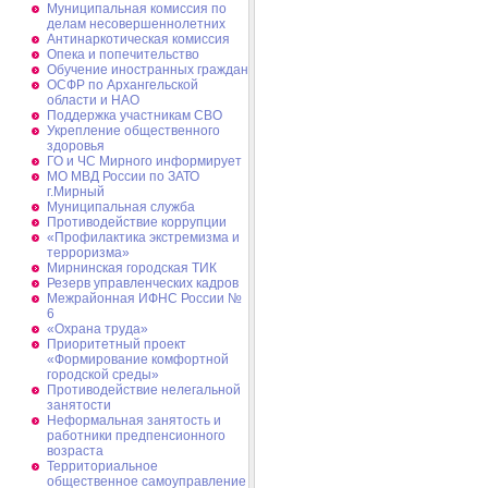
Муниципальная комиссия по
делам несовершеннолетних
Антинаркотическая комиссия
Опека и попечительство
Обучение иностранных граждан
ОСФР по Архангельской
области и НАО
Поддержка участникам СВО
Укрепление общественного
здоровья
ГО и ЧС Мирного информирует
МО МВД России по ЗАТО
г.Мирный
Муниципальная cлужба
Противодействие коррупции
«Профилактика экстремизма и
терроризма»
Мирнинская городская ТИК
Резерв управленческих кадров
Межрайонная ИФНС России №
6
«Охрана труда»
Приоритетный проект
«Формирование комфортной
городской среды»
Противодействие нелегальной
занятости
Неформальная занятость и
работники предпенсионного
возраста
Территориальное
общественное самоуправление