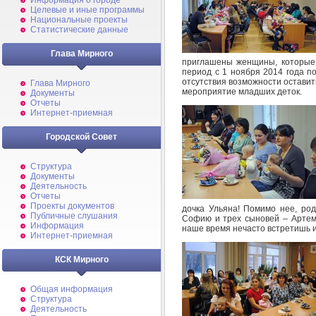
Информация о городе
Целевые и иные программы
Национальные проекты
Статистические данные
Глава Мирного
приглашены женщины, которые 
период с 1 ноября 2014 года по
отсутствия возможности оставить
Глава Мирного
мероприятие младших деток.
Документы
Отчеты
Интернет-приемная
Городской Совет
Структура
Документы
Деятельность
Отчеты
Проекты документов
дочка Ульяна! Помимо нее, род
Публичные слушания
Софию и трех сыновей – Артема
Информация
наше время нечасто встретишь и
Интернет-приемная
КСК Мирного
Общая информация
Структура
Деятельность