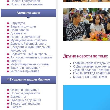
Проекты документов
Новости и объявления
Администрация
Структура
Задачи и функции
План работы
Документы
Проекты документов
Муниципальный контроль
Дорожный фонд Мирного
Cведения о муниципальном
имуществе
Ведомственный контроль
Другие новости по теме:
Антимонопольный комплаенс
Отчеты
Главное слово в каждой 
Информационные системы
С Днем матери всех женщ
Защита информации
Лучший подарок - двойня!
Интернет-приемная
ПУСТЬ ВСЕГДА БУДЕТ М
Мама, я так тебя люблю
ФЭУ администрации Мирного
Общая информация
Проекты документов
Документы
Публичные слушания
Бюджет для граждан
Бюджет