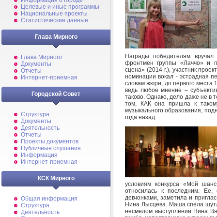
Информация о городе
Целевые и иные программы
Национальные проекты
Статистические данные
Глава Мирного
Награды победителям вручал 
Глава Мирного
фронтмен группы «Лаччо» и п
Документы
сцена» (2014 г.), участник прое
Отчеты
номинации вокал - эстрадная пе
Интернет-приемная
словам жюри, до первого места 
ведь любое мнение – субъекти
Городской Совет
таково. Однако, дело даже не в 
том, КАК она пришла к таком
музыкального образования, подня
Структура
года назад.
Документы
Деятельность
Отчеты
Проекты документов
Публичные слушания
Информация
Интернет-приемная
КСК Мирного
условиям конкурса «Мой шанс
относилась к последним. Ее,
девчонками, заметила и приглас
Общая информация
Нина Лысцева. Маша спела шутл
Структура
несмелом выступлении Нина Вя
Деятельность