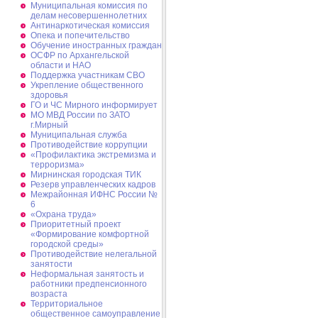
Муниципальная комиссия по
делам несовершеннолетних
Антинаркотическая комиссия
Опека и попечительство
Обучение иностранных граждан
ОСФР по Архангельской
области и НАО
Поддержка участникам СВО
Укрепление общественного
здоровья
ГО и ЧС Мирного информирует
МО МВД России по ЗАТО
г.Мирный
Муниципальная cлужба
Противодействие коррупции
«Профилактика экстремизма и
терроризма»
Мирнинская городская ТИК
Резерв управленческих кадров
Межрайонная ИФНС России №
6
«Охрана труда»
Приоритетный проект
«Формирование комфортной
городской среды»
Противодействие нелегальной
занятости
Неформальная занятость и
работники предпенсионного
возраста
Территориальное
общественное самоуправление