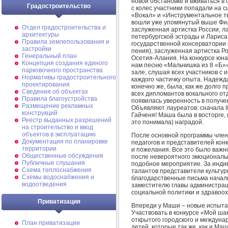
новой обстановке и вживаться в 
Градостроительство
с колес участники попадали на 
«Вокал» и «Инструментальное т
вошли уже упомянутый выше Фил
Отдел градостроительства и
заслуженная артистка России, л
архитектуры
петербургской эстрады и Лариса
Правила землепользования и
государственной консерватории 
застройки
пения), заслуженная артистка Р
Генеральный план
Осетия-Алания. На конкурсе юна
Концепция создания единого
нам песню «Мальчишка из 8 «Б»»
парковочного пространства
зале, слушая всех участников с 
Нормативы градостроительного
каждого частичку опыта. Надежд
проектирования
конечно же, была; как же долго 
Сведения об объектах
всех дипломантов вокального от
Правила благоустройства
появилась уверенность в получе
Размещение рекламных
Объявляют лауреатов: сначала II
конструкций
Гайченя! Маша была в восторге,
Реестр выданных разрешений
это понимала) наградой.
на строительство и ввод
объектов в эксплуатацию
После основной программы член
Документация по планировке
педагогов и представителей кон
территории
и пожелания. Все это было важ
Общественные обсуждения
после невероятного эмоциональ
Публичные слушания
подобное мероприятие. За инди
Схема теплоснабжения
талантов представители культу
Схемы водоснабжения и
благодарственные письма началь
водоотведения
заместителю главы администрац
социальной политики и здравоох
Приватизация
Впереди у Маши – новые испытан
Участвовать в конкурсе «Мой ша
открытого городского и междунар
План приватизации
детей, которые так же, как и Ма