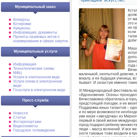
прикладное искусство.
Муниципальный заказ
Кста
долж
от м
Конкурсы
это 
Котировки
не п
Аукционы
если
Информация, документы
тала
Проекты правовых актов о
доби
нормировании в сфере закупок
Маша
Муниципальные услуги
испу
допо
Шанс
Информация
года
Технологические схемы
Вяче
МФЦ
маленькой, неопытной девочке, х
Услуги в электронном виде
вокалу, и ее будущая ученица, в
Услуги опеки в электронном
бывает. И зачастую именно так
виде
Госуслуги в электронном виде
XI Международный фестиваль-кон
«Вдохновение. Осень» проходил 
Вячеславовна обратилась в горо
Пресс-служба
предстоящей поездки, и ее визи
Поддержка юных талантов – одн
и по мере возможности необходи
Новости
уже юная «звездочка» из Мирног
Статьи
первый в своей жизни междунар
Фоторепортажи
город подарил ребенку множеств
Видеосюжеты
люди – массу волнений. И все ж
Городское телевидение
(хотя таковые тоже входили в п