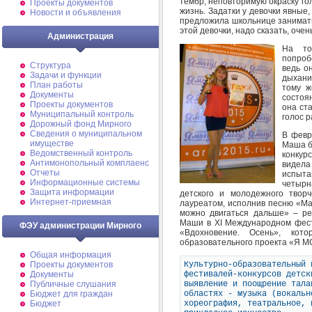
тембр, неповторимую окраску гол
Проекты документов
жизнь. Задатки у девочки явные,
Новости и объявления
предложила школьнице заниматьс
этой девочки, надо сказать, оч
Администрация
На то
попроб
Структура
ведь о
Задачи и функции
дыхани
План работы
тому ж
Документы
состоя
Проекты документов
она ст
Муниципальный контроль
голос р
Дорожный фонд Мирного
Cведения о муниципальном
В февр
имуществе
Маша б
Ведомственный контроль
конкур
Антимонопольный комплаенс
видел
Отчеты
испыта
Информационные системы
четырн
Защита информации
детского и молодежного творч
Интернет-приемная
лауреатом, исполнив песню «Ма
можно двигаться дальше» – р
Маши в XI Международном фести
ФЭУ администрации Мирного
«Вдохновение. Осень», кот
образовательного проекта «Я МО
Общая информация
Культурно-образовательный 
Проекты документов
фестивалей-конкурсов детск
Документы
выявление и поощрение тала
Публичные слушания
областях - музыка (вокальн
Бюджет для граждан
хореография, театральное, 
Бюджет