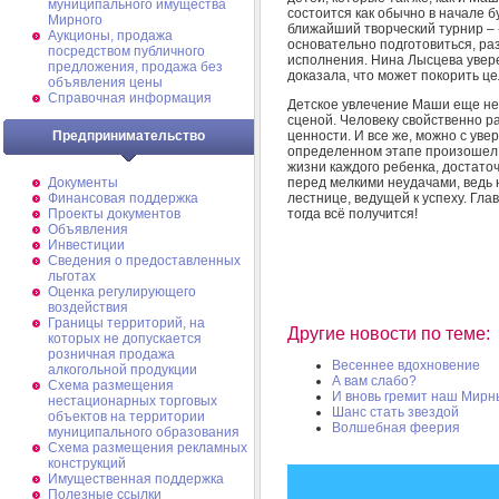
муниципального имущества
состоится как обычно в начале 
Мирного
ближайший творческий турнир – 
Аукционы, продажа
основательно подготовиться, ра
посредством публичного
исполнения. Нина Лысцева увере
предложения, продажа без
доказала, что может покорить цел
объявления цены
Справочная информация
Детское увлечение Маши еще не г
сценой. Человеку свойственно р
ценности. И все же, можно с уве
Предпринимательство
определенном этапе произошел с
жизни каждого ребенка, достаточ
перед мелкими неудачами, ведь 
Документы
лестнице, ведущей к успеху. Гла
Финансовая поддержка
тогда всё получится!
Проекты документов
Объявления
Инвестиции
Сведения о предоставленных
льготах
Оценка регулирующего
воздействия
Границы территорий, на
Другие новости по теме:
которых не допускается
розничная продажа
Весеннее вдохновение
алкогольной продукции
А вам слабо?
Схема размещения
И вновь гремит наш Мирн
нестационарных торговых
Шанс стать звездой
объектов на территории
Волшебная феерия
муниципального образования
Схема размещения рекламных
конструкций
Имущественная поддержка
Полезные ссылки