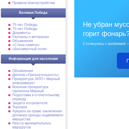
Правила благоустройства
Великая Победа
Не убран мусо
75-лет Победы
70-лет Победы
горит фонарь
Документы
Рассказы о ветеранах
Объявления
Столкнулись с проблемой —
«Стена памяти»
«Бессмертный полк»
Информация для населения
Объявления
Диплом «Признательность»
Прокуратура ЗАТО г. Мирный
информирует
Военная прокуратура
гарнизона Мирный
Подготовка к отопительному
периоду
Защита потребителя
Торговля
Аукцион на право заключения
договора аренды недвижимого
имущества
Реестр муниципальных
маршрутов