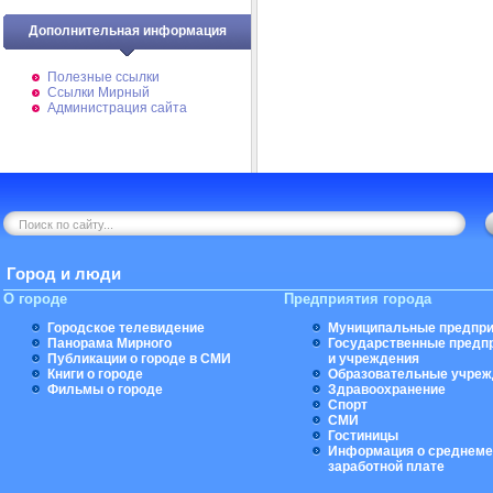
Дополнительная информация
Полезные ссылки
Ссылки Мирный
Администрация сайта
Город и люди
О городе
Предприятия города
Городское телевидение
Муниципальные предпри
Панорама Мирного
Государственные предп
Публикации о городе в СМИ
и учреждения
Книги о городе
Образовательные учреж
Фильмы о городе
Здравоохранение
Спорт
СМИ
Гостиницы
Информация о среднеме
заработной плате