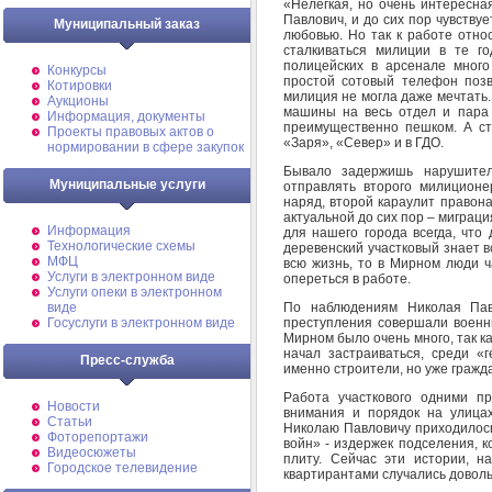
«Нелегкая, но очень интересная
Павлович, и до сих пор чувствуе
Муниципальный заказ
любовью. Но так к работе отно
сталкиваться милиции в те г
полицейских в арсенале много
Конкурсы
простой сотовый телефон поз
Котировки
милиция не могла даже мечтать. 
Аукционы
машины на весь отдел и пара 
Информация, документы
преимущественно пешком. А с
Проекты правовых актов о
«Заря», «Север» и в ГДО.
нормировании в сфере закупок
Бывало задержишь нарушител
Муниципальные услуги
отправлять второго милицион
наряд, второй караулит правон
актуальной до сих пор – миграци
Информация
для нашего города всегда, что
Технологические схемы
деревенский участковый знает вс
МФЦ
всю жизнь, то в Мирном люди ч
Услуги в электронном виде
опереться в работе.
Услуги опеки в электронном
По наблюдениям Николая Пав
виде
преступления совершали военны
Госуслуги в электронном виде
Мирном было очень много, так как
начал застраиваться, среди «
Пресс-служба
именно строители, но уже гражд
Работа участкового одними п
Новости
внимания и порядок на улица
Статьи
Николаю Павловичу приходилось
Фоторепортажи
войн» - издержек подселения, к
Видеосюжеты
плиту. Сейчас эти истории, н
Городское телевидение
квартирантами случались доволь