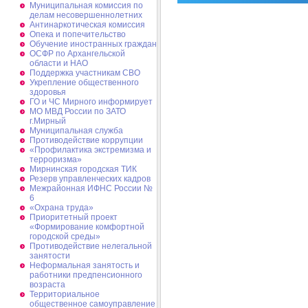
Муниципальная комиссия по
делам несовершеннолетних
Антинаркотическая комиссия
Опека и попечительство
Обучение иностранных граждан
ОСФР по Архангельской
области и НАО
Поддержка участникам СВО
Укрепление общественного
здоровья
ГО и ЧС Мирного информирует
МО МВД России по ЗАТО
г.Мирный
Муниципальная cлужба
Противодействие коррупции
«Профилактика экстремизма и
терроризма»
Мирнинская городская ТИК
Резерв управленческих кадров
Межрайонная ИФНС России №
6
«Охрана труда»
Приоритетный проект
«Формирование комфортной
городской среды»
Противодействие нелегальной
занятости
Неформальная занятость и
работники предпенсионного
возраста
Территориальное
общественное самоуправление