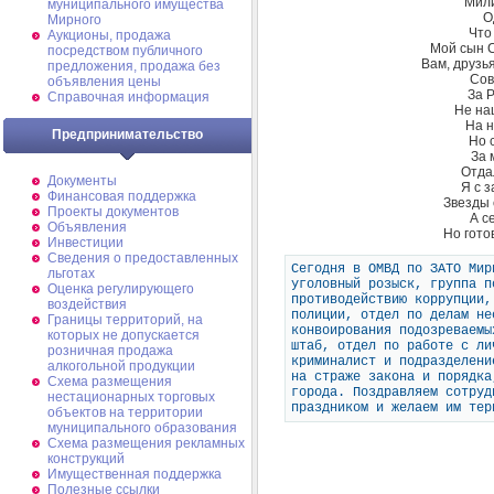
Мили
муниципального имущества
О
Мирного
Что
Аукционы, продажа
Мой сын С
посредством публичного
Вам, друзья
предложения, продажа без
Сов
объявления цены
За 
Справочная информация
Не на
На н
Предпринимательство
Но 
За 
Отда
Документы
Я с з
Финансовая поддержка
Звезды 
Проекты документов
А с
Объявления
Но гото
Инвестиции
Сведения о предоставленных
Сегодня в ОМВД по ЗАТО Мир
льготах
уголовный розыск, группа п
Оценка регулирующего
противодействию коррупции,
воздействия
полиции, отдел по делам не
Границы территорий, на
конвоирования подозреваемы
которых не допускается
штаб, отдел по работе с ли
розничная продажа
криминалист и подразделени
алкогольной продукции
на страже закона и порядка
Схема размещения
города. Поздравляем сотруд
нестационарных торговых
праздником и желаем им тер
объектов на территории
муниципального образования
Схема размещения рекламных
конструкций
Имущественная поддержка
Полезные ссылки