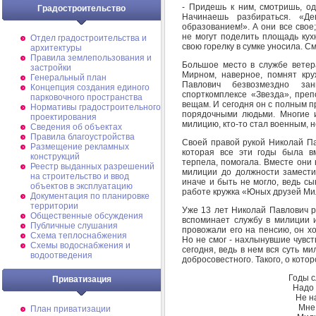
- Придешь к ним, смотришь, од
Градостроительство
Начинаешь разбираться. «
образованием!». А они все свое;
не могут поделить площадь кухн
Отдел градостроительства и
свою горелку в сумке уносила. См
архитектуры
Правила землепользования и
Большое место в службе ветера
застройки
Мирном, наверное, помнят кр
Генеральный план
Павлович безвозмездно за
Концепция создания единого
спорткомплексе «Звезда», пре
парковочного пространства
вещам. И сегодня он с полным пр
Нормативы градостроительного
порядочными людьми. Многие 
проектирования
милицию, кто-то стал военным, 
Сведения об объектах
Правила благоустройства
Своей правой рукой Николай Па
Размещение рекламных
которая все эти годы была в
конструкций
терпела, помогала. Вместе они 
Реестр выданных разрешений
милиции до должности замести
на строительство и ввод
иначе и быть не могло, ведь сы
объектов в эксплуатацию
работе кружка «Юных друзей Ми
Документация по планировке
территории
Уже 13 лет Николай Павлович р
Общественные обсуждения
вспоминает службу в милиции и
Публичные слушания
провожали его на пенсию, он хо
Схема теплоснабжения
Но не смог - нахлынувшие чувс
Схемы водоснабжения и
сегодня, ведь в нем вся суть ми
водоотведения
добросовестного. Такого, о кото
Годы с
Приватизация
Надо 
Не н
Мне 
План приватизации