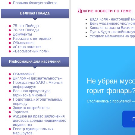
Правила благоустройства
Другие новости по теме:
Великая Победа
Дядя Коля - настоящий м
День участкового уполно
75-лет Победы
Кинолента жизни Василия
70-лет Победы
Пусть будет спокойным уч
Документы
Уходили мальчишки на ф
Рассказы о ветеранах
Объявления
«Стена памяти»
«Бессмертный полк»
Информация для населения
Объявления
Диплом «Признательность»
Не убран мусо
Прокуратура ЗАТО г. Мирный
информирует
горит фонарь
Военная прокуратура
гарнизона Мирный
Подготовка к отопительному
Столкнулись с проблемой —
периоду
Защита потребителя
Торговля
Аукцион на право заключения
договора аренды недвижимого
имущества
Реестр муниципальных
маршрутов