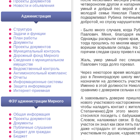
Проекты документов
четвероногим другом и напарник
Новости и объявления
умный и добрый пес верой и п
молодой семье Николая Павл
Администрация
подкармливал Рубина печеньем
добротой, но спуску нарушителя
Структура
- Было много случаев, когда Ру
Задачи и функции
Павлович. Меня, благодаря е
План работы
Однажды раскрыли серию краж, 
Документы
тогда прошлись по многим кварт
Проекты документов
воришки вскрывали склады. На 
Муниципальный контроль
горячим следам сразу привел к 
Дорожный фонд Мирного
Жаль, умер умный пес слишко
Cведения о муниципальном
Павлович тогда долго горевал.
имуществе
Ведомственный контроль
Через некоторое время молодог
Антимонопольный комплаенс
раз в Ленинградскую школу ми
Отчеты
назначили на должность участк
Информационные системы
Именно в этой должности Никол
Защита информации
сравнимо с доверием сельчан к 
Интернет-приемная
А завоевывать доверие пришло
ФЭУ администрации Мирного
нового участкового настороженн
чтобы наладить контакт с жителя
Степанченко).Для этого мног
Общая информация
стеснялся посидеть с бабушкам
Проекты документов
Словом, налаживал связи. В б
Документы
участок он знал как свои пять п
Публичные слушания
даже «страдал» от излишней из
Бюджет для граждан
участковым по душам, «здравству
Бюджет