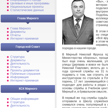
Информация о городе
«Вы», - 
Целевые и иные программы
ветеран
Национальные проекты
поделил
Статистические данные
внутрен
Подобн
коллекц
Глава Мирного
советск
страницы
Глава Мирного
В этом 
Документы
но глядя
Отчеты
«Всё вру
Интернет-приемная
в этом ч
неравно
Городской Совет
порядка в нашем городе.
В Мирный Николай Фрунза при
Структура
Министерства обороны», проще 
Документы
был еще очень маленьким, ул
Деятельность
улицы Циргвава и вовсе не был
Отчеты
Николай Павлович, вплоть до с
Проекты документов
года срочной службы на 31 п
Публичные слушания
подумать о том, как строить с
Информация
инструктором по стрельбе в П
Интернет-приемная
парень, 17 лет занимающийся с
подходит для работы в рядах с
основы службы в Учебном цент
КСК Мирного
Мирный и, в буквальном смысле, 
В первый же год службы судьба
Общая информация
отправили в Школу служебного
Структура
снимался очень популярный в с
Деятельность
после нескольких месяцев учеб