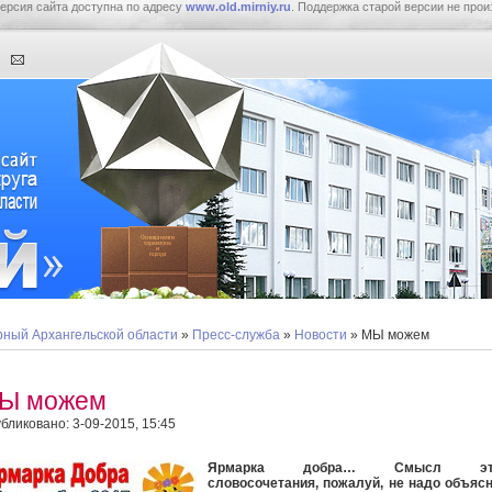
ерсия сайта доступна по адресу
www.old.mirniy.ru
. Поддержка старой версии не прои
ный Архангельской области
»
Пресс-служба
»
Новости
» МЫ можем
Ы можем
бликовано: 3-09-2015, 15:45
Ярмарка добра… Смысл это
словосочетания, пожалуй, не надо объяс