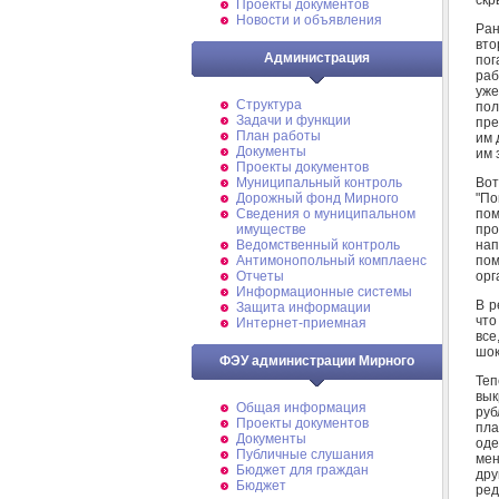
Проекты документов
Новости и объявления
Ран
вто
Администрация
пог
раб
уже
Структура
пол
Задачи и функции
пре
План работы
им 
Документы
им 
Проекты документов
Вот
Муниципальный контроль
"По
Дорожный фонд Мирного
пом
Cведения о муниципальном
про
имуществе
нап
Ведомственный контроль
пом
Антимонопольный комплаенс
орг
Отчеты
Информационные системы
В р
Защита информации
что
Интернет-приемная
все
шок
ФЭУ администрации Мирного
Теп
вык
Общая информация
руб
Проекты документов
пла
Документы
оде
Публичные слушания
мен
Бюджет для граждан
дру
Бюджет
ред