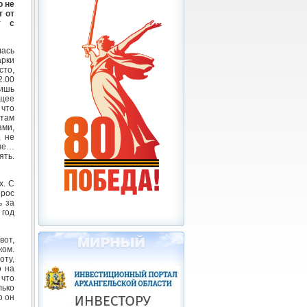
о не
т от
т с
лась
арки
сто,
2.00
лишь
ящее
 что
там
ами,
, не
ьше…
ять.
х. С
ырос
ь за
 год
вот,
ком.
оту,
о на
 что
лько
о он