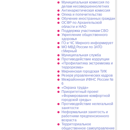
Муниципальная комиссия по
делам несовершеннолетних
Антинаркотическая комиссия
Опека и попечительство
Обучение иностранных граждан
ОСФР по Архангельской
области и НАО
Поддержка участникам СВО
Укрепление общественного
здоровья
ГО и ЧС Мирного информирует
МО МВД России по ЗАТО
г.Мирный
Муниципальная cлужба
Противодействие коррупции
«Профилактика экстремизма и
терроризма»
Мирнинская городская ТИК
Резерв управленческих кадров
Межрайонная ИФНС России №
6
«Охрана труда»
Приоритетный проект
«Формирование комфортной
городской среды»
Противодействие нелегальной
занятости
Неформальная занятость и
работники предпенсионного
возраста
Территориальное
общественное самоуправление