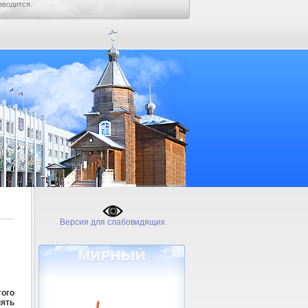
зводится.
Версия для слабовидящих
го
нять