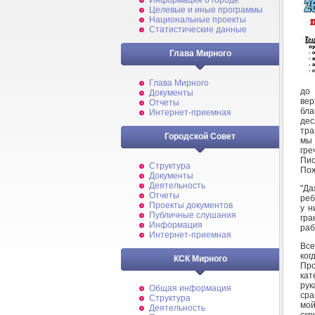
Информация о городе
Целевые и иные программы
Национальные проекты
Статистические данные
Глава Мирного
Глава Мирного
до 
Документы
вер
Отчеты
бла
Интернет-приемная
дес
тра
Городской Совет
мы 
гре
Пис
Структура
Пож
Документы
Деятельность
"Да
Отчеты
реб
Проекты документов
у н
Публичные слушания
гра
Информация
раб
Интернет-приемная
Все
ког
КСК Мирного
Про
кат
рук
Общая информация
сра
Структура
мой
Деятельность
скр