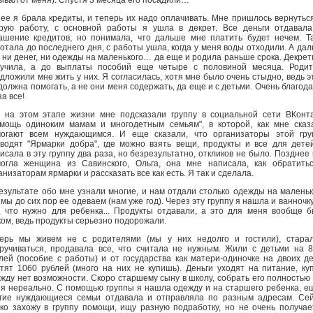
ее я брала кредиты, и теперь их надо оплачивать. Мне пришлось вернутьс
рую работу, с основной работы я ушла в декрет. Все деньги отдавал
ашение кредитов, но понимала, что дальше мне платить будет нечем. Т
отала до последнего дня, с работы ушла, когда у меня воды отходили. А да
 ни денег, ни одежды на маленького… да еще и родила раньше срока. Декре
учила, а до выплаты пособий еще четыре с половиной месяца. Родит
дложили мне жить у них. Я согласилась, хотя мне было очень стыдно, ведь э
должна помогать, а не они меня содержать, да еще и с детьми. Очень благод
за все!
 на этом этапе жизни мне подсказали группу в социальной сети ВКонт
мощь одиноким мамам и многодетным семьям", в которой, как мне сказ
огают всем нуждающимся. И еще сказали, что организаторы этой гру
водят "Ярмарки добра", где можно взять вещи, продукты и все для дете
исала в эту группу два раза, но безрезультатно, откликов не было. Позднее
огла женщина из Савинского, Ольга, она мне написала, как обратить
анизаторам ярмарки и рассказать все как есть. Я так и сделала.
езультате обо мне узнали многие, и нам отдали столько одежды на маленьк
 мы до сих пор ее одеваем (нам уже год). Через эту группу я нашла и ванночку
, что нужно для ребенка... Продукты отдавали, а это для меня вообще 
ом, ведь продукты серьезно подорожали.
ерь мы живем не с родителями (мы у них недолго и гостили), стара
ручиваться, продавала все, что считала не нужным. Жили с детьми на 
лей (пособие с работы) и от государства как матери-одиночке на двоих д
тят 1060 рублей (много на них не купишь). Деньги уходят на питание, ку
жду нет возможности. Скоро старшему сыну в школу, собрать его полностью
я нереально. С помощью группы я нашла одежду и на старшего ребенка, е
гие нуждающиеся семьи отдавала и отправляла по разным адресам. Се
ко захожу в группу помощи, ищу разную подработку, но не очень получае