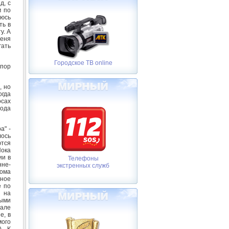
д, с
м по
аюсь
ть в
у. А
меня
гать
Городское ТВ online
 пор
, но
огда
осах
хода
а" -
лось
ются
Пока
ии в
Телефоны
нне-
экстренных служб
ома
ное
е по
ь на
мыми
чале
е, в
мого
. К