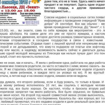
даже тем, кто не в теме. Здесь никто ничег
продает и не покупает. Здесь одни отдаю
чистого сердца, а другие принимаю
благодарностью…
Совсем недавно в социальных сетях появи
информация о проведении очередной "Ярм
добра" 26 сентября. Все как обычно - ме
время проведения (Плесецк, ДЦ "Зенит", с 1
15.00), но… вы знаете, сама по себе ярмарка как мероприятие - это 
хушка айсберга. На самом деле это уже не просто ярмарка, а насто
готворительное движение, которое достигло размаха гуманитарных конвоев,
ятками отправляются в соседнее государство в связи с известными 
гическими событиями. Отдавая пакет с лишней крупой или ненужными вещ
порой и не догадываемся, что кому-то подарили не платье или кофточку
чку или масло, а надежду, возможность выжить сейчас и двигаться дал
ьмо одной молодой женщины из Плесецка как нельзя лучше дает это пон
алуй, стоит его прочесть полностью.
же не знаю, как и начать... Я жила с ребенком одна, работала на двух работа
енком мне помогали родители, он часто оставался с ними, можно сказать - в
их. Я же старалась обеспечить их материально (родители ездили отдыхат
ницу с моим ребенком, и каждое лето он уезжал на юг). Я же круглый
отала, а летом еще и на сенокос ездила, никаких югов не видела.
гда думала, что второго ребенка, если и буду рожать, то только в браке. И 
да моему ребенку исполнилось 10 лет, мы сошлись с молодым челове
жили год, все было хорошо. Он настоял, чтобы я бросила вторую раб
егорически запретил так много работать. Все было серьезно, он буквальн
ах меня носил. На второй год нашей совместной жизни (позже выяснилось,
зу после отдыха) я узнала, что беременна. Казалось бы - все хорошо, вот то
 любимый промолчал, что его недавно осудили и дали реальный срок (все эт
ывал от меня). Спустя 3 месяца его посадили…