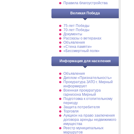
Правила благоустройства
Великая Победа
75-лет Победы
70-лет Победы
Документы
Рассказы о ветеранах
Объявления
«Стена памяти»
«Бессмертный полк»
Информация для населения
Объявления
Диплом «Признательность»
Прокуратура ЗАТО г. Мирный
информирует
Военная прокуратура
гарнизона Мирный
Подготовка к отопительному
периоду
Защита потребителя
Торговля
Аукцион на право заключения
договора аренды недвижимого
имущества
Реестр муниципальных
маршрутов