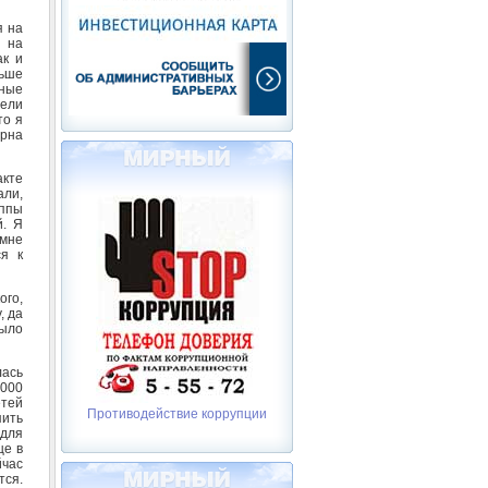
я на
а на
ак и
льше
тные
ели
то я
арна
акте
али,
ппы
й. Я
 мне
ся к
ого,
, да
было
лась
8000
етей
Противодействие коррупции
пить
 для
ще в
йчас
тся.