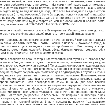
енок маленький, оставить не с кем, со старшим страшновато, мама - инвали
еньким ребенком сидеть не сможет. Мы сами к ней часто ходим, помогае
у, а дедушка может только погулять с малышом. Я стараюсь, очень стар
ли ждать папу, то еще почти два года). Вот если бы младшего в садик устрои
тора года (что маловероятно), было бы хорошо, тогда я смогу выйти на работ
и не возьмут, то как будем жить...? Остаётся надежда на группу, но там и без 
тает, кому помогать! Будем стараться меньше обращаться и больше помо
гим, по возможности! СПАСИБО ВАМ ВСЕМ ОГРОМНОЕ!
ельное спасибо хочется сказать Екатерине из Мирного, она мне до сих
огает, и все это благодаря вашей группе (у нее у самой пять детишек)!".
ментировать данное письмо совсем не хочется, каждый сам сделает выводы
но знаю, что таких историй - сотни. Разные в начале, и похожие в конце, к
овек остается один на один со своими проблемами… Вот почему в вопр
ощи не может быть мелочей. Вещи, обувь, бытовая химия, предметы оби
 малышей, продукты - все это значимо и важно.
знаю, осознают ли организаторы благотворительной группы и "Ярмарок добр
их масштабов достигла их идея о взаимопомощи, скольким людям уже уда
очь, и сколько еще получат помощь? Так выходит, что простые люди оказыва
же, сильнее и нужнее, чем официальные органы и социальные службы. 
ледние требуют собрать кучу "бумажек" для подтверждения трудной ситуац
ье, первые уже спешат на помощь и реально помогают. Вспомните, весе
ний период 2015 года был отмечен немалым числом пожаров, когда д
орали полностью. Если пострадавшие семьи и нашли для себя времен
станище, то восполнить в одночасье сгоревшее имущество большинству н
ману. Многие жители Мирного и Плесецкого района не раз откликалис
налы бедствия; всем миром удавалось обеспечить погорельцев необходи
ами. Вот только доброделы не всесильны. Так, например, в Плесецке в на
я сгорел дом; семья, проживающая там, спаслась, но до сих пор живет в бан
 числе и пятилетний ребенок. Власти поселка не помогли (так называе
евренного жилья нет, фонда помощи погорельцам в районе тоже нет)