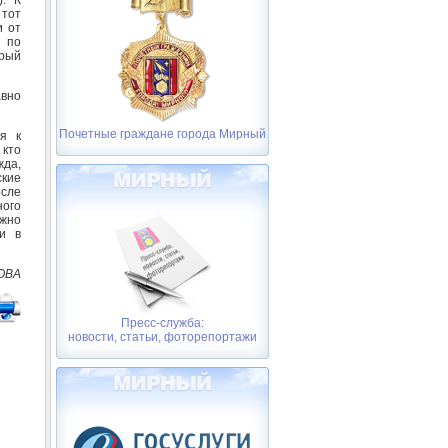
 тот
и от
ы по
брый
авно
Почетные граждане города Мирный
я к
 кто
жда,
ские
осле
ого
ожно
 и в
ОВА
Пресс-служба:
новости, статьи, фоторепортажи