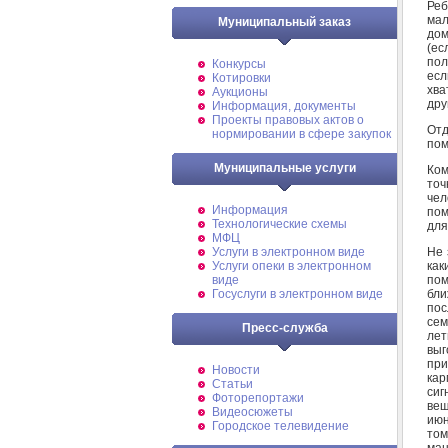
Реб
мал
Муниципальный заказ
дом
(ес
пол
Конкурсы
есл
Котировки
хва
Аукционы
дру
Информация, документы
Проекты правовых актов о
Отд
нормировании в сфере закупок
пом
Муниципальные услуги
Ком
точ
чел
Информация
пом
Технологические схемы
для
МФЦ
Не 
Услуги в электронном виде
как
Услуги опеки в электронном
пом
виде
бли
Госуслуги в электронном виде
пос
сем
Пресс-служба
лет
выг
при
Новости
кар
Статьи
сиг
Фоторепортажи
вещ
Видеосюжеты
июн
Городское телевидение
том
ман