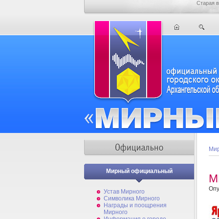
Старая в
Мир
Мирный официальный
М
Опу
Устав Мирного
Символика Мирного
Награды и поощрения
Мирного