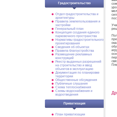
Градостроительство
сож
уро
мел
Отдел градостроительства и
сил
архитектуры
пос
Правила землепользования и
Уча
застройки
реш
Генеральный план
Концепция создания единого
Пол
парковочного пространства
пре
Нормативы градостроительного
ока
проектирования
обу
Сведения об объектах
игр
Правила благоустройства
осн
Размещение рекламных
пер
конструкций
свя
Реестр выданных разрешений
Пле
на строительство и ввод
объектов в эксплуатацию
Документация по планировке
территории
Общественные обсуждения
Публичные слушания
Схема теплоснабжения
Схемы водоснабжения и
Др
водоотведения
Приватизация
План приватизации