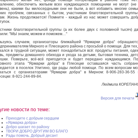
алению, обеспечить жильем всех нуждающихся помощники не могут (не
вень), какими бы милосердными они не были, а вот избавить многие семь
ких проблем, связанных с бытом, участникам благотворительной групп
ам. Жизнь продолжается! Помните - каждый из нас может совершить до
тупок.
стники благотворительной группы (а их более двух с половиной тысяч) д
или: "МЫ знаем, можем и поможем…"
ьзуясь случаем, организаторы ближайшей "Ярмарки добра" обращаютс
дпринимателям Мирного и Плесецкого района с просьбой о помощи. Для тех,
зался в трудной ситуации, может понадобиться всё: продукты питания, оде
вь, предметы домашнего обихода и ухода за детьми, бытовая техника, дет
ушки. Поверьте, всё-всё пригодится и будет передано нуждающимся. П
овного этапа "Ярмарки добра" в Плесецке оставшаяся часть собранн
едается в поселок Улитино, где рады любой помощи. По всем вопросам м
заться с организаторами "Ярмарки добра" в Мирном: 8-906-283-36-55
сецке: 8-921-244-89-84.
Людмила КОРЕПАН
Версия для печати
угие новости по теме:
Приходите с добрым сердцем
«Ярмарка добра»
Добро шагает по району
ТВОРИ ДОБРО ДРУГИМ ВО БЛАГО
Рады помочь. Добрый десант