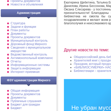
Проекты документов
Екатерина Щебетина, Татьяна Е
Новости и объявления
Данилова, Ирина Бессонова, Ма
Оксана Слесарева - у постоянны
признательности! Благодарны
Администрация
библиотека не смогла бы су
поздравлениям и желает всем р
благополучия и неиссякаемого в
Структура
Задачи и функции
План работы
Документы
Проекты документов
Муниципальный контроль
Дорожный фонд Мирного
Cведения о муниципальном
Другие новости по теме:
имуществе
Ведомственный контроль
Общероссийский день би
Антимонопольный комплаенс
Хранителей книг с празд
Отчеты
Праздник, который продол
Информационные системы
«БИБЛИОСУМЕРКИ» НА
Защита информации
Библиотекари – хранител
Интернет-приемная
ФЭУ администрации Мирного
Общая информация
Проекты документов
Документы
Публичные слушания
Бюджет для граждан
Не убран мусо
Бюджет