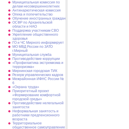
Муниципальная комиссия по
делам несовершеннолетних
Антинаркотическая комиссия
Опека и попечительство
Обучение иностранных граждан
ОСФР по Архангельской
области и НАО
Поддержка участникам СВО
Укрепление общественного
здоровья
ГО и ЧС Мирного информирует
МО МВД России по ЗАТО
г.Мирный
Муниципальная cлужба
Противодействие коррупции
«Профилактика экстремизма и
терроризма»
Мирнинская городская ТИК
Резерв управленческих кадров
Межрайонная ИФНС России №
6
«Охрана труда»
Приоритетный проект
«Формирование комфортной
городской среды»
Противодействие нелегальной
занятости
Неформальная занятость и
работники предпенсионного
возраста
Территориальное
общественное самоуправление