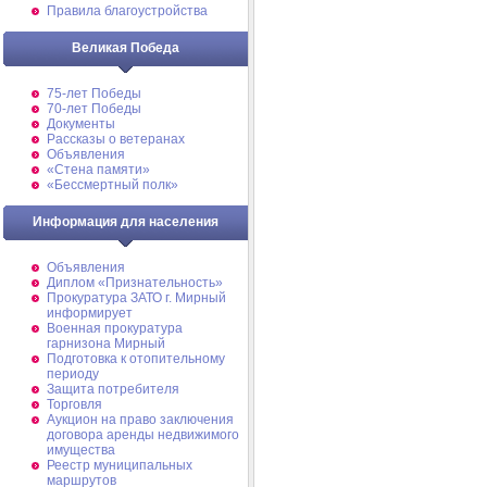
Правила благоустройства
Великая Победа
75-лет Победы
70-лет Победы
Документы
Рассказы о ветеранах
Объявления
«Стена памяти»
«Бессмертный полк»
Информация для населения
Объявления
Диплом «Признательность»
Прокуратура ЗАТО г. Мирный
информирует
Военная прокуратура
гарнизона Мирный
Подготовка к отопительному
периоду
Защита потребителя
Торговля
Аукцион на право заключения
договора аренды недвижимого
имущества
Реестр муниципальных
маршрутов