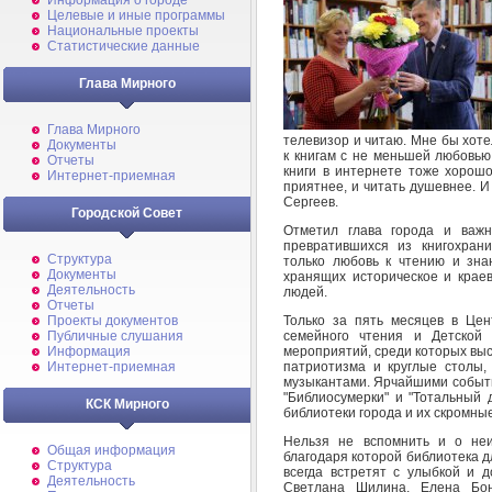
Информация о городе
Целевые и иные программы
Национальные проекты
Статистические данные
Глава Мирного
Глава Мирного
телевизор и читаю. Мне бы хот
Документы
к книгам с не меньшей любовью
Отчеты
книги в интернете тоже хорошо
Интернет-приемная
приятнее, и читать душевнее. И
Сергеев.
Городской Совет
Отметил глава города и важн
превратившихся из книгохран
Структура
только любовь к чтению и зна
Документы
хранящих историческое и краев
Деятельность
людей.
Отчеты
Только за пять месяцев в Цен
Проекты документов
семейного чтения и Детской
Публичные слушания
мероприятий, среди которых выст
Информация
патриотизма и круглые столы, 
Интернет-приемная
музыкантами. Ярчайшими события
"Библиосумерки" и "Тотальный 
КСК Мирного
библиотеки города и их скромны
Нельзя не вспомнить и о неи
Общая информация
благодаря которой библиотека д
Структура
всегда встретят с улыбкой и д
Деятельность
Светлана Шилина, Елена Бонд