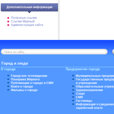
Дополнительная информация
Полезные ссылки
Ссылки Мирный
Администрация сайта
Город и люди
О городе
Предприятия города
Городское телевидение
Муниципальные предпри
Панорама Мирного
Государственные предп
Публикации о городе в СМИ
и учреждения
Книги о городе
Образовательные учреж
Фильмы о городе
Здравоохранение
Спорт
СМИ
Гостиницы
Информация о среднеме
заработной плате