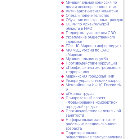
Муниципальная комиссия по
делам несовершеннолетних
Антинаркотическая комиссия
Опека и попечительство
Обучение иностранных граждан
ОСФР по Архангельской
области и НАО
Поддержка участникам СВО
Укрепление общественного
здоровья
ГО и ЧС Мирного информирует
МО МВД России по ЗАТО
г.Мирный
Муниципальная cлужба
Противодействие коррупции
«Профилактика экстремизма и
терроризма»
Мирнинская городская ТИК
Резерв управленческих кадров
Межрайонная ИФНС России №
6
«Охрана труда»
Приоритетный проект
«Формирование комфортной
городской среды»
Противодействие нелегальной
занятости
Неформальная занятость и
работники предпенсионного
возраста
Территориальное
общественное самоуправление