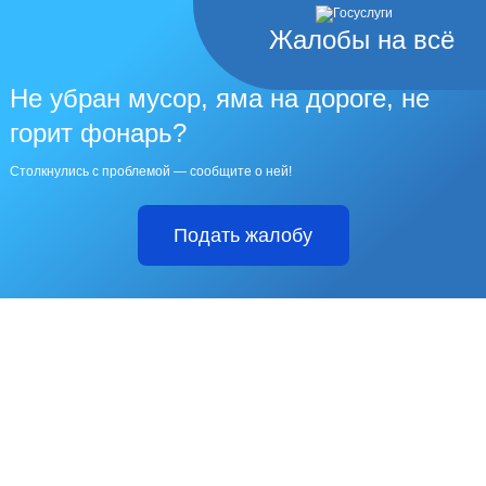
Жалобы на всё
Не убран мусор, яма на дороге, не
горит фонарь?
Столкнулись с проблемой — сообщите о ней!
Подать жалобу