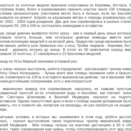
ороться за золотые медали приехали спортсмены из Коряжмы, Котласа, 
спублика Коми). Всего в соревнованиях приняло участие около 100 пловцов,
словам организаторов, участников могло быть и больше, если бы бассей
рывался на ремонт. Борьба за решающие метры и секунды развернулась с
ят 2002 - 2004 годов рождения. Два дня они соревновались в разных стиля
танциях 50, 100 и 200 м, состязались командами в эстафетах.
ер среди девочек выявился почти сразу - уже в первый день юные котлош
воевали золота больше, чем остальные девичьи команды вместе взят
олнив коллекцию медалей и на второй день. Лидерство среди мальчиков был
им явным, ребята шли буквально нос к носу. Тройка лидеров - Коряжма, Кот
ный - держала интригу до конца. В итоге из 60 комплектов наград ми
оевали 15 золотых, 17 серебряных и 23 бронзовых медалей.
анду из Ухты Мирный принимал в первый раз.
ы очень хорошо выступили, ребята порадовали! - рассказывает тренер ком
Ухты Ольга Колгушкина. - Лучше всего мои пловцы проявили себя в брассе
не, в комплексе на 100 м, в эстафете выиграли как девочки, так и мальчики. М
таем достойными соперниками, есть с кем побороться!
я мирнинских команд эти соревнования оказались не самыми простым
ужденный простой из-за отключения воды в бассейне, как считают тре
бят Светлана Шлепакова и Василий Медведев, сказался на подгото
ртсменов. Однако присутствия духа и воли к победе нашим дельфинам был
имать, что и помогло им, несмотря на преграды, не раз пробиться на пьеде
еды.
читывая условия, в которых мы занимаемся в этом году, ребята высту
ошо, - оценил выступление своих подопечных тренер мирнинской ком
илий Медведев. - Мои пловцы сильны на коротких дистанциях в 50 и 10
ечно, такие соревнования нам нужны, чтобы популяризировать этот вид спо