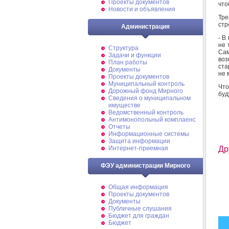
Проекты документов
что
Новости и объявления
Тре
стр
Администрация
- В
не 
Структура
Сам
Задачи и функции
воз
План работы
ста
Документы
не 
Проекты документов
Муниципальный контроль
Что
Дорожный фонд Мирного
буд
Cведения о муниципальном
имуществе
Ведомственный контроль
Антимонопольный комплаенс
Отчеты
Информационные системы
Защита информации
Интернет-приемная
Др
ФЭУ администрации Мирного
Общая информация
Проекты документов
Документы
Публичные слушания
Бюджет для граждан
Бюджет