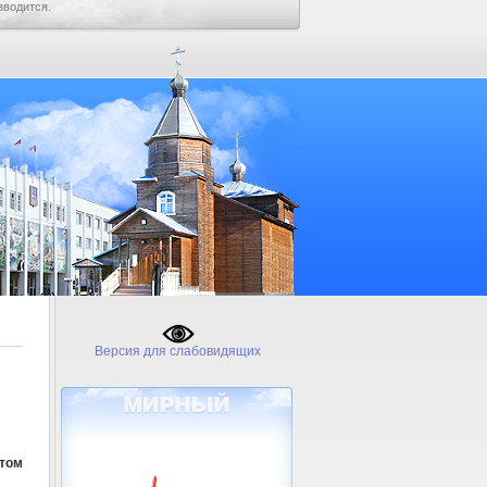
зводится.
Версия для слабовидящих
том