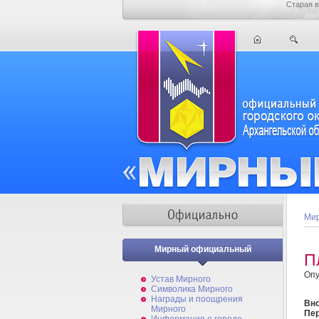
Старая в
Мир
Мирный официальный
П
Опу
Устав Мирного
Символика Мирного
Награды и поощрения
Вн
Мирного
Пер