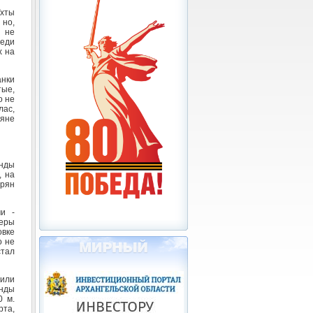
Ухты
 но,
н не
реди
х на
анки
ые,
о не
лас,
ряне
анды
, на
ирян
и -
неры
вке
о не
стал
пили
анды
0 м.
рта,