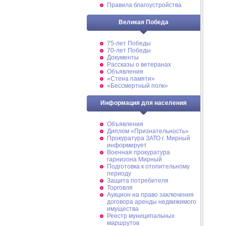
Правила благоустройства
Великая Победа
75-лет Победы
70-лет Победы
Документы
Рассказы о ветеранах
Объявления
«Стена памяти»
«Бессмертный полк»
Информация для населения
Объявления
Диплом «Признательность»
Прокуратура ЗАТО г. Мирный
информирует
Военная прокуратура
гарнизона Мирный
Подготовка к отопительному
периоду
Защита потребителя
Торговля
Аукцион на право заключения
договора аренды недвижимого
имущества
Реестр муниципальных
маршрутов