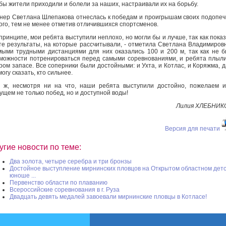
бы жители приходили и болели за наших, настраивали их на борьбу.
нер Светлана Шлепакова отнеслась к победам и проигрышам своих подопе
ого, тем не менее отметив отличившихся спортсменов.
 принципе, мои ребята выступили неплохо, но могли бы и лучше, так как пока
те результаты, на которые рассчитывали, - отметила Светлана Владимировн
ыми трудными дистанциями для них оказались 100 и 200 м, так как не 
можности потренироваться перед самыми соревнованиями, и ребята плыл
ром запасе. Все соперники были достойными: и Ухта, и Котлас, и Коряжма, 
могу сказать, кто сильнее.
 ж, несмотря ни на что, наши ребята выступили достойно, пожелаем 
ущем не только побед, но и доступной воды!
Лилия ХЛЕБНИК
Версия для печати
угие новости по теме:
Два золота, четыре серебра и три бронзы
Достойное выступление мирнинских пловцов на Открытом областном детс
юноше ...
Первенство области по плаванию
Всероссийские соревнования в г. Руза
Двадцать девять медалей завоевали мирнинские пловцы в Котласе!