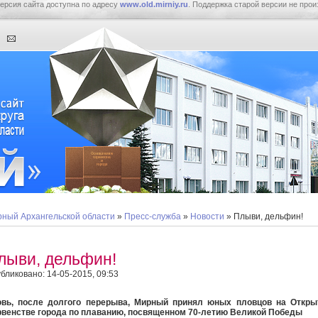
ерсия сайта доступна по адресу
www.old.mirniy.ru
. Поддержка старой версии не прои
ный Архангельской области
»
Пресс-служба
»
Новости
» Плыви, дельфин!
лыви, дельфин!
бликовано: 14-05-2015, 09:53
овь, после долгого перерыва, Мирный принял юных пловцов на Откры
венстве города по плаванию, посвященном 70-летию Великой Победы