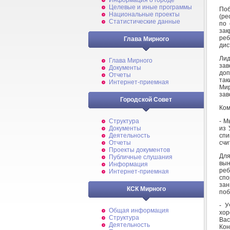
Информация о городе
Целевые и иные программы
Поб
Национальные проекты
(ре
Статистические данные
по 
зак
реб
Глава Мирного
дис
Лид
Глава Мирного
за
Документы
доп
Отчеты
так
Интернет-приемная
Мир
зав
Городской Совет
Ком
- М
Структура
из 
Документы
спи
Деятельность
счи
Отчеты
Проекты документов
Дл
Публичные слушания
вын
Информация
ре
Интернет-приемная
спо
зан
КСК Мирного
поб
- У
Общая информация
хор
Структура
Вас
Деятельность
Кон