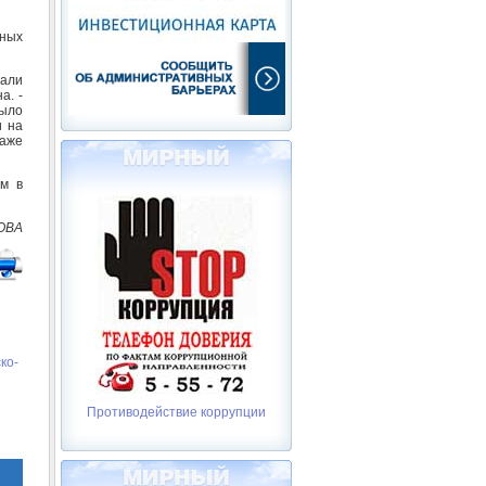
чных
зали
а. -
было
и на
даже
им в
ОВА
ко-
Противодействие коррупции