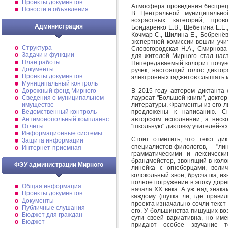
Проекты документов
Атмосфера проведения беспреце
Новости и объявления
В Центральной муниципально
возрастных категорий, пров
Администрация
Бондаренко Е.В., Щебетина Е.Е.,
Кочмар С., Шилина Е., Бобренёв
экспертной комиссии вошли учит
Структура
Словогородская Н.А., Смирнова 
Задачи и функции
для жителей Мирного стал наст
План работы
Непередаваемый колорит почувс
Документы
ручек, настоящий голос дикто
Проекты документов
электронных гаджетов слышать м
Муниципальный контроль
В 2015 году автором диктанта 
Дорожный фонд Мирного
лауреат "Большой книги", доктор
Cведения о муниципальном
литературы. Фрагменты из его 
имуществе
предложены к написанию. С
Ведомственный контроль
авторском исполнении, а неск
Антимонопольный комплаенс
"школьную" диктовку учителей-я
Отчеты
Информационные системы
Стоит отметить, что текст ди
Защита информации
специалистов-филологов, "ли
Интернет-приемная
грамматическими и лексически
брандмейстер, звонящий в коло
ФЭУ администрации Мирного
линейка с огнеборцами, вел
колокольный звон, брусчатка, из
полное погружение в эпоху дор
Общая информация
начала ХХ века. А уж над знак
Проекты документов
каждому (шутка ли, где правил
Документы
проекта изначально сочли текс
Публичные слушания
его. У большинства пишущих воз
Бюджет для граждан
сути своей вариативна, но име
Бюджет
придают особое звучание т