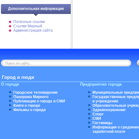
Дополнительная информация
Полезные ссылки
Ссылки Мирный
Администрация сайта
Город и люди
О городе
Предприятия города
Городское телевидение
Муниципальные предпри
Панорама Мирного
Государственные предп
Публикации о городе в СМИ
и учреждения
Книги о городе
Образовательные учреж
Фильмы о городе
Здравоохранение
Спорт
СМИ
Гостиницы
Информация о среднеме
заработной плате