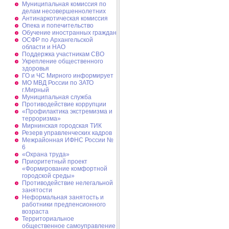
Муниципальная комиссия по
делам несовершеннолетних
Антинаркотическая комиссия
Опека и попечительство
Обучение иностранных граждан
ОСФР по Архангельской
области и НАО
Поддержка участникам СВО
Укрепление общественного
здоровья
ГО и ЧС Мирного информирует
МО МВД России по ЗАТО
г.Мирный
Муниципальная cлужба
Противодействие коррупции
«Профилактика экстремизма и
терроризма»
Мирнинская городская ТИК
Резерв управленческих кадров
Межрайонная ИФНС России №
6
«Охрана труда»
Приоритетный проект
«Формирование комфортной
городской среды»
Противодействие нелегальной
занятости
Неформальная занятость и
работники предпенсионного
возраста
Территориальное
общественное самоуправление