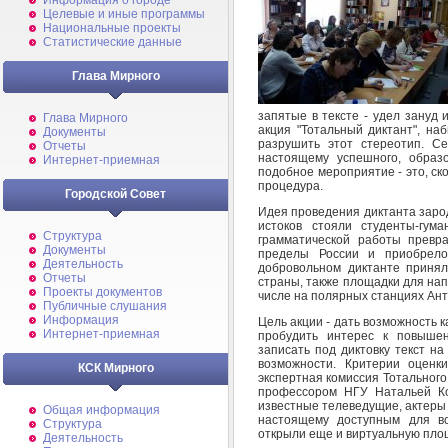
Информация о городе
Целевые и иные программы
Национальные проекты
Статистические данные
Глава Мирного
запятые в тексте - удел зануд
Глава Мирного
акция "Тотальный диктант", на
Документы
разрушить этот стереотип. С
Отчеты
настоящему успешного, образо
Интернет-приемная
подобное мероприятие - это, с
процедура.
Городской Совет
Идея проведения диктанта зарод
истоков стояли студенты-гум
Структура
грамматической работы превр
Документы
пределы России и приобрело
Деятельность
добровольном диктанте приня
Отчеты
страны, также площадки для нап
Проекты документов
числе на полярных станциях Ан
Публичные слушания
Информация
Цель акции - дать возможность к
Интернет-приемная
пробудить интерес к повышен
записать под диктовку текст н
возможности. Критерии оценк
КСК Мирного
экспертная комиссия Тотального 
профессором НГУ Натальей Ко
известные телеведущие, актеры 
Общая информация
настоящему доступным для вс
Структура
открыли еще и виртуальную пло
Деятельность