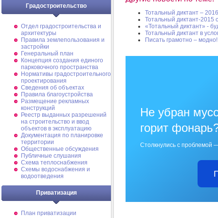
Градостроительство
Тотальный диктант – 201
Тотальный диктант-2015 
Отдел градостроительства и
«Тотальный диктант» - буд
архитектуры
Тотальный диктант в усл
Правила землепользования и
Писать грамотно – модно!
застройки
Генеральный план
Концепция создания единого
парковочного пространства
Нормативы градостроительного
проектирования
Сведения об объектах
Правила благоустройства
Размещение рекламных
конструкций
Не убран мусо
Реестр выданных разрешений
на строительство и ввод
горит фонарь
объектов в эксплуатацию
Документация по планировке
территории
Столкнулись с проблемой —
Общественные обсуждения
Публичные слушания
Схема теплоснабжения
Схемы водоснабжения и
водоотведения
Приватизация
План приватизации