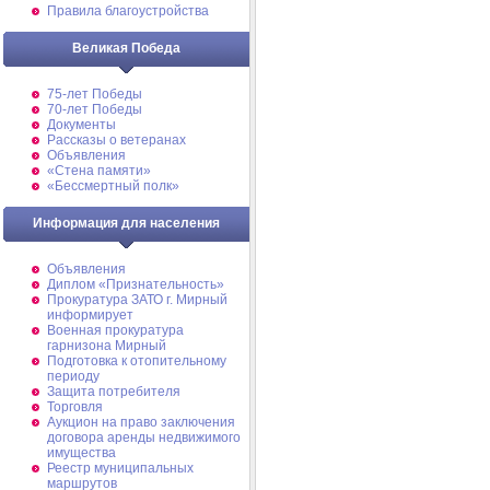
Правила благоустройства
Великая Победа
75-лет Победы
70-лет Победы
Документы
Рассказы о ветеранах
Объявления
«Стена памяти»
«Бессмертный полк»
Информация для населения
Объявления
Диплом «Признательность»
Прокуратура ЗАТО г. Мирный
информирует
Военная прокуратура
гарнизона Мирный
Подготовка к отопительному
периоду
Защита потребителя
Торговля
Аукцион на право заключения
договора аренды недвижимого
имущества
Реестр муниципальных
маршрутов