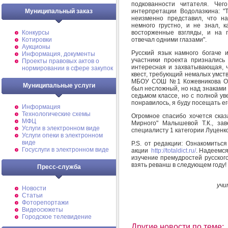
подкованности читателя. Чег
интерпретации Водолазкина: "
Муниципальный заказ
неизменно представил, что н
немного грустно, и не знал, 
восторженные взгляды, и на п
Конкурсы
отвечал одними глазами".
Котировки
Аукционы
Русский язык намного богаче 
Информация, документы
участники проекта признались
Проекты правовых актов о
интересная и захватывающая, ч
нормировании в сфере закупок
квест, требующий немалых умст
МБОУ СОШ №1 Кожевникова Ольг
Муниципальные услуги
был несложный, но над знаками 
седьмом классе, но с полной ув
понравилось, я буду посещать ег
Информация
Технологические схемы
Огромное спасибо хочется сказ
МФЦ
Мирного" Малышевой Т.К., за
Услуги в электронном виде
специалисту 1 категории Луценк
Услуги опеки в электронном
виде
P.S. от редакции: Ознакомитьс
Госуслуги в электронном виде
акции
http://totaldict.ru/
. Надеемся
изучение премудростей русского 
взять реванш в следующем году!
Пресс-служба
учи
Новости
Статьи
Фоторепортажи
Видеосюжеты
Городское телевидение
Другие новости по теме: