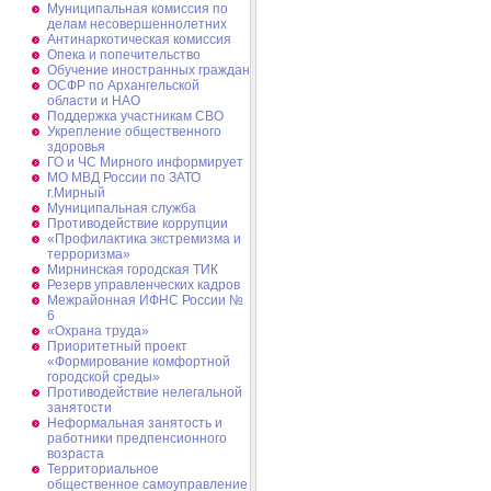
Муниципальная комиссия по
делам несовершеннолетних
Антинаркотическая комиссия
Опека и попечительство
Обучение иностранных граждан
ОСФР по Архангельской
области и НАО
Поддержка участникам СВО
Укрепление общественного
здоровья
ГО и ЧС Мирного информирует
МО МВД России по ЗАТО
г.Мирный
Муниципальная cлужба
Противодействие коррупции
«Профилактика экстремизма и
терроризма»
Мирнинская городская ТИК
Резерв управленческих кадров
Межрайонная ИФНС России №
6
«Охрана труда»
Приоритетный проект
«Формирование комфортной
городской среды»
Противодействие нелегальной
занятости
Неформальная занятость и
работники предпенсионного
возраста
Территориальное
общественное самоуправление