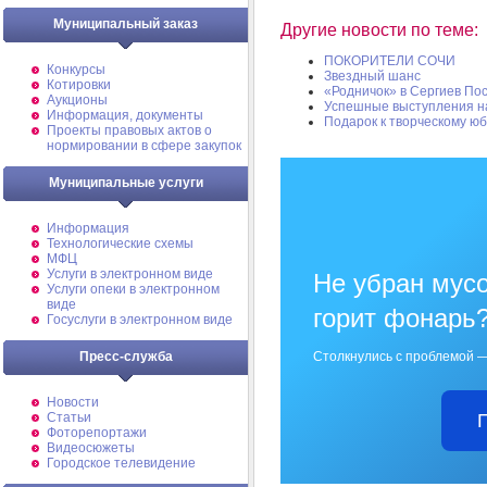
Муниципальный заказ
Другие новости по теме:
ПОКОРИТЕЛИ СОЧИ
Конкурсы
Звездный шанс
Котировки
«Родничок» в Сергиев По
Аукционы
Успешные выступления н
Информация, документы
Подарок к творческому ю
Проекты правовых актов о
нормировании в сфере закупок
Муниципальные услуги
Информация
Технологические схемы
МФЦ
Услуги в электронном виде
Не убран мусо
Услуги опеки в электронном
виде
горит фонарь
Госуслуги в электронном виде
Пресс-служба
Столкнулись с проблемой —
Новости
Статьи
Фоторепортажи
Видеосюжеты
Городское телевидение