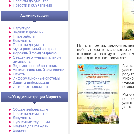
Проекты документов
Новости и объявления
Администрация
Структура
Задачи и функции
План работы
Документы
Проекты документов
Ну, а в третий, заключительн
Муниципальный контроль
победителей, в число которых
Дорожный фонд Мирного
степени, а наш дуэт - дипло
Cведения о муниципальном
наградам, и у нас получилось.
имуществе
Выеха
Ведомственный контроль
удово
Антимонопольный комплаенс
родит
Отчеты
Мирно
Информационные системы
чудесн
Защита информации
немног
Интернет-приемная
Мы оче
ФЭУ администрации Мирного
не со
удово
деятел
Общая информация
Проекты документов
Документы
Публичные слушания
Бюджет для граждан
Бюджет