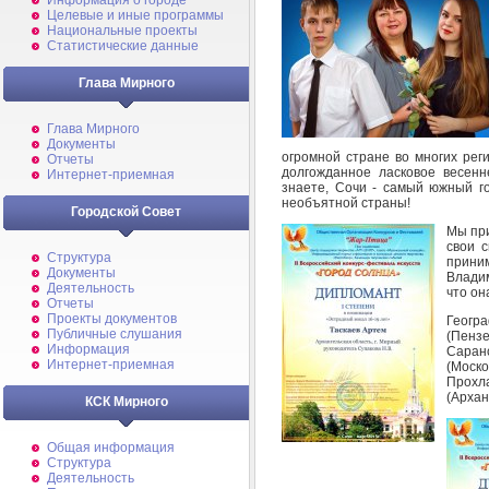
Информация о городе
Целевые и иные программы
Национальные проекты
Статистические данные
Глава Мирного
Глава Мирного
Документы
огромной стране во многих рег
Отчеты
долгожданное ласковое весен
Интернет-приемная
знаете, Сочи - самый южный г
необъятной страны!
Городской Совет
Мы пр
свои 
Структура
прин
Документы
Влади
Деятельность
что он
Отчеты
Проекты документов
Геогра
Публичные слушания
(Пенз
Информация
Саран
Интернет-приемная
(Моско
Прохл
(Архан
КСК Мирного
Общая информация
Структура
Деятельность