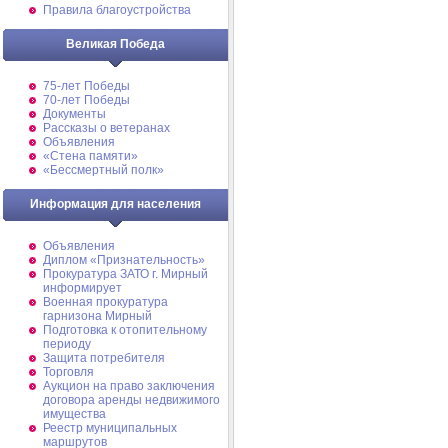
Правила благоустройства
Великая Победа
75-лет Победы
70-лет Победы
Документы
Рассказы о ветеранах
Объявления
«Стена памяти»
«Бессмертный полк»
Информация для населения
Объявления
Диплом «Признательность»
Прокуратура ЗАТО г. Мирный
информирует
Военная прокуратура
гарнизона Мирный
Подготовка к отопительному
периоду
Защита потребителя
Торговля
Аукцион на право заключения
договора аренды недвижимого
имущества
Реестр муниципальных
маршрутов