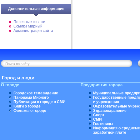
Дополнительная информация
Полезные ссылки
Ссылки Мирный
Администрация сайта
Город и люди
О городе
Предприятия города
Городское телевидение
Муниципальные предпри
Панорама Мирного
Государственные предп
Публикации о городе в СМИ
и учреждения
Книги о городе
Образовательные учреж
Фильмы о городе
Здравоохранение
Спорт
СМИ
Гостиницы
Информация о среднеме
заработной плате