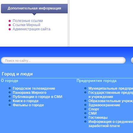
Дополнительная информация
Полезные ссылки
Ссылки Мирный
Администрация сайта
Город и люди
О городе
Предприятия города
Городское телевидение
Муниципальные предпри
Панорама Мирного
Государственные предп
Публикации о городе в СМИ
и учреждения
Книги о городе
Образовательные учреж
Фильмы о городе
Здравоохранение
Спорт
СМИ
Гостиницы
Информация о среднеме
заработной плате