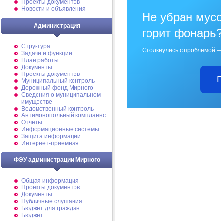
Проекты документов
Новости и объявления
Не убран мусо
Администрация
горит фонарь
Структура
Столкнулись с проблемой —
Задачи и функции
План работы
Документы
Проекты документов
Муниципальный контроль
Дорожный фонд Мирного
Cведения о муниципальном
имуществе
Ведомственный контроль
Антимонопольный комплаенс
Отчеты
Информационные системы
Защита информации
Интернет-приемная
ФЭУ администрации Мирного
Общая информация
Проекты документов
Документы
Публичные слушания
Бюджет для граждан
Бюджет