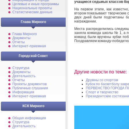
Информация о городе
учащиеся седьмых классов бо
Целевые и иные программы
Национальные проекты
На первом этапе, как известно
Статистические данные
втором показывают творческие с
двух дней были подсчитаны б
награждении.
Глава Мирного
Места распределились следующ
заняла команда школы № 1, а 
Глава Мирного
команд были вручены кубки поб
Документы
Поздравляем команду-победите
Отчеты
Интернет-приемная
Городской Совет
Структура
Другие новости по теме:
Документы
Деятельность
Отчеты
Дружны со спортом
Проекты документов
Кубок по баскетболу закр
Публичные слушания
ПЕРВЕНСТВО ГОРОДА П
Информация
Спорт и творчество
Интернет-приемная
Президентские состязан
КСК Мирного
Общая информация
Структура
Деятельность