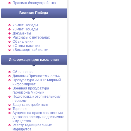
Правила благоустройства
Великая Победа
75-лет Победы
70-лет Победы
Документы
Рассказы о ветеранах
Объявления
«Стена памяти»
«Бессмертный полк»
Информация для населения
Объявления
Диплом «Признательность»
Прокуратура ЗАТО г. Мирный
информирует
Военная прокуратура
гарнизона Мирный
Подготовка к отопительному
периоду
Защита потребителя
Торговля
Аукцион на право заключения
договора аренды недвижимого
имущества
Реестр муниципальных
маршрутов