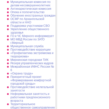
Муниципальная комиссия по
делам несовершеннолетних
Антинаркотическая комиссия
Опека и попечительство
Обучение иностранных граждан
ОСФР по Архангельской
области и НАО
Поддержка участникам СВО
Укрепление общественного
здоровья
ГО и ЧС Мирного информирует
МО МВД России по ЗАТО
г.Мирный
Муниципальная cлужба
Противодействие коррупции
«Профилактика экстремизма и
терроризма»
Мирнинская городская ТИК
Резерв управленческих кадров
Межрайонная ИФНС России №
6
«Охрана труда»
Приоритетный проект
«Формирование комфортной
городской среды»
Противодействие нелегальной
занятости
Неформальная занятость и
работники предпенсионного
возраста
Территориальное
общественное самоуправление