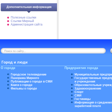
Дополнительная информация
Полезные ссылки
Ссылки Мирный
Администрация сайта
Город и люди
О городе
Предприятия города
Городское телевидение
Муниципальные предпри
Панорама Мирного
Государственные предп
Публикации о городе в СМИ
и учреждения
Книги о городе
Образовательные учреж
Фильмы о городе
Здравоохранение
Спорт
СМИ
Гостиницы
Информация о среднеме
заработной плате