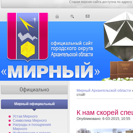
Старая версия сайта доступна по адресу
Мирный Архангельской области
стой!
Мирный официальный
К нам скорей спе
Устав Мирного
Опубликовано: 6-03-2015, 10:55
Символика Мирного
Награды и поощрения
Мирного