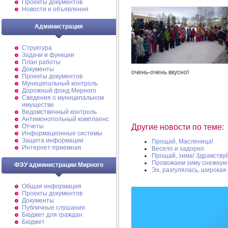
Проекты документов
Новости и объявления
Администрация
Структура
Задачи и функции
План работы
Документы
очень-очень вкусно!
Проекты документов
Муниципальный контроль
Дорожный фонд Мирного
Cведения о муниципальном
имуществе
Ведомственный контроль
Антимонопольный комплаенс
Отчеты
Другие новости по теме:
Информационные системы
Защита информации
Прощай, Масленица!
Интернет-приемная
Весело и задорно
Прощай, зима! Здравствуй
Провожаем зиму снежную.
ФЭУ администрации Мирного
Эх, разгулялась, широкая
Общая информация
Проекты документов
Документы
Публичные слушания
Бюджет для граждан
Бюджет