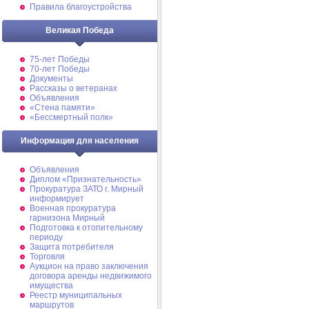
Правила благоустройства
Великая Победа
75-лет Победы
70-лет Победы
Документы
Рассказы о ветеранах
Объявления
«Стена памяти»
«Бессмертный полк»
Информация для населения
Объявления
Диплом «Признательность»
Прокуратура ЗАТО г. Мирный
информирует
Военная прокуратура
гарнизона Мирный
Подготовка к отопительному
периоду
Защита потребителя
Торговля
Аукцион на право заключения
договора аренды недвижимого
имущества
Реестр муниципальных
маршрутов