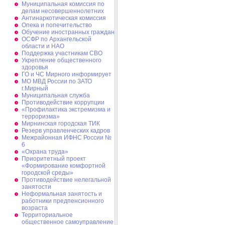
Муниципальная комиссия по
делам несовершеннолетних
Антинаркотическая комиссия
Опека и попечительство
Обучение иностранных граждан
ОСФР по Архангельской
области и НАО
Поддержка участникам СВО
Укрепление общественного
здоровья
ГО и ЧС Мирного информирует
МО МВД России по ЗАТО
г.Мирный
Муниципальная cлужба
Противодействие коррупции
«Профилактика экстремизма и
терроризма»
Мирнинская городская ТИК
Резерв управленческих кадров
Межрайонная ИФНС России №
6
«Охрана труда»
Приоритетный проект
«Формирование комфортной
городской среды»
Противодействие нелегальной
занятости
Неформальная занятость и
работники предпенсионного
возраста
Территориальное
общественное самоуправление