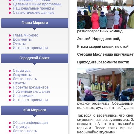
Информация о городе
Целевые и иные программы
Национальные проекты
Статистические данные
Глава Мирного
разновозрастных команд
Глава Мирного
Эге-гей! Народ честной,
Документы
Отчеты
К нам скорей спеши, не стой!
Интернет-приемная
Сегодня Масленица приглашает
Городской Совет
Приходите, разомните кости!
Структура
Документы
Деятельность
Отчеты
Проекты документов
Публичные слушания
Информация
Интернет-приемная
русской резвились. Обещанные 
полезные, духу приятные" удалис
КСК Мирного
Так горячо веселились, что сне
смущения вся разрумянилась. З
Общая информация
незаметно. А затем в школьной 
Структура
горячим. После таких игр на
Деятельность
необычайно вкусными.