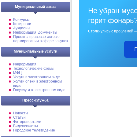
Муниципальный заказ
Не убран мусо
горит фонарь
Конкурсы
Котировки
Аукционы
Столкнулись с проблемой —
Информация, документы
Проекты правовых актов о
нормировании в сфере закупок
Муниципальные услуги
Информация
Технологические схемы
МФЦ
Услуги в электронном виде
Услуги опеки в электронном
виде
Госуслуги в электронном виде
Пресс-служба
Новости
Статьи
Фоторепортажи
Видеосюжеты
Городское телевидение