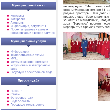
Муниципальный заказ
перевернула... "Мы с вами св
страны благодаря тем, кто 74 год
родные просторы. Наш долг - 
Конкурсы
предки, а еще - беречь память о
Котировки
заботиться о выживших", - поды
Аукционы
хора "Зоренька" посетят ещ
Информация, документы
мероприятия в рамках фестиваля
Проекты правовых актов о
нормировании в сфере закупок
Муниципальные услуги
Информация
Технологические схемы
МФЦ
Услуги в электронном виде
Услуги опеки в электронном
виде
Госуслуги в электронном виде
Пресс-служба
Новости
Статьи
Фоторепортажи
Видеосюжеты
Городское телевидение