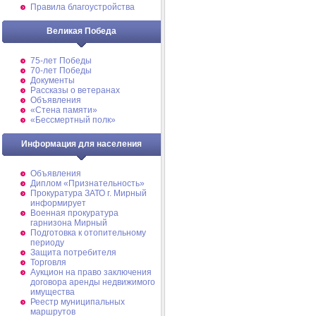
Правила благоустройства
Великая Победа
75-лет Победы
70-лет Победы
Документы
Рассказы о ветеранах
Объявления
«Стена памяти»
«Бессмертный полк»
Информация для населения
Объявления
Диплом «Признательность»
Прокуратура ЗАТО г. Мирный
информирует
Военная прокуратура
гарнизона Мирный
Подготовка к отопительному
периоду
Защита потребителя
Торговля
Аукцион на право заключения
договора аренды недвижимого
имущества
Реестр муниципальных
маршрутов