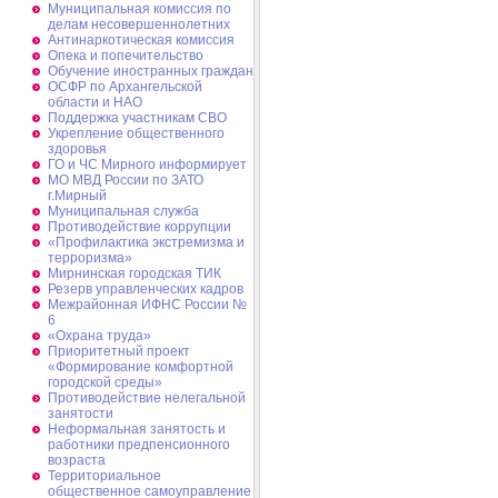
Муниципальная комиссия по
делам несовершеннолетних
Антинаркотическая комиссия
Опека и попечительство
Обучение иностранных граждан
ОСФР по Архангельской
области и НАО
Поддержка участникам СВО
Укрепление общественного
здоровья
ГО и ЧС Мирного информирует
МО МВД России по ЗАТО
г.Мирный
Муниципальная cлужба
Противодействие коррупции
«Профилактика экстремизма и
терроризма»
Мирнинская городская ТИК
Резерв управленческих кадров
Межрайонная ИФНС России №
6
«Охрана труда»
Приоритетный проект
«Формирование комфортной
городской среды»
Противодействие нелегальной
занятости
Неформальная занятость и
работники предпенсионного
возраста
Территориальное
общественное самоуправление