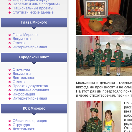
Информация о городе
Целевые и иные программы
Национальные проекты
Статистические данные
Глава Мирного
Глава Мирного
Документы
Отчеты
Интернет-приемная
Городской Совет
Структура
Документы
Деятельность
Отчеты
Мальчишки и девчонки - главны
Проекты документов
никогда не произносят и не слы
Публичные слушания
На этот раз им предстояло понят
Информация
и через стихотворения, песни и
Интернет-приемная
По 
расс
КСК Мирного
века
рабо
и во
Общая информация
род
Структура
Отеч
Деятельность
Рабо