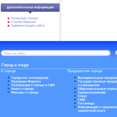
Дополнительная информация
Полезные ссылки
Ссылки Мирный
Администрация сайта
Город и люди
О городе
Предприятия города
Городское телевидение
Муниципальные предпри
Панорама Мирного
Государственные предп
Публикации о городе в СМИ
и учреждения
Книги о городе
Образовательные учреж
Фильмы о городе
Здравоохранение
Спорт
СМИ
Гостиницы
Информация о среднеме
заработной плате