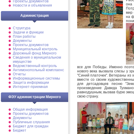
Проекты документов
она
Новости и объявления
Потр
мир 
Администрация
на ф
пони
Структура
Задачи и функции
План работы
Документы
Проекты документов
Муниципальный контроль
Дорожный фонд Мирного
Cведения о муниципальном
имуществе
Ведомственный контроль
все для Победы. Именно поэт
Антимонопольный комплаенс
нового века вызвала слезы у зр
Отчеты
"Синий платочек". Ветераны из 
Информационные системы
вместе со своим художественн
Защита информации
для детсадовцев песню "Земл
Интернет-приемная
произведение Давида Тухмано
равнодушным, вызвав бурю эмоц
свою страну.
ФЭУ администрации Мирного
Общая информация
Проекты документов
Документы
Публичные слушания
Бюджет для граждан
Бюджет