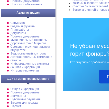
Проекты документов
Каждый выбирает для се
Новости и объявления
Счастье быть читателем!
Встреча с книгой в новом
Администрация
Структура
Задачи и функции
План работы
Документы
Проекты документов
Муниципальный контроль
Дорожный фонд Мирного
Не убран мусо
Cведения о муниципальном
имуществе
горит фонарь
Ведомственный контроль
Антимонопольный комплаенс
Отчеты
Столкнулись с проблемой —
Информационные системы
Защита информации
Интернет-приемная
ФЭУ администрации Мирного
Общая информация
Проекты документов
Документы
Публичные слушания
Бюджет для граждан
Бюджет