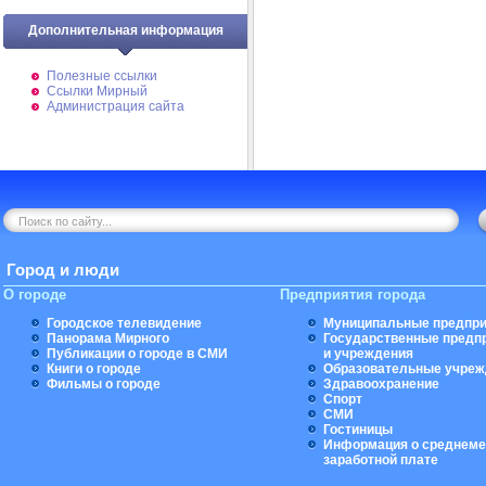
Дополнительная информация
Полезные ссылки
Ссылки Мирный
Администрация сайта
Город и люди
О городе
Предприятия города
Городское телевидение
Муниципальные предпри
Панорама Мирного
Государственные предп
Публикации о городе в СМИ
и учреждения
Книги о городе
Образовательные учреж
Фильмы о городе
Здравоохранение
Спорт
СМИ
Гостиницы
Информация о среднеме
заработной плате