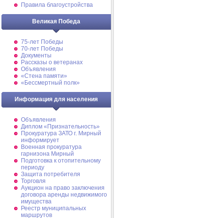
Правила благоустройства
Великая Победа
75-лет Победы
70-лет Победы
Документы
Рассказы о ветеранах
Объявления
«Стена памяти»
«Бессмертный полк»
Информация для населения
Объявления
Диплом «Признательность»
Прокуратура ЗАТО г. Мирный
информирует
Военная прокуратура
гарнизона Мирный
Подготовка к отопительному
периоду
Защита потребителя
Торговля
Аукцион на право заключения
договора аренды недвижимого
имущества
Реестр муниципальных
маршрутов