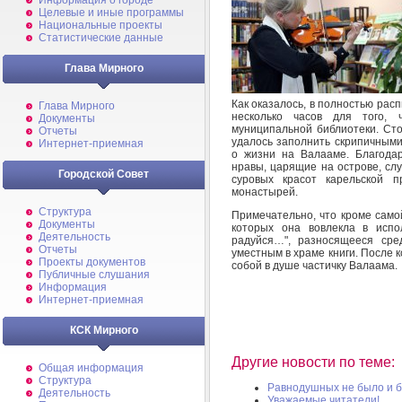
Информация о городе
Целевые и иные программы
Национальные проекты
Статистические данные
Глава Мирного
Как оказалось, в полностью ра
Глава Мирного
несколько часов для того,
Документы
муниципальной библиотеки. Ст
Отчеты
удалось заполнить скрипичными
Интернет-приемная
о жизни на Валааме. Благода
нравы, царящие на острове, сл
Городской Совет
суровых красот карельской 
монастырей.
Структура
Примечательно, что кроме само
Документы
которых она вовлекла в испо
Деятельность
радуйся…", разносящееся сре
Отчеты
уместным в храме книги. После к
Проекты документов
собой в душе частичку Валаама.
Публичные слушания
Информация
Интернет-приемная
КСК Мирного
Другие новости по теме:
Общая информация
Структура
Равнодушных не было и б
Деятельность
Уважаемые читатели!