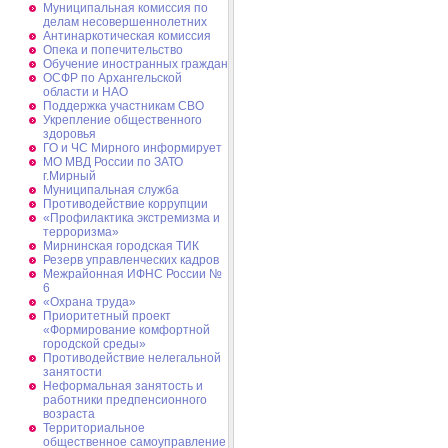
Муниципальная комиссия по
делам несовершеннолетних
Антинаркотическая комиссия
Опека и попечительство
Обучение иностранных граждан
ОСФР по Архангельской
области и НАО
Поддержка участникам СВО
Укрепление общественного
здоровья
ГО и ЧС Мирного информирует
МО МВД России по ЗАТО
г.Мирный
Муниципальная cлужба
Противодействие коррупции
«Профилактика экстремизма и
терроризма»
Мирнинская городская ТИК
Резерв управленческих кадров
Межрайонная ИФНС России №
6
«Охрана труда»
Приоритетный проект
«Формирование комфортной
городской среды»
Противодействие нелегальной
занятости
Неформальная занятость и
работники предпенсионного
возраста
Территориальное
общественное самоуправление