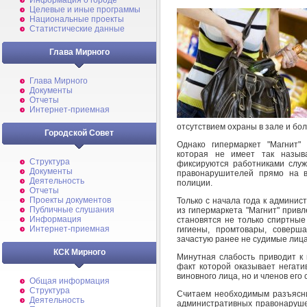
Информация о городе
Целевые и иные программы
Национальные проекты
Статистические данные
Глава Мирного
Глава Мирного
Документы
Отчеты
Интернет-приемная
отсутствием охраны в зале и бо
Городской Совет
Однако гипермаркет "Магнит"
которая не имеет так называ
Структура
фиксируются работниками служ
Документы
правонарушителей прямо на в
Деятельность
полиции.
Отчеты
Проекты документов
Только с начала года к админис
Публичные слушания
из гипермаркета "Магнит" прив
Информация
становятся не только спиртные
Интернет-приемная
гигиены, промтовары, соверш
зачастую ранее не судимые лица
КСК Мирного
Минутная слабость приводит к 
факт которой оказывает негати
виновного лица, но и членов его
Общая информация
Структура
Считаем необходимым разъяснит
Деятельность
административных правонаруше