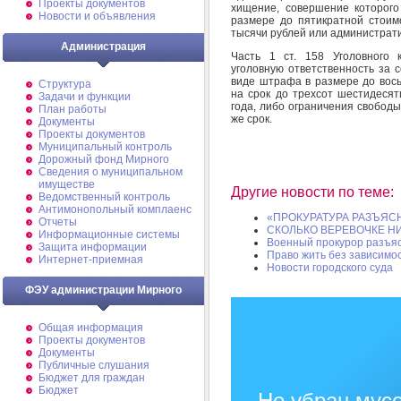
Проекты документов
хищение, совершение которог
Новости и объявления
размере до пятикратной стоим
тысячи рублей или администрати
Администрация
Часть 1 ст. 158 Уголовного 
уголовную ответственность за 
виде штрафа в размере до вось
Структура
на срок до трехсот шестидесят
Задачи и функции
года, либо ограничения свободы
План работы
же срок.
Документы
Проекты документов
Муниципальный контроль
Дорожный фонд Мирного
Cведения о муниципальном
имуществе
Другие новости по теме:
Ведомственный контроль
Антимонопольный комплаенс
«ПРОКУРАТУРА РАЗЪЯС
Отчеты
СКОЛЬКО ВЕРЕВОЧКЕ НИ
Информационные системы
Военный прокурор разъя
Защита информации
Право жить без зависимо
Интернет-приемная
Новости городского суда
ФЭУ администрации Мирного
Общая информация
Проекты документов
Документы
Публичные слушания
Бюджет для граждан
Бюджет
Не убран мусо