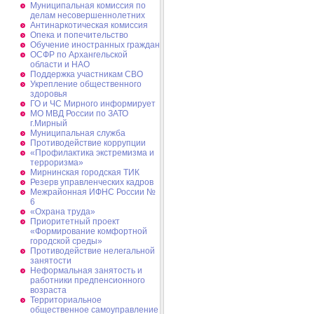
Муниципальная комиссия по
делам несовершеннолетних
Антинаркотическая комиссия
Опека и попечительство
Обучение иностранных граждан
ОСФР по Архангельской
области и НАО
Поддержка участникам СВО
Укрепление общественного
здоровья
ГО и ЧС Мирного информирует
МО МВД России по ЗАТО
г.Мирный
Муниципальная cлужба
Противодействие коррупции
«Профилактика экстремизма и
терроризма»
Мирнинская городская ТИК
Резерв управленческих кадров
Межрайонная ИФНС России №
6
«Охрана труда»
Приоритетный проект
«Формирование комфортной
городской среды»
Противодействие нелегальной
занятости
Неформальная занятость и
работники предпенсионного
возраста
Территориальное
общественное самоуправление