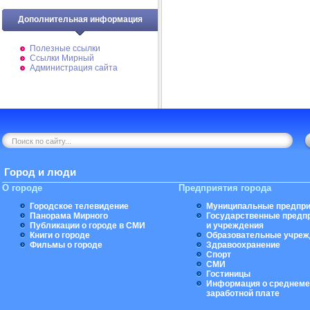
Дополнительная информация
Полезные ссылки
Ссылки Мирный
Администрация сайта
Город и люди
О городе
Предприятия города
Городское телевидение
Муниципальные предпри
Панорама Мирного
Государственные предп
Публикации о городе в СМИ
и учреждения
Книги о городе
Образовательные учреж
Фильмы о городе
Здравоохранение
Спорт
СМИ
Гостиницы
Информация о среднеме
заработной плате