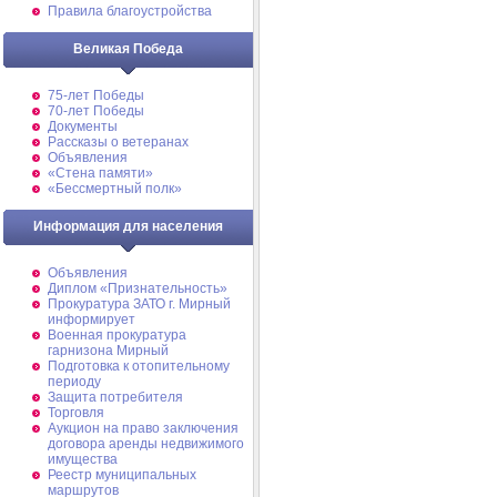
Правила благоустройства
Великая Победа
75-лет Победы
70-лет Победы
Документы
Рассказы о ветеранах
Объявления
«Стена памяти»
«Бессмертный полк»
Информация для населения
Объявления
Диплом «Признательность»
Прокуратура ЗАТО г. Мирный
информирует
Военная прокуратура
гарнизона Мирный
Подготовка к отопительному
периоду
Защита потребителя
Торговля
Аукцион на право заключения
договора аренды недвижимого
имущества
Реестр муниципальных
маршрутов