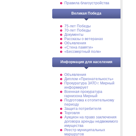
Правила благоустройства
Великая Победа
75-лет Победы
70-лет Победы
Документы
Рассказы о ветеранах
Объявления
«Стена памяти»
«Бессмертный полк»
Информация для населения
Объявления
Диплом «Признательность»
Прокуратура ЗАТО г. Мирный
информирует
Военная прокуратура
гарнизона Мирный
Подготовка к отопительному
периоду
Защита потребителя
Торговля
Аукцион на право заключения
договора аренды недвижимого
имущества
Реестр муниципальных
маршрутов