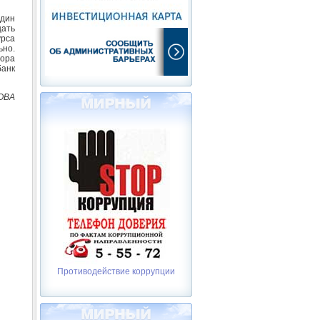
один
цать
урса
ьно.
сора
банк
ОВА
Противодействие коррупции