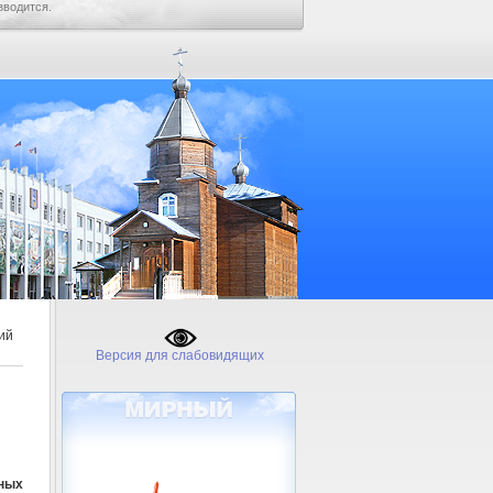
зводится.
ий
Версия для слабовидящих
сных