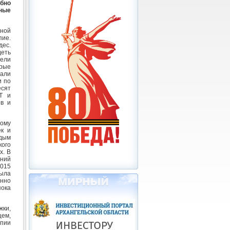
обно
ные
ной
пие.
дес.
деть
дели
орые
дали
и по
сят
ДТ и
ов и
ному
ек и
дым
кого
х. В
шний
2015
ыла
инно
пока
жки,
ем,
епии