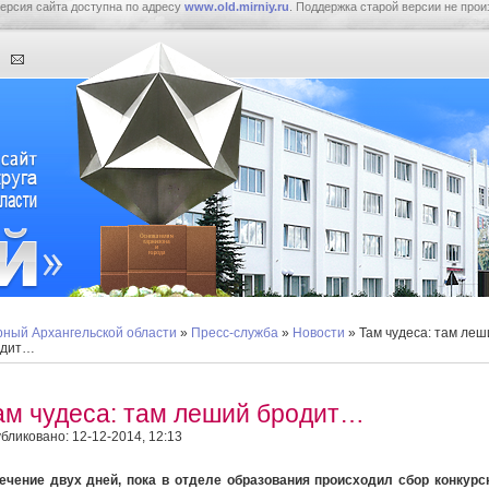
ерсия сайта доступна по адресу
www.old.mirniy.ru
. Поддержка старой версии не прои
ный Архангельской области
»
Пресс-служба
»
Новости
» Там чудеса: там леш
одит…
ам чудеса: там леший бродит…
бликовано: 12-12-2014, 12:13
ечение двух дней, пока в отделе образования происходил сбор конкур