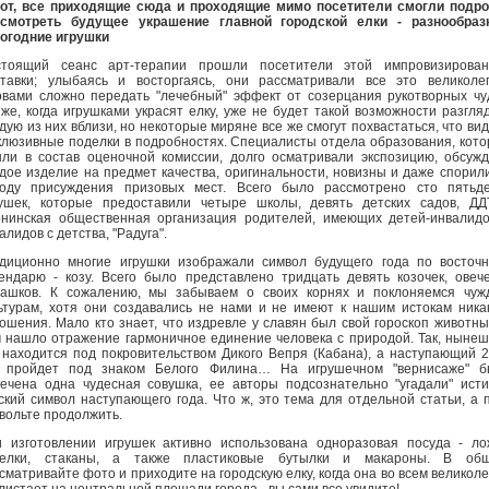
от, все приходящие сюда и проходящие мимо посетители смогли подр
ссмотреть будущее украшение главной городской елки - разнообраз
огодние игрушки
стоящий сеанс арт-терапии прошли посетители этой импровизирован
тавки; улыбаясь и восторгаясь, они рассматривали все это великоле
вами сложно передать "лечебный" эффект от созерцания рукотворных чу
же, когда игрушками украсят елку, уже не будет такой возможности разгля
дую из них вблизи, но некоторые миряне все же смогут похвастаться, что ви
клюзивные поделки в подробностях. Специалисты отдела образования, кот
ли в состав оценочной комиссии, долго осматривали экспозицию, обсуж
дое изделие на предмет качества, оригинальности, новизны и даже спорил
оду присуждения призовых мест. Всего было рассмотрено сто пятьде
ушек, которые предоставили четыре школы, девять детских садов, Д
нинская общественная организация родителей, имеющих детей-инвалид
алидов с детства, "Радуга".
диционно многие игрушки изображали символ будущего года по восточ
ендарю - козу. Всего было представлено тридцать девять козочек, овеч
ашков. К сожалению, мы забываем о своих корнях и поклоняемся чуж
ьтурам, хотя они создавались не нами и не имеют к нашим истокам ника
ошения. Мало кто знает, что издревле у славян был свой гороскоп животны
 нашло отражение гармоничное единение человека с природой. Так, ныне
 находится под покровительством Дикого Вепря (Кабана), а наступающий 
д пройдет под знаком Белого Филина… На игрушечном "вернисаже" б
ечена одна чудесная совушка, ее авторы подсознательно "угадали" ист
ский символ наступающего года. Что ж, это тема для отдельной статьи, а 
вольте продолжить.
 изготовлении игрушек активно использована одноразовая посуда - ло
релки, стаканы, а также пластиковые бутылки и макароны. В общ
сматривайте фото и приходите на городскую елку, когда она во всем великол
листает на центральной площади города - вы сами все увидите!