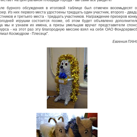
ле бурного обсуждения в итоговой таблице был отмечен восемьдесят 
зер. Из них первого места удостоены тридцать один участник, второго - двад
стников и третьего места - тридцать участников. Награждение призеров конк
огодней игрушки состоится позже, об этом будет объявлено дополнител
да мы и узнаем их имена, а призы умельцам вручат представители спон
курса - на этот раз эту благородную миссию взял на себя ОАО Фондсервис
лиал Космодром - Плесецк".
Евгения ПАН