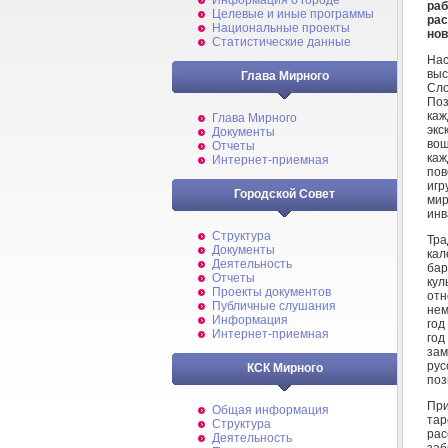
Информация о городе
раб
Целевые и иные программы
ра
Национальные проекты
нов
Статистические данные
На
выс
Глава Мирного
Сло
Поз
каж
Глава Мирного
экс
Документы
вош
Отчеты
каж
Интернет-приемная
пов
игр
Городской Совет
мир
инв
Структура
Тра
Документы
кал
Деятельность
бар
Отчеты
кул
Проекты документов
отн
Публичные слушания
нем
Информация
год
Интернет-приемная
го
зам
рус
КСК Мирного
поз
При
Общая информация
та
Структура
рас
Деятельность
заб