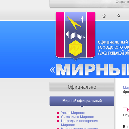
Старая в
Мир
бр
Мирный официальный
Т
Устав Мирного
Опу
Символика Мирного
Награды и поощрения
Мирного
В т