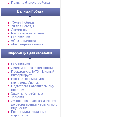
Правила благоустройства
Великая Победа
75-лет Победы
70-лет Победы
Документы
Рассказы о ветеранах
Объявления
«Стена памяти»
«Бессмертный полк»
Информация для населения
Объявления
Диплом «Признательность»
Прокуратура ЗАТО г. Мирный
информирует
Военная прокуратура
гарнизона Мирный
Подготовка к отопительному
периоду
Защита потребителя
Торговля
Аукцион на право заключения
договора аренды недвижимого
имущества
Реестр муниципальных
маршрутов