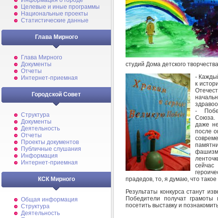
Информация о городе
Целевые и иные программы
Национальные проекты
Статистические данные
Глава Мирного
Глава Мирного
студий Дома детского творчества
Документы
Отчеты
- Кажды
Интернет-приемная
к истор
Отечест
Городской Совет
начал
здравоо
- Побе
Структура
Союза.
Документы
даже не
Деятельность
после о
Отчеты
соврем
Проекты документов
памятн
Публичные слушания
фашизм
Информация
ленточ
Интернет-приемная
сейчас
героич
прадедов, то, я думаю, что тако
КСК Мирного
Результаты конкурса станут изв
Победители получат грамоты 
Общая информация
посетить выставку и познакомить
Структура
Деятельность