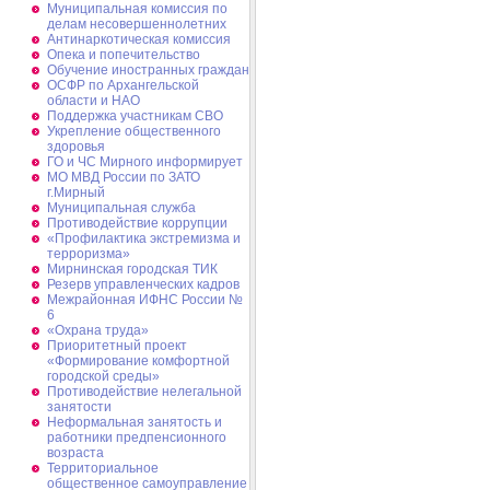
Муниципальная комиссия по
делам несовершеннолетних
Антинаркотическая комиссия
Опека и попечительство
Обучение иностранных граждан
ОСФР по Архангельской
области и НАО
Поддержка участникам СВО
Укрепление общественного
здоровья
ГО и ЧС Мирного информирует
МО МВД России по ЗАТО
г.Мирный
Муниципальная cлужба
Противодействие коррупции
«Профилактика экстремизма и
терроризма»
Мирнинская городская ТИК
Резерв управленческих кадров
Межрайонная ИФНС России №
6
«Охрана труда»
Приоритетный проект
«Формирование комфортной
городской среды»
Противодействие нелегальной
занятости
Неформальная занятость и
работники предпенсионного
возраста
Территориальное
общественное самоуправление