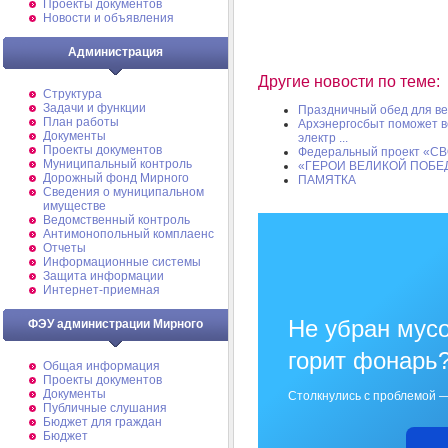
Проекты документов
Новости и объявления
Администрация
Другие новости по теме:
Структура
Задачи и функции
Праздничный обед для в
План работы
Архэнергосбыт поможет в
Документы
электр ...
Проекты документов
Федеральный проект «С
Муниципальный контроль
«ГЕРОИ ВЕЛИКОЙ ПОБЕ
Дорожный фонд Мирного
ПАМЯТКА
Cведения о муниципальном
имуществе
Ведомственный контроль
Антимонопольный комплаенс
Отчеты
Информационные системы
Защита информации
Интернет-приемная
Не убран мусо
ФЭУ администрации Мирного
горит фонарь
Общая информация
Проекты документов
Документы
Столкнулись с проблемой —
Публичные слушания
Бюджет для граждан
Бюджет