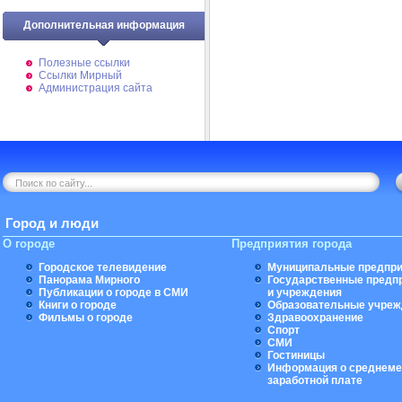
Дополнительная информация
Полезные ссылки
Ссылки Мирный
Администрация сайта
Город и люди
О городе
Предприятия города
Городское телевидение
Муниципальные предпри
Панорама Мирного
Государственные предп
Публикации о городе в СМИ
и учреждения
Книги о городе
Образовательные учреж
Фильмы о городе
Здравоохранение
Спорт
СМИ
Гостиницы
Информация о среднеме
заработной плате