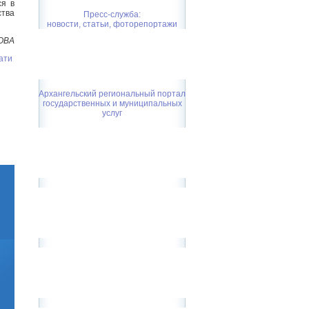
ся в
ства
Пресс-служба:
новости, статьи, фоторепортажи
ОВА
ати
Архангельский региональный портал
государственных и муниципальных
услуг