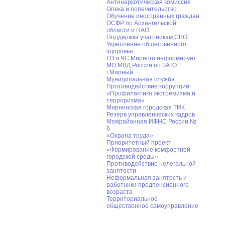
Антинаркотическая комиссия
Опека и попечительство
Обучение иностранных граждан
ОСФР по Архангельской
области и НАО
Поддержка участникам СВО
Укрепление общественного
здоровья
ГО и ЧС Мирного информирует
МО МВД России по ЗАТО
г.Мирный
Муниципальная cлужба
Противодействие коррупции
«Профилактика экстремизма и
терроризма»
Мирнинская городская ТИК
Резерв управленческих кадров
Межрайонная ИФНС России №
6
«Охрана труда»
Приоритетный проект
«Формирование комфортной
городской среды»
Противодействие нелегальной
занятости
Неформальная занятость и
работники предпенсионного
возраста
Территориальное
общественное самоуправление
Дополнительная информация