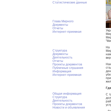
Статистические данные
Глава Мирного
Глава Мирного
Документы
Отчеты
Укр
Интернет-приемная
Мир
Мир
Городской Совет
"Ми
На 
Структура
Мир
Документы
нам
Деятельность
вер
Отчеты
Наи
Проекты документов
ста
Публичные слушания
ден
Информация
убе
Интернет-приемная
при
жил
КСК Мирного
Где
Общая информация
С т
Структура
дол
Деятельность
рай
Проекты документов
уст
Новости и объявления