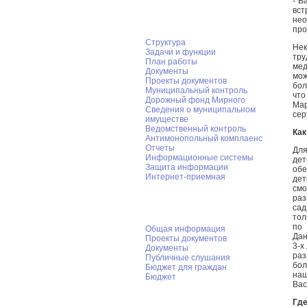
- В
вст
Администрация
нео
про
Структура
Нек
Задачи и функции
тру
План работы
мед
Документы
мож
Проекты документов
бол
Муниципальный контроль
что
Дорожный фонд Мирного
Мар
Cведения о муниципальном
сер
имуществе
Ведомственный контроль
Как
Антимонопольный комплаенс
Отчеты
Для
Информационные системы
дет
Защита информации
обе
Интернет-приемная
дет
смо
раз
ФЭУ администрации Мирного
сад
тол
по 
Общая информация
Дан
Проекты документов
3-х
Документы
раз
Публичные слушания
бол
Бюджет для граждан
наш
Бюджет
Вас
Муниципальный заказ
Где