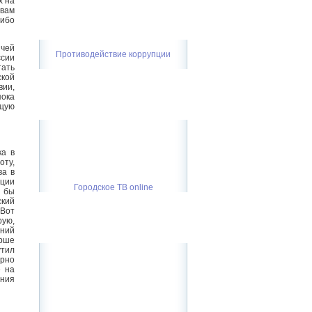
х на
 вам
либо
 чей
Противодействие коррупции
ссии
тать
ской
вии,
пока
щую
ка в
оту,
ва в
ации
Городское ТВ online
а бы
ский
 Вот
рую,
тний
арше
утил
ерно
е на
ения