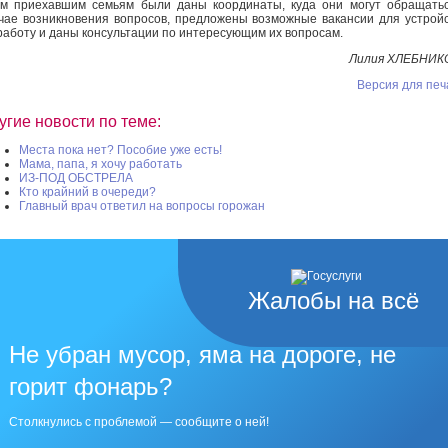
м приехавшим семьям были даны координаты, куда они могут обращать
чае возникновения вопросов, предложены возможные вакансии для устрой
работу и даны консультации по интересующим их вопросам.
Лилия ХЛЕБНИК
Версия для печ
угие новости по теме:
Места пока нет? Пособие уже есть!
Мама, папа, я хочу работать
ИЗ-ПОД ОБСТРЕЛА
Кто крайний в очереди?
Главный врач ответил на вопросы горожан
Жалобы на всё
Не убран мусор, яма на дороге, не
горит фонарь?
Столкнулись с проблемой — сообщите о ней!