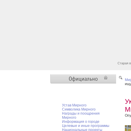
Старая в
Мир
ищу
Мирный официальный
У
Устав Мирного
М
Символика Мирного
Награды и поощрения
Опу
Мирного
Информация о городе
Целевые и иные программы
Национальные проекты