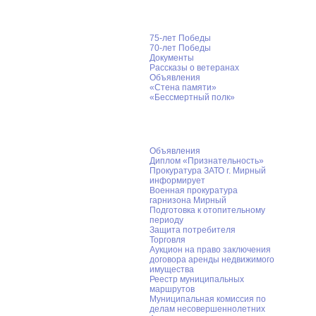
Великая Победа
75-лет Победы
70-лет Победы
Документы
Рассказы о ветеранах
Объявления
«Стена памяти»
«Бессмертный полк»
Информация для населения
Объявления
Диплом «Признательность»
Прокуратура ЗАТО г. Мирный
информирует
Военная прокуратура
гарнизона Мирный
Подготовка к отопительному
периоду
Защита потребителя
Торговля
Аукцион на право заключения
договора аренды недвижимого
имущества
Реестр муниципальных
маршрутов
Муниципальная комиссия по
делам несовершеннолетних