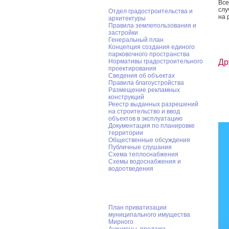
Все
слу
Отдел градостроительства и
на 
архитектуры
Правила землепользования и
застройки
Генеральный план
Концепция создания единого
парковочного пространства
Нормативы градостроительного
Др
проектирования
Сведения об объектах
Правила благоустройства
Размещение рекламных
конструкций
Реестр выданных разрешений
на строительство и ввод
объектов в эксплуатацию
Документация по планировке
территории
Общественные обсуждения
Публичные слушания
Схема теплоснабжения
Схемы водоснабжения и
водоотведения
Приватизация
План приватизации
муниципального имущества
Мирного