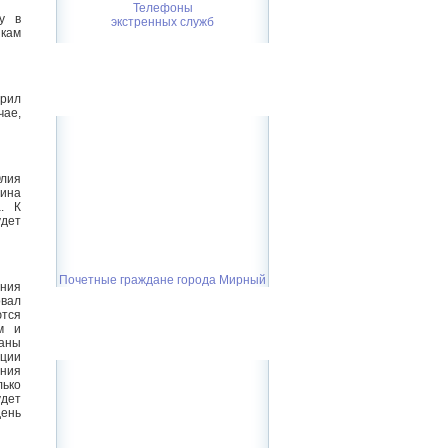
Телефоны
у в
экстренных служб
икам
ерил
чае,
Юлия
рина
. К
удет
Почетные граждане города Мирный
ения
овал
тся
м и
аны
ции
ния
лько
удет
день