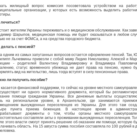
шать жилищный вопрос комиссия посоветовала устройством на работ
иципальные организации, у которых есть возможность выделить работн
ртиры.
 лечиться?
стоит жителям Украины переживать и о медицинском обслуживании. Как зав
димир Шарыпов, медицинская помощь им будет оказываться в любом слу
ько не за счет ФОМСа, а на средства городского бюджета.
 делать с пенсией?
а одним из самых запутанных вопросов остается оформление пенсий. Так, 
илипп Лычевкины привезли с собой маму Лидию Николаевну. Алексей и Ма
лецкие - родителей Валентину Владимировну и Владимира Павловича
алению, статус временного убежища не дает права на пенсию, нужно б
рмлять вид на жительство, лишь тогда вступят в силу пенсионные права.
но ли получить пособие?
 касается финансовой поддержки, то сейчас на уровне местного самоуправл
существует ни одного нормативного документа, который бы регламентир
зание помощи гражданам Украины. Все денежные выплаты осуществляю
шь на региональном уровне, в Архангельске, где занимаются приемо
мещением вынужденных переселенцев из Украины. Для этого там созд
тыре пункта приема беженцев. В настоящее время в администра
орабатывают документы о том, чтобы органы местного самоуправле
остоятельно составляли акты о проживании вынужденных переселенцев. То
ле этого власти смогут принять решение об оказании им помощи, которую б
лачивать область. На 15 августа сумма пособия составляла по 100 рублей в 
человека.