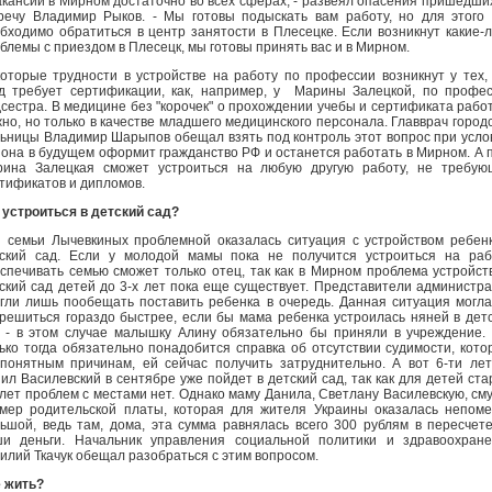
акансий в Мирном достаточно во всех сферах, - развеял опасения пришедши
речу Владимир Рыков. - Мы готовы подыскать вам работу, но для этого
бходимо обратиться в центр занятости в Плесецке. Если возникнут какие-
блемы с приездом в Плесецк, мы готовы принять вас и в Мирном.
оторые трудности в устройстве на работу по профессии возникнут у тех,
д требует сертификации, как, например, у Марины Залецкой, по профе
сестра. В медицине без "корочек" о прохождении учебы и сертификата рабо
но, но только в качестве младшего медицинского персонала. Главврач город
ьницы Владимир Шарыпов обещал взять под контроль этот вопрос при усло
 она в будущем оформит гражданство РФ и останется работать в Мирном. А 
ина Залецкая сможет устроиться на любую другую работу, не требую
тификатов и дипломов.
 устроиться в детский сад?
 семьи Лычевкиных проблемной оказалась ситуация с устройством ребен
ский сад. Если у молодой мамы пока не получится устроиться на раб
спечивать семью сможет только отец, так как в Мирном проблема устройст
ский сад детей до 3-х лет пока еще существует. Представители администр
гли лишь пообещать поставить ребенка в очередь. Данная ситуация могл
решиться гораздо быстрее, если бы мама ребенка устроилась няней в дет
 - в этом случае малышку Алину обязательно бы приняли в учреждение.
ько тогда обязательно понадобится справка об отсутствии судимости, кото
понятным причинам, ей сейчас получить затруднительно. А вот 6-ти ле
ил Василевский в сентябре уже пойдет в детский сад, так как для детей ст
 лет проблем с местами нет. Однако маму Данила, Светлану Василевскую, см
мер родительской платы, которая для жителя Украины оказалась непом
ьшой, ведь там, дома, эта сумма равнялась всего 300 рублям в пересчет
и деньги. Начальник управления социальной политики и здравоохран
илий Ткачук обещал разобраться с этим вопросом.
 жить?