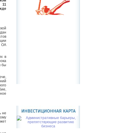
ском
 11
жде
ской
дан
атов
ации
З ОА
их в
пока
и бы
ече,
шний
ого
бие,
бное
ь не
кому
ожет