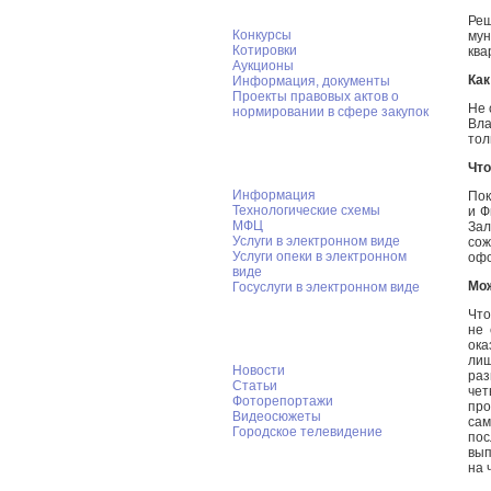
Ре
Конкурсы
мун
Котировки
ква
Аукционы
Как
Информация, документы
Проекты правовых актов о
Не 
нормировании в сфере закупок
Вла
тол
Муниципальные услуги
Что
Информация
Пок
Технологические схемы
и Ф
МФЦ
За
Услуги в электронном виде
сож
Услуги опеки в электронном
офо
виде
Мож
Госуслуги в электронном виде
Что
Пресс-служба
не 
ока
ли
Новости
раз
Статьи
че
Фоторепортажи
пр
Видеосюжеты
сам
Городское телевидение
пос
вып
на 
Градостроительство