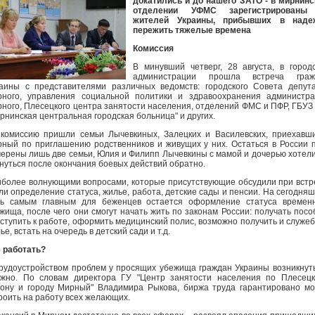
докатились и до нашего ЗАТО - в мирнин
отделении УФМС зарегистрированы
жителей Украины, прибывших в наде
пережить тяжелые времена
Комиссия
В минувший четверг, 28 августа, в город
администрации прошла встреча граж
аины с представителями различных ведомств: городского Совета депут
ного, управления социальной политики и здравоохранения администр
ного, Плесецкого центра занятости населения, отделений ФМС и ПФР, ГБУ
рнинская центральная городская больница" и других.
комиссию пришли семьи Лычевкиных, Залецких и Василевских, приехавш
ный по приглашению родственников и живущих у них. Остаться в России 
ерены лишь две семьи, Юлия и Филипп Лычевкины с мамой и дочерью хотел
нуться после окончания боевых действий обратно.
более волнующими вопросами, которые присутствующие обсудили при встр
ли определение статуса, жилье, работа, детские сады и пенсии. На сегодня
ь самым главным для беженцев остается оформление статуса временн
жища, после чего они смогут начать жить по законам России: получать посо
ступить к работе, оформить медицинский полис, возможно получить и служе
ье, встать на очередь в детский сади и т.д.
 работать?
рудоустройством проблем у просящих убежища граждан Украины возникнут
жно. По словам директора ГУ "Центр занятости населения по Плесец
ону и городу Мирный" Владимира Рыкова, биржа труда гарантировано м
роить на работу всех желающих.