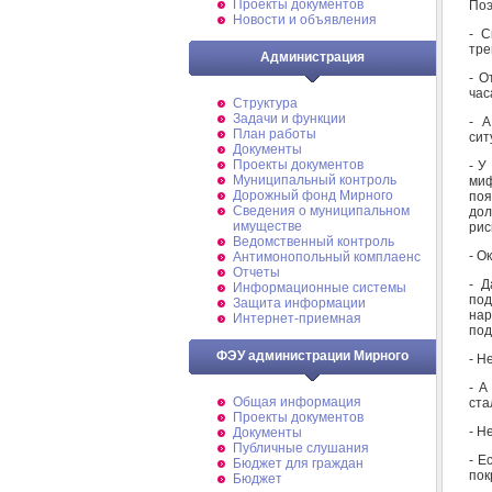
Проекты документов
Поэ
Новости и объявления
- С
тре
Администрация
- О
час
Структура
Задачи и функции
- А
План работы
сит
Документы
Проекты документов
- У
Муниципальный контроль
миф
Дорожный фонд Мирного
поя
Cведения о муниципальном
дол
имуществе
рис
Ведомственный контроль
- О
Антимонопольный комплаенс
Отчеты
- Д
Информационные системы
под
Защита информации
нар
Интернет-приемная
под
ФЭУ администрации Мирного
- Н
- А
Общая информация
ста
Проекты документов
- Н
Документы
Публичные слушания
- Е
Бюджет для граждан
пок
Бюджет