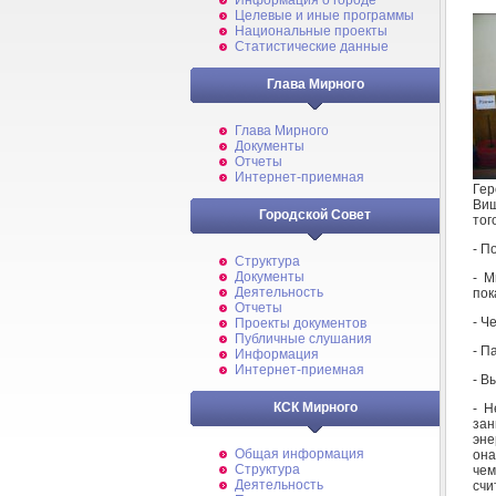
Информация о городе
Целевые и иные программы
Национальные проекты
Статистические данные
Глава Мирного
Глава Мирного
Документы
Отчеты
Интернет-приемная
Гер
Виш
Городской Совет
тог
- П
Структура
Документы
- М
Деятельность
пок
Отчеты
- Ч
Проекты документов
Публичные слушания
- П
Информация
Интернет-приемная
- В
КСК Мирного
- Н
зан
эне
Общая информация
она
Структура
чем
Деятельность
счи