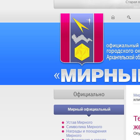
Старая в
Мир
или
Мирный официальный
Т
Устав Мирного
ж
Символика Мирного
Награды и поощрения
Опу
Мирного