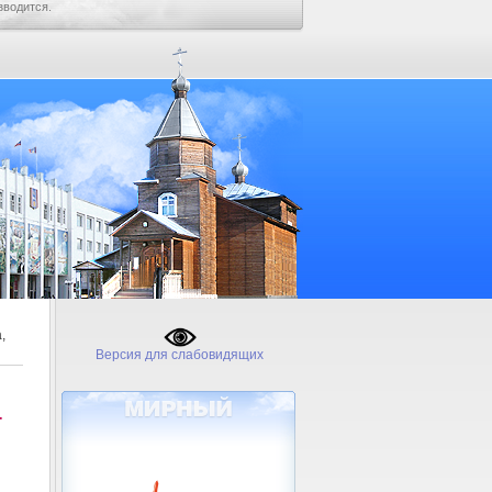
зводится.
,
Версия для слабовидящих
-