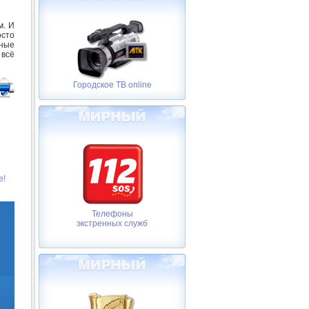
м. И
осто
ьные
 всё
Городское ТВ online
е!
Телефоны
экстренных служб