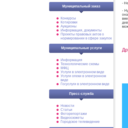
- Н
Муниципальный заказ
- Н
она
Конкурсы
вме
Котировки
дев
Аукционы
мож
Информация, документы
Проекты правовых актов о
нормировании в сфере закупок
Муниципальные услуги
Др
Информация
Технологические схемы
МФЦ
Услуги в электронном виде
Услуги опеки в электронном
виде
Госуслуги в электронном виде
Пресс-служба
Новости
Статьи
Фоторепортажи
Видеосюжеты
Городское телевидение