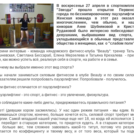
В воскресенье 27 апреля в спорткомпле
"Звезда" прошло открытое Первенс
города по безэкипировочному пауэрлифти
Женская команда в этот раз оказал
многочисленнее, чем обычно, и на
юнкорам Анне Шубняковой и Крист
Рудаковой было интересно побеседоват
девушками, выбравшими вид спорта,
укладывающийся в обычные представле
общества о женщинах, как о "слабом поле
оини интервью - команда няндомского фитнесс-клуба "Beauty": тренер Тат
невская, Светлана Бессараб, Елена Мерзелева и Татьяна Крехалева - пр
о, как можно успеть всё, реализуя себя в спорте, на работе и в семье.
очему вы выбрали именно этот вид спорта?
ы начали заниматься силовым фитнесом в клубе Beauty и по своим сил
азателям решили попробовать пауэрлифтинг. Попробовали - получилось.
ем фитнес отличается от пауэрлифтинга?
ауэрлифтинг - это спорт, а фитнес - это увлечение, физкультура.
ы соблюдаете какие-либо диеты, придерживаетесь правильного питания?
ет! (девушки хором засмеялись). У нас один режим питания - мы едим. К
имаешься спортом, конечно, больше хочется есть, силовой спорт требует м
ргии. Самой младшей нашей участнице еще нет 18, но когда ей исполнится 1
 перейдет в старшую категорию, то придется худеть. А в старших категори
 больше вес, тем сложнее завоевать какой-то титул, потому что резул
тается по коэффициенту и твоему весу, и от того веса, который ты под