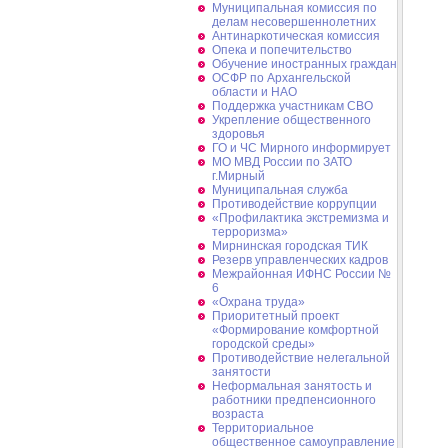
Муниципальная комиссия по
делам несовершеннолетних
Антинаркотическая комиссия
Опека и попечительство
Обучение иностранных граждан
ОСФР по Архангельской
области и НАО
Поддержка участникам СВО
Укрепление общественного
здоровья
ГО и ЧС Мирного информирует
МО МВД России по ЗАТО
г.Мирный
Муниципальная cлужба
Противодействие коррупции
«Профилактика экстремизма и
терроризма»
Мирнинская городская ТИК
Резерв управленческих кадров
Межрайонная ИФНС России №
6
«Охрана труда»
Приоритетный проект
«Формирование комфортной
городской среды»
Противодействие нелегальной
занятости
Неформальная занятость и
работники предпенсионного
возраста
Территориальное
общественное самоуправление