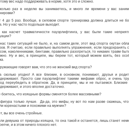
тому вес надо поддерживать в норме, хотя это и сложно.
колько раз в неделю вы занимаетесь, и много ли времени у вас зани
нировки?
т 4 до 5 раз. Вообще, в силовом спорте тренировка должна длиться не б
а. Но у нас часто подольше выходит.
 как насчет травматичности пауэрлифтинга, у вас были такие неприя
уации?
 нас таких ситуаций не было, и, на самом деле, этот вид спорта окутан обл
ов. Я считаю, если правильно выполнять упражнения, если предохранять 
сом, наколенниками, бинтами, правильно разогреться, то никаких травм быт
жно. Ну и вес, в принципе, мы берем тот, который можем взять, без осо
ка.
кружающие говорят вам, что это не женский вид спорта?
а сколько угодно! А все близкие, в основном, понимают, друзья и роди
держивают. Просто сам пауэрлифтинг такими мифами оброс, и очень тр
од переубедить в обратном. Да, в принципе, мы и не пытаемся. Близкие
держивают, и этого вполне достаточно.
е боитесь, что изящные формы сменятся более массивными?
 фигура только лучше. Да-да, это мифы, ну вот по нам разве скажешь, чт
ли коренастыми и похожими на мужчин?
ет, вы все очень стройные.
сли девушка от природы изящна, то она такой и останется, лишь станет нем
репче, и в этом ничего плохого нет.