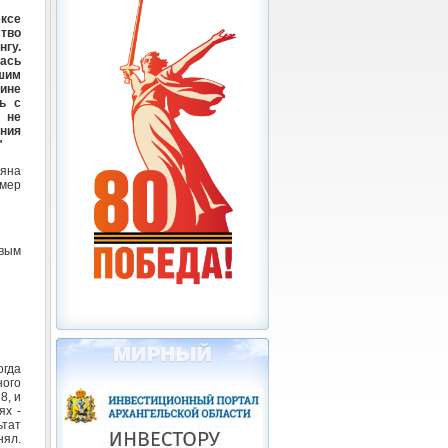
ксе
тво
нгу.
ась
шим
ине
ь с
 не
ния
"
ьяна
имер
овым
огда
ного
8, и
ях -
ьтат
нял.