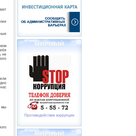
мают
олее
тные
аком
себя
ь не
бого
тели
удно
 нас
о мы
Противодействие коррупции
ного