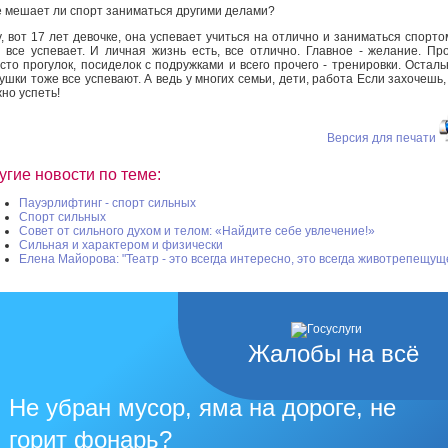
е мешает ли спорт заниматься другими делами?
у, вот 17 лет девочке, она успевает учиться на отлично и заниматься спорто
 все успевает. И личная жизнь есть, все отлично. Главное - желание. Пр
сто прогулок, посиделок с подружками и всего прочего - тренировки. Остал
ушки тоже все успевают. А ведь у многих семьи, дети, работа Если захочешь,
но успеть!
Версия для печати
угие новости по теме:
Пауэрлифтинг - спорт сильных
Спорт сильных
Совет от сильного духом и телом: «Найдите себе увлечение!»
Сильная и характером и физически
Елена Майорова: "Театр - это всегда интересно, это всегда животрепещущ
Жалобы на всё
Не убран мусор, яма на дороге, не
горит фонарь?