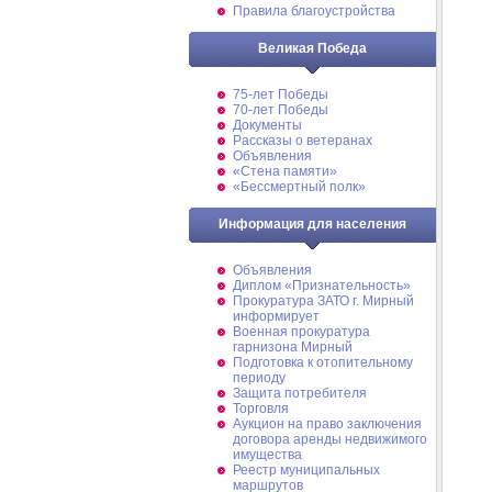
Правила благоустройства
Великая Победа
75-лет Победы
70-лет Победы
Документы
Рассказы о ветеранах
Объявления
«Стена памяти»
«Бессмертный полк»
Информация для населения
Объявления
Диплом «Признательность»
Прокуратура ЗАТО г. Мирный
информирует
Военная прокуратура
гарнизона Мирный
Подготовка к отопительному
периоду
Защита потребителя
Торговля
Аукцион на право заключения
договора аренды недвижимого
имущества
Реестр муниципальных
маршрутов