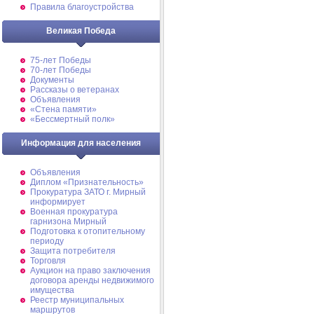
Правила благоустройства
Великая Победа
75-лет Победы
70-лет Победы
Документы
Рассказы о ветеранах
Объявления
«Стена памяти»
«Бессмертный полк»
Информация для населения
Объявления
Диплом «Признательность»
Прокуратура ЗАТО г. Мирный
информирует
Военная прокуратура
гарнизона Мирный
Подготовка к отопительному
периоду
Защита потребителя
Торговля
Аукцион на право заключения
договора аренды недвижимого
имущества
Реестр муниципальных
маршрутов