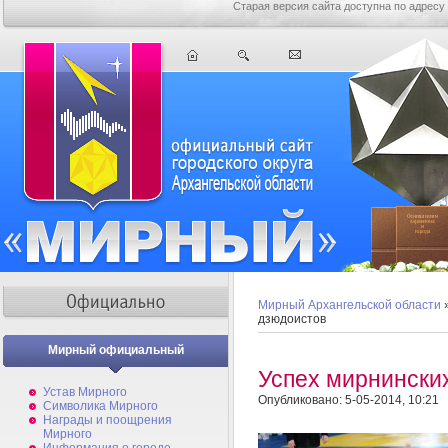
Старая версия сайта доступна по адресу
Мирный Архангельской области
дзюдоистов
Мирный официальный
Успех мирнински
Устав Мирного
Опубликовано: 5-05-2014, 10:21
Символика Мирного
Награды и поощрения
Мирного