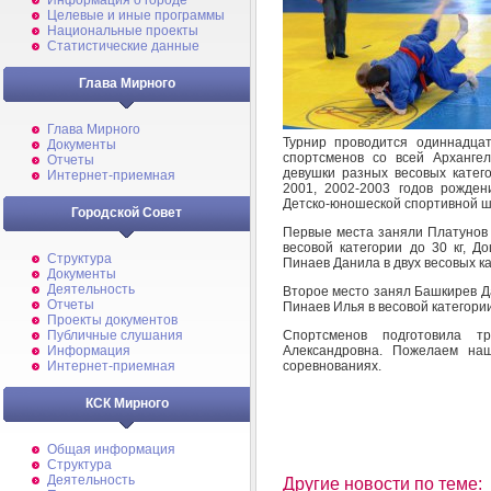
Информация о городе
Целевые и иные программы
Национальные проекты
Статистические данные
Глава Мирного
Глава Мирного
Турнир проводится одиннадца
Документы
спортсменов со всей Арханге
Отчеты
девушки разных весовых катего
Интернет-приемная
2001, 2002-2003 годов рожде
Детско-юношеской спортивной 
Городской Совет
Первые места заняли Платунов С
весовой категории до 30 кг, Д
Структура
Пинаев Данила в двух весовых кат
Документы
Деятельность
Второе место занял Башкирев Дан
Отчеты
Пинаев Илья в весовой категории
Проекты документов
Спортсменов подготовила т
Публичные слушания
Александровна. Пожелаем на
Информация
соревнованиях.
Интернет-приемная
КСК Мирного
Общая информация
Структура
Деятельность
Другие новости по теме: