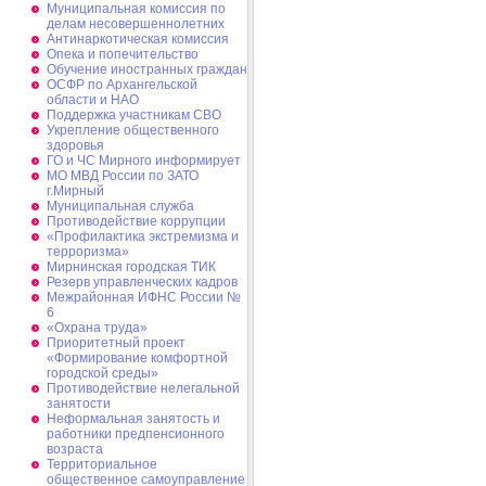
Муниципальная комиссия по
делам несовершеннолетних
Антинаркотическая комиссия
Опека и попечительство
Обучение иностранных граждан
ОСФР по Архангельской
области и НАО
Поддержка участникам СВО
Укрепление общественного
здоровья
ГО и ЧС Мирного информирует
МО МВД России по ЗАТО
г.Мирный
Муниципальная cлужба
Противодействие коррупции
«Профилактика экстремизма и
терроризма»
Мирнинская городская ТИК
Резерв управленческих кадров
Межрайонная ИФНС России №
6
«Охрана труда»
Приоритетный проект
«Формирование комфортной
городской среды»
Противодействие нелегальной
занятости
Неформальная занятость и
работники предпенсионного
возраста
Территориальное
общественное самоуправление