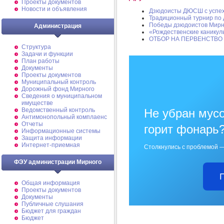
Проекты документов
Новости и объявления
Дзюдоисты ДЮСШ с успех
Традиционный турнир по
Победы дзюдоистов Мирн
Администрация
«Рождественские каникул
ОТБОР НА ПЕРВЕНСТВО
Структура
Задачи и функции
План работы
Документы
Проекты документов
Муниципальный контроль
Дорожный фонд Мирного
Cведения о муниципальном
имуществе
Ведомственный контроль
Не убран мусо
Антимонопольный комплаенс
Отчеты
горит фонарь
Информационные системы
Защита информации
Интернет-приемная
Столкнулись с проблемой —
ФЭУ администрации Мирного
Общая информация
Проекты документов
Документы
Публичные слушания
Бюджет для граждан
Бюджет