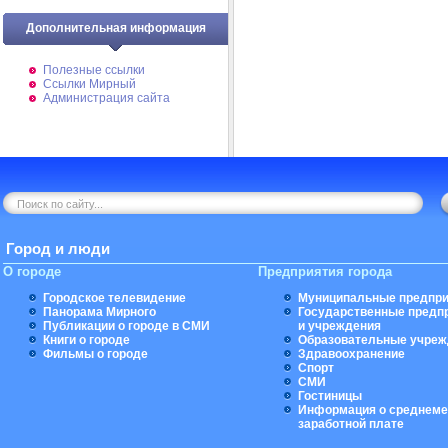
Дополнительная информация
Полезные ссылки
Ссылки Мирный
Администрация сайта
Город и люди
О городе
Предприятия города
Городское телевидение
Муниципальные предпри
Панорама Мирного
Государственные предп
Публикации о городе в СМИ
и учреждения
Книги о городе
Образовательные учреж
Фильмы о городе
Здравоохранение
Спорт
СМИ
Гостиницы
Информация о среднеме
заработной плате