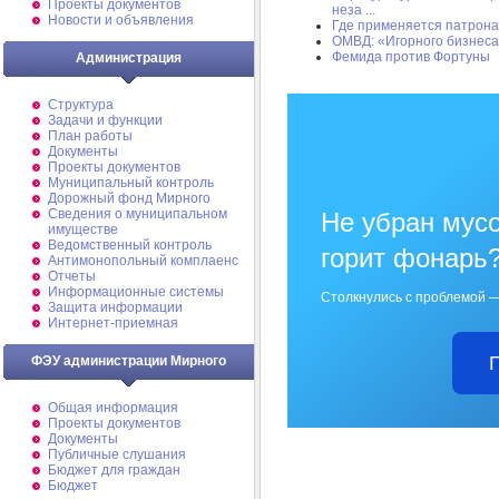
Проекты документов
неза ...
Новости и объявления
Где применяется патрона
ОМВД: «Игорного бизнеса
Фемида против Фортуны
Администрация
Структура
Задачи и функции
План работы
Документы
Проекты документов
Муниципальный контроль
Дорожный фонд Мирного
Cведения о муниципальном
Не убран мусо
имуществе
Ведомственный контроль
горит фонарь
Антимонопольный комплаенс
Отчеты
Информационные системы
Столкнулись с проблемой —
Защита информации
Интернет-приемная
ФЭУ администрации Мирного
Общая информация
Проекты документов
Документы
Публичные слушания
Бюджет для граждан
Бюджет