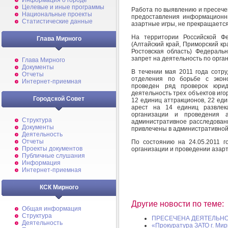
Информация о городе
Целевые и иные программы
Работа по выявлению и пресече
Национальные проекты
предоставления информационны
Статистические данные
азартные игры, не прекращаетс
На территории Российской Ф
Глава Мирного
(Алтайский край, Приморский кр
Ростовская область) Федераль
запрет на деятельность по орга
Глава Мирного
Документы
В течении мая 2011 года сотр
Отчеты
отделения по борьбе с эко
Интернет-приемная
проведен ряд проверок юрид
деятельность трех объектов иго
Городской Совет
12 единиц аттракционов, 22 ед
арест на 14 единиц развлек
организации и проведения 
Структура
административное расследовани
Документы
привлечены в административной
Деятельность
Отчеты
По состоянию на 24.05.2011 
Проекты документов
организации и проведении азарт
Публичные слушания
Информация
Интернет-приемная
КСК Мирного
Другие новости по теме:
Общая информация
Структура
ПРЕСЕЧЕНА ДЕЯТЕЛЬНО
Деятельность
«Прокуратура ЗАТО г. Ми