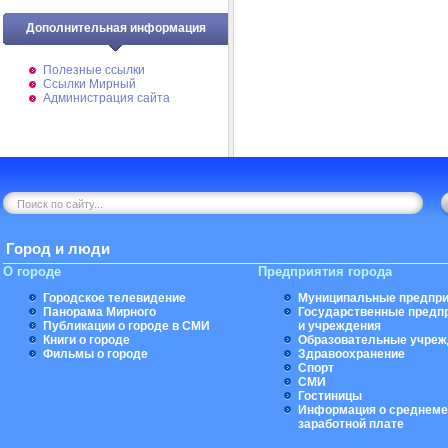
Дополнительная информация
Полезные ссылки
Ссылки Мирный
Администрация сайта
Город и люди
О городе
Предприятия города
Городское телевидение
Муниципальные предпри
Панорама Мирного
Государственные предп
Публикации о городе в СМИ
и учреждения
Книги о городе
Образовательные учреж
Фильмы о городе
Здравоохранение
Спорт
СМИ
Гостиницы
Информация о среднеме
заработной плате