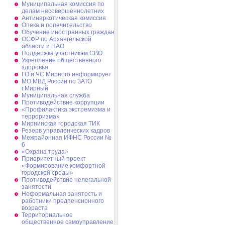
Муниципальная комиссия по
делам несовершеннолетних
Антинаркотическая комиссия
Опека и попечительство
Обучение иностранных граждан
ОСФР по Архангельской
области и НАО
Поддержка участникам СВО
Укрепление общественного
здоровья
ГО и ЧС Мирного информирует
МО МВД России по ЗАТО
г.Мирный
Муниципальная cлужба
Противодействие коррупции
«Профилактика экстремизма и
терроризма»
Мирнинская городская ТИК
Резерв управленческих кадров
Межрайонная ИФНС России №
6
«Охрана труда»
Приоритетный проект
«Формирование комфортной
городской среды»
Противодействие нелегальной
занятости
Неформальная занятость и
работники предпенсионного
возраста
Территориальное
общественное самоуправление