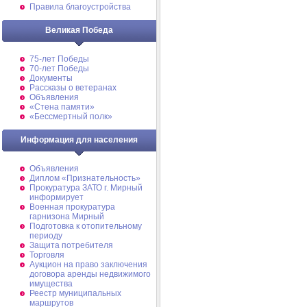
Правила благоустройства
Великая Победа
75-лет Победы
70-лет Победы
Документы
Рассказы о ветеранах
Объявления
«Стена памяти»
«Бессмертный полк»
Информация для населения
Объявления
Диплом «Признательность»
Прокуратура ЗАТО г. Мирный
информирует
Военная прокуратура
гарнизона Мирный
Подготовка к отопительному
периоду
Защита потребителя
Торговля
Аукцион на право заключения
договора аренды недвижимого
имущества
Реестр муниципальных
маршрутов