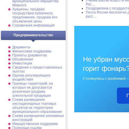
Ученик школы искусств М
муниципального имущества
Рос ...
Мирного
Поздравляем с государст
Аукционы, продажа
Почта России бесплатно 
посредством публичного
русс ...
предложения, продажа без
объявления цены
Справочная информация
Предпринимательство
Документы
Финансовая поддержка
Проекты документов
Не убран мусо
Объявления
Инвестиции
горит фонарь
Сведения о предоставленных
льготах
Оценка регулирующего
Столкнулись с проблемой —
воздействия
Границы территорий, на
которых не допускается
розничная продажа
алкогольной продукции
Схема размещения
нестационарных торговых
объектов на территории
муниципального образования
Схема размещения рекламных
конструкций
Имущественная поддержка
Полезные ссылки