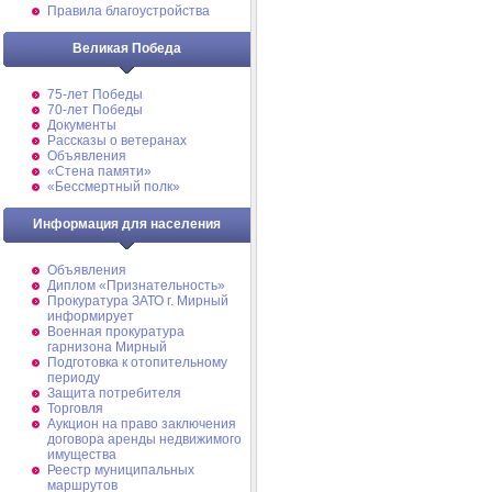
Правила благоустройства
Великая Победа
75-лет Победы
70-лет Победы
Документы
Рассказы о ветеранах
Объявления
«Стена памяти»
«Бессмертный полк»
Информация для населения
Объявления
Диплом «Признательность»
Прокуратура ЗАТО г. Мирный
информирует
Военная прокуратура
гарнизона Мирный
Подготовка к отопительному
периоду
Защита потребителя
Торговля
Аукцион на право заключения
договора аренды недвижимого
имущества
Реестр муниципальных
маршрутов