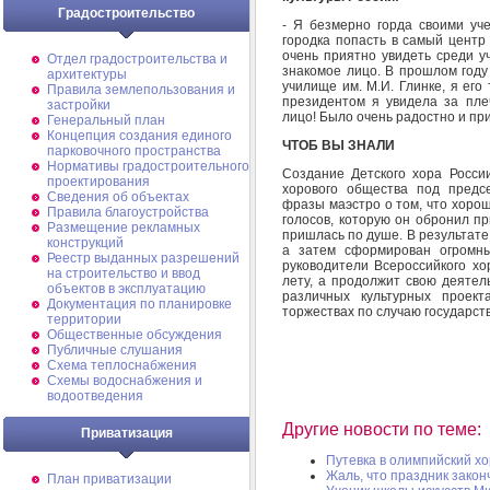
Градостроительство
- Я безмерно горда своими уче
городка попасть в самый центр
очень приятно увидеть среди у
Отдел градостроительства и
знакомое лицо. В прошлом году
архитектуры
училище им. М.И. Глинке, я его
Правила землепользования и
президентом я увидела за пл
застройки
лицо! Было очень радостно и при
Генеральный план
Концепция создания единого
ЧТОБ ВЫ ЗНАЛИ
парковочного пространства
Нормативы градостроительного
Создание Детского хора Росси
проектирования
хорового общества под предс
Сведения об объектах
фразы маэстро о том, что хоро
Правила благоустройства
голосов, которую он обронил пр
Размещение рекламных
пришлась по душе. В результате
конструкций
а затем сформирован огромны
Реестр выданных разрешений
руководители Всероссийкого хо
на строительство и ввод
лету, а продолжит свою деятель
объектов в эксплуатацию
различных культурных проек
Документация по планировке
торжествах по случаю государст
территории
Общественные обсуждения
Публичные слушания
Схема теплоснабжения
Схемы водоснабжения и
водоотведения
Другие новости по теме:
Приватизация
Путевка в олимпийский хо
Жаль, что праздник законч
План приватизации