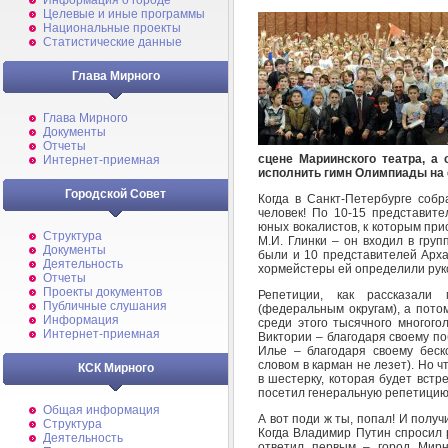
Информация о городе
Целевые и иные программы
Национальные проекты
Статистические данные
Глава Мирного
Глава Мирного
Документы
Отчеты
сцене Мариинского театра, а 
Интернет-приемная
исполнить гимн Олимпиады на 
Городской Совет
Когда в Санкт-Петербурге собр
человек! По 10-15 представите
юных вокалистов, к которым пр
Структура
М.И. Глинки – он входил в груп
Документы
были и 10 представителей Архан
Деятельность
хормейстеры ей определили рук
Отчеты
Проекты документов
Репетиции, как рассказали
Публичные слушания
(федеральным округам), а пото
Информация
среди этого тысячного многого
Интернет-приемная
Виктории – благодаря своему 
Илье – благодаря своему беско
словом в карман не лезет). Но ч
КСК Мирного
в шестерку, которая будет встр
посетил генеральную репетицию 
Общая информация
А вот поди ж ты, попал! И полу
Структура
Когда Владимир Путин спросил 
Деятельность
ответил первым – город Мирны