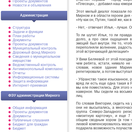
Проекты документов
«Плесецк», - добавил наш юморист
Новости и объявления
Этот милый диалог показали по
Администрация
Мирном и в области героем дня –
«Ну как он, Путин, такой же, как 
- Нет, - отвечает Илья, - лучше.
Структура
Задачи и функции
То ли шутит Илья, то ли правда
План работы
долго, а про свои ощущения в
Документы
эмоций был внутри. Не то, чтоб
Проекты документов
переполняли волнение, радость, 
Муниципальный контроль
этой встречающей делегации!»
Дорожный фонд Мирного
Cведения о муниципальном
У Вики Беляевой от этой поездки
имуществе
чем ребята, кстати, нимало не
Ведомственный контроль
словам, новое здание Мариин
Антимонопольный комплаенс
репетировали, а потом выступал
Отчеты
Информационные системы
- Убранство такое изысканное, 
Защита информации
вряд ли есть еще одна такая в Р
Интернет-приемная
мы еле поместились. Для этого 
наверное. Мы сидели на восьмо
ФЭУ администрации Мирного
лиц.
По словам Виктории, сидеть на 
они не высыпались, а многоча
Общая информация
группа Северо-Западного рег
Проекты документов
«визитную карточку», и еще 7
Документы
общим сводным хором (в том ч
Публичные слушания
лихвой компенсировалось масшт
Бюджет для граждан
подарила возможность поучаств
Бюджет