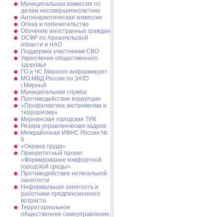
Муниципальная комиссия по
делам несовершеннолетних
Антинаркотическая комиссия
Опека и попечительство
Обучение иностранных граждан
ОСФР по Архангельской
области и НАО
Поддержка участникам СВО
Укрепление общественного
здоровья
ГО и ЧС Мирного информирует
МО МВД России по ЗАТО
г.Мирный
Муниципальная cлужба
Противодействие коррупции
«Профилактика экстремизма и
терроризма»
Мирнинская городская ТИК
Резерв управленческих кадров
Межрайонная ИФНС России №
6
«Охрана труда»
Приоритетный проект
«Формирование комфортной
городской среды»
Противодействие нелегальной
занятости
Неформальная занятость и
работники предпенсионного
возраста
Территориальное
общественное самоуправление