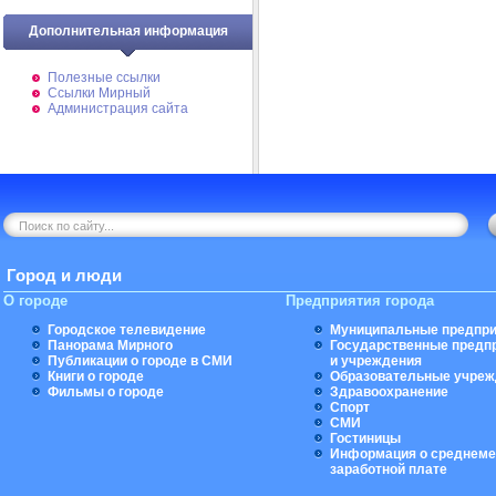
Дополнительная информация
Полезные ссылки
Ссылки Мирный
Администрация сайта
Город и люди
О городе
Предприятия города
Городское телевидение
Муниципальные предпри
Панорама Мирного
Государственные предп
Публикации о городе в СМИ
и учреждения
Книги о городе
Образовательные учреж
Фильмы о городе
Здравоохранение
Спорт
СМИ
Гостиницы
Информация о среднеме
заработной плате