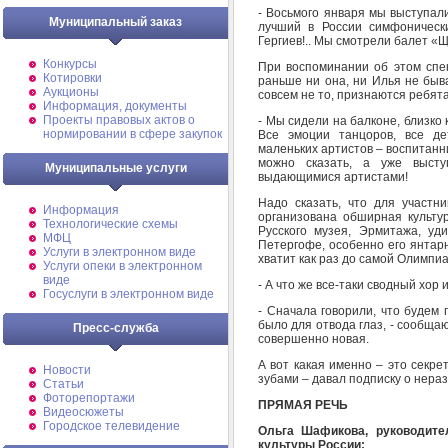
- Восьмого января мы выступал
Муниципальный заказ
лучший в России симфоническ
Гергиев!.. Мы смотрели балет «Щ
Конкурсы
При воспоминании об этом спек
Котировки
раньше ни она, ни Илья не быв
Аукционы
совсем не то, признаются ребят
Информация, документы
Проекты правовых актов о
- Мы сидели на балконе, близко 
нормировании в сфере закупок
Все эмоции танцоров, все де
маленьких артистов – воспитан
можно сказать, а уже выст
Муниципальные услуги
выдающимися артистами!
Надо сказать, что для участни
Информация
организована обширная культу
Технологические схемы
Русского музея, Эрмитажа, уд
МФЦ
Петергофе, особенно его янтарн
Услуги в электронном виде
хватит как раз до самой Олимпиа
Услуги опеки в электронном
виде
- А что же все-таки сводный хор
Госуслуги в электронном виде
- Сначала говорили, что будем 
было для отвода глаз, - сообщаю
Пресс-служба
совершенно новая.
А вот какая именно – это секре
Новости
зубами – давал подписку о нераз
Статьи
Фоторепортажи
ПРЯМАЯ РЕЧЬ
Видеосюжеты
Городское телевидение
Ольга Шафикова, руководите
культуры России: