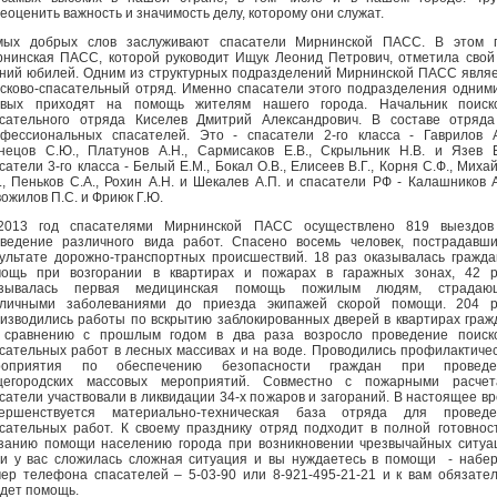
еоценить важность и значимость делу, которому они служат.
мых добрых слов заслуживают спасатели Мирнинской ПАСС. В этом г
нинская ПАСС, которой руководит Ищук Леонид Петрович, отметила свой
ний юбилей. Одним из структурных подразделений Мирнинской ПАСС явля
сково-спасательный отряд. Именно спасатели этого подразделения одним
рвых приходят на помощь жителям нашего города. Начальник поиско
сательного отряда Киселев Дмитрий Александрович. В составе отряд
фессиональных спасателей. Это - спасатели 2-го класса - Гаврилов А
нецов С.Ю., Платунов А.Н., Сармисаков Е.В., Скрыльник Н.В. и Язев Е
сатели 3-го класса - Белый Е.М., Бокал О.В., Елисеев В.Г., Корня С.Ф., Миха
., Пеньков С.А., Рохин А.Н. и Шекалев А.П. и спасатели РФ - Калашников А
ожилов П.С. и Фриюк Г.Ю.
2013 год спасателями Мирнинской ПАСС осуществлено 819 выездов
ведение различного вида работ. Спасено восемь человек, пострадавш
ультате дорожно-транспортных происшествий. 18 раз оказывалась гражд
мощь при возгорании в квартирах и пожарах в гаражных зонах, 42 р
азывалась первая медицинская помощь пожилым людям, страдаю
зличными заболеваниями до приезда экипажей скорой помощи. 204 р
изводились работы по вскрытию заблокированных дверей в квартирах граж
 сравнению с прошлым годом в два раза возросло проведение поиско
сательных работ в лесных массивах и на воде. Проводились профилактиче
роприятия по обеспечению безопасности граждан при проведе
щегородских массовых мероприятий. Совместно с пожарными расчет
сатели участвовали в ликвидации 34-х пожаров и загораний. В настоящее в
вершенствуется материально-техническая база отряда для проведе
сательных работ. К своему празднику отряд подходит в полной готовнос
занию помощи населению города при возникновении чрезвычайных ситуа
и у вас сложилась сложная ситуация и вы нуждаетесь в помощи - набе
ер телефона спасателей – 5-03-90 или 8-921-495-21-21 и к вам обязате
дет помощь.