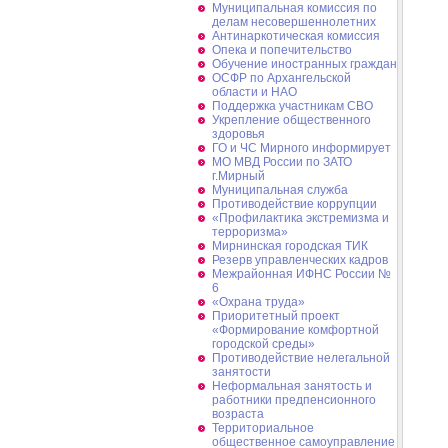
Муниципальная комиссия по
делам несовершеннолетних
Антинаркотическая комиссия
Опека и попечительство
Обучение иностранных граждан
ОСФР по Архангельской
области и НАО
Поддержка участникам СВО
Укрепление общественного
здоровья
ГО и ЧС Мирного информирует
МО МВД России по ЗАТО
г.Мирный
Муниципальная cлужба
Противодействие коррупции
«Профилактика экстремизма и
терроризма»
Мирнинская городская ТИК
Резерв управленческих кадров
Межрайонная ИФНС России №
6
«Охрана труда»
Приоритетный проект
«Формирование комфортной
городской среды»
Противодействие нелегальной
занятости
Неформальная занятость и
работники предпенсионного
возраста
Территориальное
общественное самоуправление