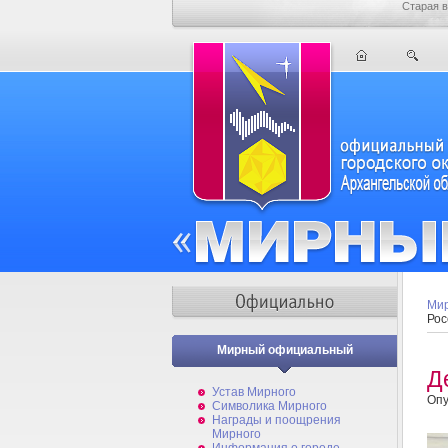
Старая в
Мир
Рос
Мирный официальный
Д
Устав Мирного
Опу
Символика Мирного
Награды и поощрения
Мирного