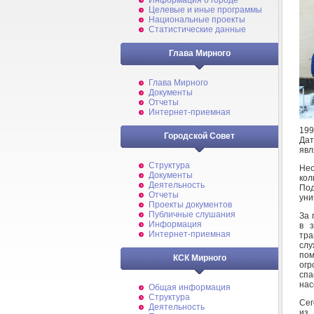
Информация о городе
Целевые и иные программы
Национальные проекты
Статистические данные
Глава Мирного
Глава Мирного
Документы
Отчеты
Интернет-приемная
199
Городской Совет
Дат
явл
Структура
Не
Документы
кол
Деятельность
Под
Отчеты
уни
Проекты документов
Публичные слушания
За 
Информация
в 
Интернет-приемная
тра
слу
пом
КСК Мирного
огр
сп
нас
Общая информация
Структура
Сег
Деятельность
из