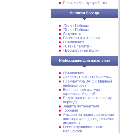
Правила благоустройства
Великая Победа
75-лет Победы
70-лет Победы
Документы
Рассказы о ветеранах
Объявления
«Стена памяти»
«Бессмертный полк»
Информация для населения
Объявления
Диплом «Признательность»
Прокуратура ЗАТО г. Мирный
информирует
Военная прокуратура
гарнизона Мирный
Подготовка к отопительному
периоду
Защита потребителя
Торговля
Аукцион на право заключения
договора аренды недвижимого
имущества
Реестр муниципальных
маршрутов