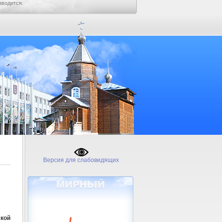
зводится.
Версия для слабовидящих
кой