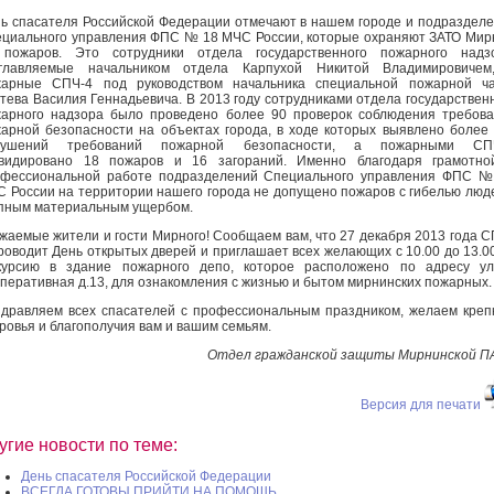
ь спасателя Российской Федерации отмечают в нашем городе и подраздел
циального управления ФПС № 18 МЧС России, которые охраняют ЗАТО Ми
 пожаров. Это сотрудники отдела государственного пожарного надзо
зглавляемые начальником отдела Карпухой Никитой Владимировичем
жарные СПЧ-4 под руководством начальника специальной пожарной ча
тева Василия Геннадьевича. В 2013 году сотрудниками отдела государствен
арного надзора было проведено более 90 проверок соблюдения требов
арной безопасности на объектах города, в ходе которых выявлено более
рушений требований пожарной безопасности, а пожарными СП
квидировано 18 пожаров и 16 загораний. Именно благодаря грамотно
фессиональной работе подразделений Специального управления ФПС №
 России на территории нашего города не допущено пожаров с гибелью люд
пным материальным ущербом.
жаемые жители и гости Мирного! Сообщаем вам, что 27 декабря 2013 года 
роводит День открытых дверей и приглашает всех желающих с 10.00 до 13.0
курсию в здание пожарного депо, которое расположено по адресу ул
перативная д.13, для ознакомления с жизнью и бытом мирнинских пожарных.
дравляем всех спасателей с профессиональным праздником, желаем креп
ровья и благополучия вам и вашим семьям.
Отдел гражданской защиты Мирнинской П
Версия для печати
угие новости по теме:
День спасателя Российской Федерации
ВСЕГДА ГОТОВЫ ПРИЙТИ НА ПОМОЩЬ