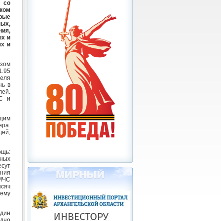
 со
ком
рые
ых,
ния,
ых и
х и
зом
1.95
еля
нь в
лей.
С и
щим
ра.
дей,
ощь:
ных
есут
ния
 МЧС
ысяч
ему
один
дно