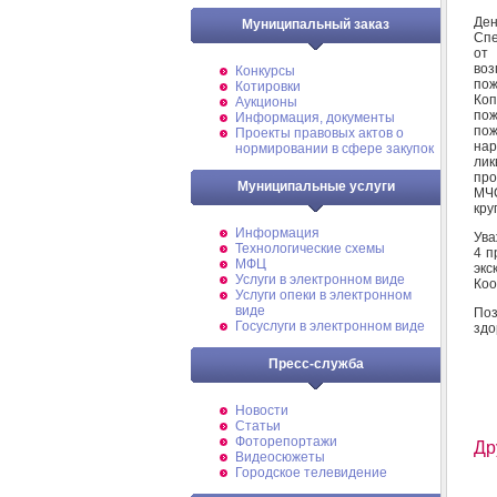
Ден
Муниципальный заказ
Спе
от
во
Конкурсы
по
Котировки
Коп
Аукционы
пож
Информация, документы
пож
Проекты правовых актов о
на
нормировании в сфере закупок
ли
про
Муниципальные услуги
МЧС
кру
Информация
Ува
Технологические схемы
4 п
МФЦ
экс
Услуги в электронном виде
Коо
Услуги опеки в электронном
виде
Поз
Госуслуги в электронном виде
здо
Пресс-служба
Новости
Статьи
Фоторепортажи
Др
Видеосюжеты
Городское телевидение