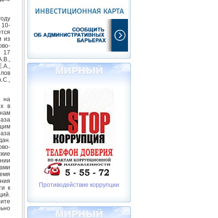
оду
 10-
ется
и из
во-
а 17
.В.,
.А.,
йлов
.С.,
 на
их в
анам
аза
щим
аза
дан.
во-
ские
нии
ами
ремя
ния
Противодействие коррупции
ти к
ций.
рите
льно