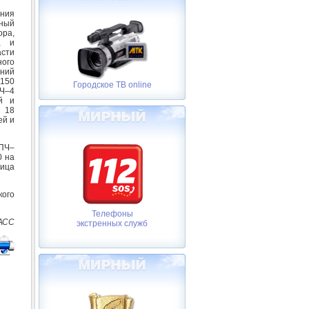
ения
рный
ра,
, и
сти
ного
аний
 150
Городское ТВ online
Ч–4
й и
 18
ей и
СПЧ–
0 на
ица
кого
Телефоны
АСС
экстренных служб