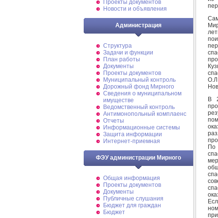
Проекты документов
пер
Новости и объявления
Са
Мир
Администрация
лет
пои
пе
Структура
спа
Задачи и функции
про
План работы
Куз
Документы
спа
Проекты документов
О.Л
Муниципальный контроль
Нов
Дорожный фонд Мирного
Cведения о муниципальном
В 
имуществе
про
Ведомственный контроль
рез
Антимонопольный комплаенс
по
Отчеты
ок
Информационные системы
ра
Защита информации
про
Интернет-приемная
По
спа
ФЭУ администрации Мирного
ме
об
спа
Общая информация
со
Проекты документов
спа
Документы
ока
Публичные слушания
Есл
Бюджет для граждан
ном
Бюджет
при