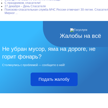
С праздником, спасатели!
27 декабря – День Спасателя
Поисково-спасательная служба МЧС России отмечает 30-летие. Спасате
Мирног ...
Жалобы на всё
Не убран мусор, яма на дороге, не
горит фонарь?
Столкнулись с проблемой — сообщите о ней!
Подать жалобу