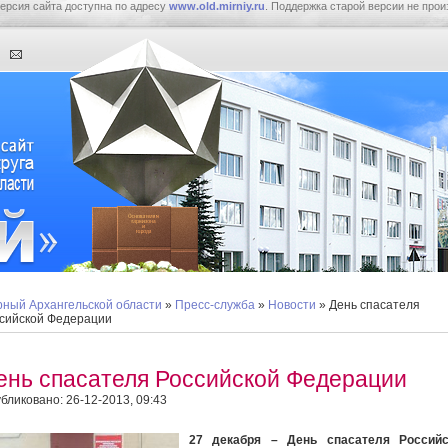
ерсия сайта доступна по адресу
www.old.mirniy.ru
. Поддержка старой версии не прои
ный Архангельской области
»
Пресс-служба
»
Новости
» День спасателя
сийской Федерации
ень спасателя Российской Федерации
бликовано: 26-12-2013, 09:43
27 декабря – День спасателя Российс