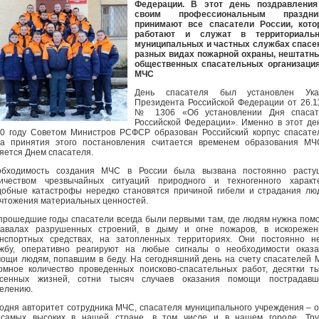
Федерации. В этот день поздравления
своим профессиональным праздни
принимают все спасатели России, кото
работают и служат в территориальн
муниципальных и частных службах спасе
разных видах пожарной охраны, нештатн
общественных спасательных организация
МЧС
День спасателя был установлен Ука
Президента Российской Федерации от 26.1
№ 1306 «Об установлении Дня спасат
Российской Федерации». Именно в этот де
0 году Советом Министров РСФСР образован Российский корпус спасате
а принятия этого постановления считается временем образования МЧ
яется Днем спасателя.
обходимость создания МЧС в России была вызвана постоянно расту
ичеством чрезвычайных ситуаций природного и техногенного характе
обные катастрофы нередко становятся причиной гибели и страдания лю
чтожения материальных ценностей.
прошедшие годы спасатели всегда были первыми там, где людям нужна пом
завалах разрушенных строений, в дыму и огне пожаров, в искорежен
нспортных средствах, на затопленных территориях. Они постоянно н
жбу, оперативно реагируют на любые сигналы о необходимости оказа
ощи людям, попавшим в беду. На сегодняшний день на счету спасателей
омное количество проведенных поисково-спасательных работ, десятки т
асенных жизней, сотни тысяч случаев оказания помощи пострадавш
елению.
одня авторитет сотрудника МЧС, спасателя муниципального учреждения – 
 самых высоких в нашей стране, в том числе и в нашем городе. Тру